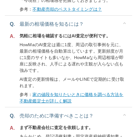
「今現在」の相場感を把握しておきましょう。
参考：
不動産売却のベストタイミングは？
Q.
最新の相場価格を知るには？
気軽に相場を確認するにはAI査定が便利です。
A.
HowMaのAI査定は週に1度、周辺の取引事例を元に、
最新の相場価格を自動算出しています。更新頻度が月
に1度のサイトも多いなか、HowMaなら周辺相場が即
座に反映され、人手による遅れや主観が入らない点も
強みです。
AI査定の更新情報は、メールやLINEで定期的に受け取
れます。
参考：
家の値段を知りたいときに価格を調べる方法を
不動産鑑定士が詳しく解説
Q.
売却のために準備すべきことは？
まず不動産会社に査定を依頼します。
A.
あらかじめ、登記済権利書・固定資産税納税通知書・