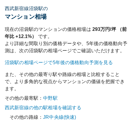
西武新宿線沼袋駅の
マンション相場
現在の
沼袋
駅のマンションの価格相場は
293
万円/坪 （前
年比
+12.1%
）
です。
より詳細な間取り別の価格データや、5年後の価格動向予
測は、次の
沼袋
駅の相場ページでご確認いただけます。
沼袋
駅の相場ページで5年後の価格動向予測を見る
また、その他の最寄り駅や路線の相場と比較すること
で、より多角的な視点からマンションの価値を把握でき
ます。
その他の最寄駅：
中野
駅
西武新宿線
の他の駅相場を確認する
その他の路線：
JR中央線(快速)