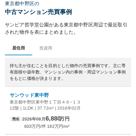
東京都中野区の
中古マンション売買事例
サンピア哲学堂公園
がある
東京都
中野区
周辺で最近取引
された物件を表にまとめました。
居住用
投資用
持ち主が住むことを目的とした物件の売買事例です。
主に専
有面積や築年数、マンション内の事例・周辺マンション事例
をもとに価格が決まります。
サンウッド東中野
東京都中野区東中野１丁目４６−１３
12階 | 1LDK | 37.72m² | 2016年02月
6,880
万円
2026年08月
売出
603
万円/坪
182
万円/m²