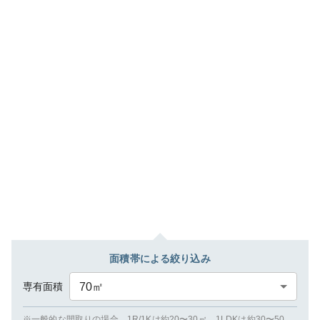
面積帯による絞り込み
専有面積
70
㎡
※一般的な間取りの場合、1R/1Kは約20〜30㎡、1LDKは約30〜50