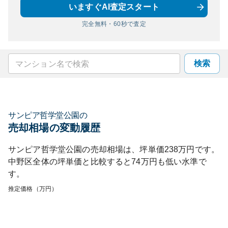
いますぐAI査定スタート
完全無料・60秒で査定
検索
サンピア哲学堂公園
の
売却相場の変動履歴
サンピア哲学堂公園
の売却相場は、坪単価
238
万円です。
中野区
全体の坪単価と比較すると
74
万円も
低い
水準で
す。
推定価格（万円）