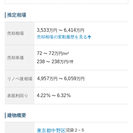
周辺環境については、中野区の落ち着いた住宅街に位置し
ており、生活に便利なロケーションが特徴。最寄りの駅や
商業施設、公園などからのアクセスが良好であるため、住
推定相場
み心地は良いと言えるが、静かな住宅地ゆえに夜間の物音
が少ないため静寂を好む人には最適かもしれない。
3,533
6,414
万円
〜
万円
資産性については、築年数が進んでいることや管理状況に
売却相場
売却相場の変動履歴を見る
よるが、東京都内という立地条件からある程度の価値が保
証される傾向にある。しかし、新築や築浅物件に比べてリ
セールバリューについては慎重な検討が必要かもしれな
72
72
〜
万円/m²
い。所有リスクとしては、管理状況の把握が肝心で、過去
売却単価
238
238
の修繕履歴を確認し、管理組合の運営状況や積立金の状態
〜
万円/坪
をチェックすることが望ましい。
4,957
6,059
リノベ後相場
万円
〜
万円
4.22
%
6.32
%
表面利回り
〜
建物概要
沼袋
２−５
東京都
中野区