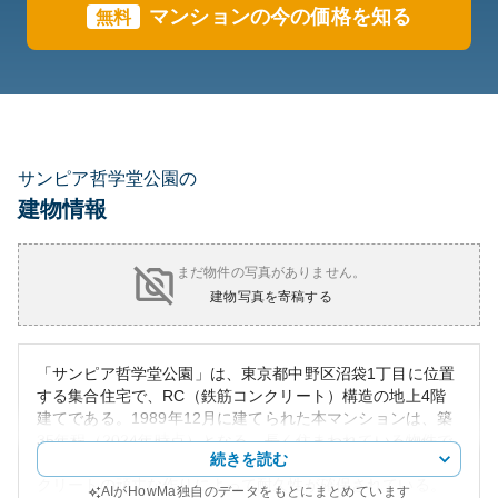
マンションの今の価格を知る
無料
サンピア哲学堂公園の
建物情報
まだ物件の写真がありません。
建物写真を寄稿する
「サンピア哲学堂公園」は、東京都中野区沼袋1丁目に位置
する集合住宅で、RC（鉄筋コンクリート）構造の地上4階
建てである。1989年12月に建てられた本マンションは、築
35年程（2024年時点）となる。長く住まわれている物件で
続きを読む
あるため、外観には時代を感じる部分もあるが、鉄筋コン
クリートの頑丈な作りによって耐久性が確保されている。
AIがHowMa独自のデータをもとにまとめています