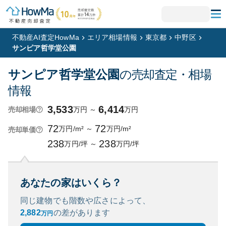
不動産AI査定HowMa
エリア相場情報
東京都
中野区
サンピア哲学堂公園
サンピア哲学堂公園
の売却査定・相場
情報
3,533
6,414
万円
～
万円
売却相場
72
72
万円/m²
～
万円/m²
売却単価
238
238
万円/坪
～
万円/坪
あなたの家はいくら？
同じ建物でも階数や広さによって、
2,882
の
差があります
万円