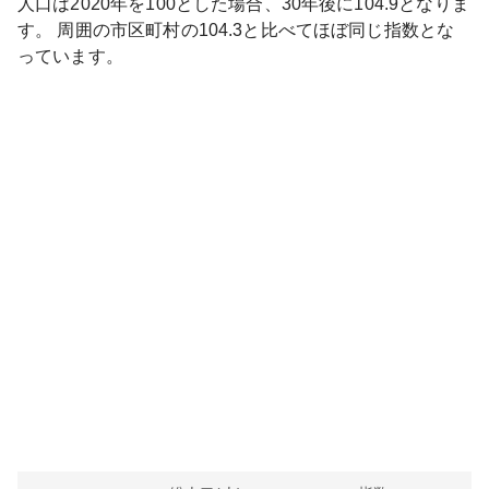
人口は
2020
年を100とした場合、30年後に
104.9
となりま
す。
周囲の市区町村の
104.3
と比べて
ほぼ同じ
指数とな
っています。