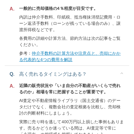
一般的に売却価格の4％程度が目安です。
A.
内訳は仲介手数料、印紙税、抵当権抹消登記費用・ロ
ーン返済手数料（ローンが残っている場合のみ）、譲
渡所得税などです。
各費用の詳細や計算方法、節約方法は次の記事をご覧
ください。
参考：
仲介手数料の計算方法や注意点と、売却にかか
る代表的な4つの費用を解説
Q.
高く売れるタイミングはある？
近隣の販売状況や「いま自分の不動産がいくらで売れ
A.
るのか」相場を常に把握することが重要です。
AI査定や不動産情報ライブラリ（国土交通省）のデー
タだけでなく、複数会社の査定根拠を比較し、売却検
討の判断材料にしましょう。
実際に売り時を逃して400万円以上損した事例もありま
す。売るかどうか迷っている間は、AI査定等で常に