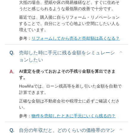
大抵の場合、壁紙や床の簡易修繕など、すぐに住めそ
うだと感じられるような最低限の改善で十分です。
最近では、購入後に自らリフォーム・リノベーション
することで、自分にとって心地よい空間にしたい人も
増えています。
参考：
リフォームしてから売ると売却額は高くなる？
Q.
売却した時に手元に残る金額をシミュレーシ
ョンしたい
AI査定を使っておおよその手残り金額を算出できま
A.
す。
HowMaでは、ローン残高等を差し引いた金額を自動で
計算できます。
正確な金額は不動産会社や税理士に必ずご確認くださ
い。
参考：
物件を売却したときに手元にいくら残るの？
Q.
自分の年収だと、どのくらいの価格帯のマン