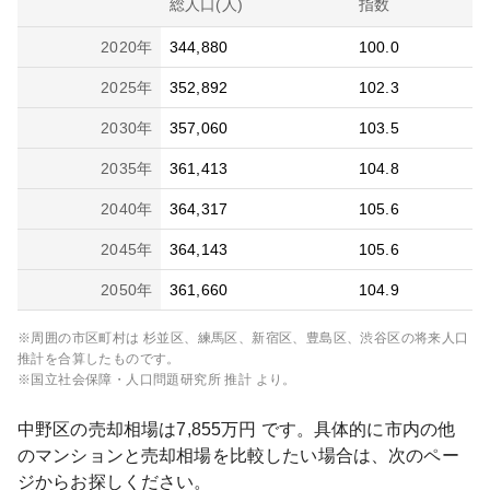
総人口(人)
指数
2020
年
344,880
100.0
2025
年
352,892
102.3
2030
年
357,060
103.5
2035
年
361,413
104.8
2040
年
364,317
105.6
2045
年
364,143
105.6
2050
年
361,660
104.9
※周囲の市区町村は
杉並区、練馬区、新宿区、豊島区、渋谷区
の将来人口
推計を合算したものです。
※国立社会保障・人口問題研究所 推計 より。
中野区
の売却相場は
7,855
万円 です。具体的に市内の他
のマンションと売却相場を比較したい場合は、次のペー
ジからお探しください。