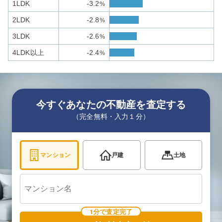
1LDK
-3.2
%
2LDK
-2.8
%
3LDK
-2.6
%
4LDK以上
-2.4
%
今すぐあなたの不動産を査定する
（完全無料・入力１分）
マンション
戸建
土地
1分で査定完了