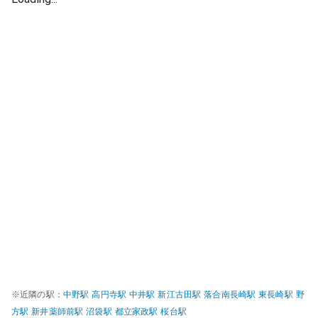
※近隣の駅：
中野
駅
高円寺
駅
中井
駅
新江古田
駅
落合南長崎
駅
東長崎
駅
野
方
駅
新井薬師前
駅
沼袋
駅
都立家政
駅
桜台
駅