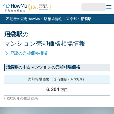
不動産AI査定HowMa
駅相場情報
東京都
沼袋駅
沼袋
駅
の
マンション
売却価格相場情報
戸建
の売却価格相場
沼袋
駅の中古マンションの売却相場価格
売却相場価格（専有面積70㎡換算）
6,204
万円
2026
年の集計結果