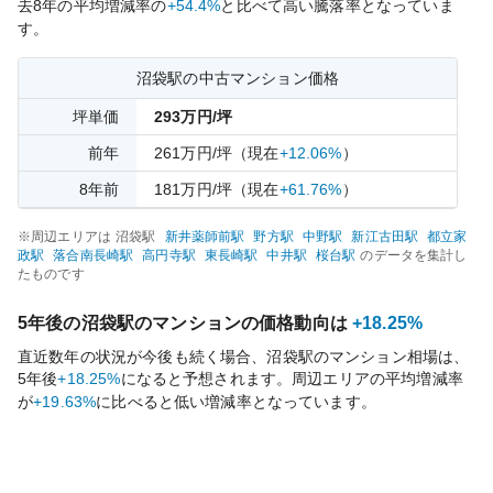
去
8
年の平均増減率の
+54.4%
と比べて
高い
騰落率となっていま
す。
沼袋
駅の中古マンション価格
坪単価
293
万円/坪
前年
261
万円/坪
（現在
+12.06%
）
8
年前
181
万円/坪
（現在
+61.76%
）
※周辺エリアは
沼袋
駅
新井薬師前
駅
野方
駅
中野
駅
新江古田
駅
都立家
政
駅
落合南長崎
駅
高円寺
駅
東長崎
駅
中井
駅
桜台
駅
のデータを集計し
たものです
5年後の
沼袋
駅のマンションの価格動向は
+18.25%
直近数年の状況が今後も続く場合、
沼袋
駅のマンション相場は、
5年後
+18.25%
になると予想されます。周辺エリアの平均増減率
が
+19.63%
に比べると
低い
増減率となっています。