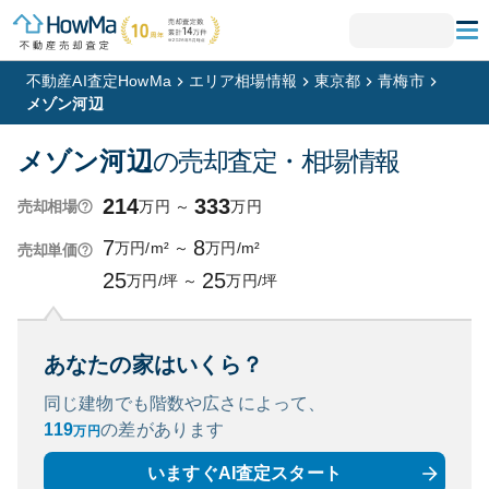
不動産AI査定HowMa
エリア相場情報
東京都
青梅市
メゾン河辺
メゾン河辺
の売却査定・相場情報
214
333
万円
～
万円
売却相場
7
8
万円/m²
～
万円/m²
売却単価
25
25
万円/坪
～
万円/坪
あなたの家はいくら？
同じ建物でも階数や広さによって、
119
の
差があります
万円
いますぐAI査定スタート