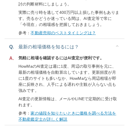
討の判断材料にしましょう。
実際に売り時を逃して400万円以上損した事例もありま
す。売るかどうか迷っている間は、AI査定等で常に
「今現在」の相場感を把握しておきましょう。
参考：
不動産売却のベストタイミングは？
Q.
最新の相場価格を知るには？
気軽に相場を確認するにはAI査定が便利です。
A.
HowMaのAI査定は週に1度、周辺の取引事例を元に、
最新の相場価格を自動算出しています。更新頻度が月
に1度のサイトも多いなか、HowMaなら周辺相場が即
座に反映され、人手による遅れや主観が入らない点も
強みです。
AI査定の更新情報は、メールやLINEで定期的に受け取
れます。
参考：
家の値段を知りたいときに価格を調べる方法を
不動産鑑定士が詳しく解説