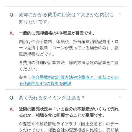
Q.
売却にかかる費用の目安は？大まかな内訳も
知りたいです。
一般的に売却価格の4％程度が目安です。
A.
内訳は仲介手数料、印紙税、抵当権抹消登記費用・ロ
ーン返済手数料（ローンが残っている場合のみ）、譲
渡所得税などです。
各費用の詳細や計算方法、節約方法は次の記事をご覧
ください。
参考：
仲介手数料の計算方法や注意点と、売却にかか
る代表的な4つの費用を解説
Q.
高く売れるタイミングはある？
近隣の販売状況や「いま自分の不動産がいくらで売れ
A.
るのか」相場を常に把握することが重要です。
AI査定や不動産情報ライブラリ（国土交通省）のデー
タだけでなく、複数会社の査定根拠を比較し、売却検