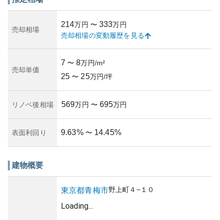
近郊の住宅地に調和しつつも、しっかりとした存在感を放
っています。共用部分のメンテナンスもしっかり行われて
214
333
万円
〜
万円
おり、管理状況は良好です。
売却相場
売却相場の変動履歴を見る
資産性については、青梅市という住宅地としての安定した
需要があるため、比較的良好とされています。しかし都心
からの距離などを考慮する必要もあります。所有リスクに
7
8
〜
万円/m²
関して、自然災害等のリスクは周囲の地理的特徴を考えれ
売却単価
25
25
ば標準的ですが、従来の耐震基準に基づいて建築されてい
〜
万円/坪
ることが多いので、事前に構造について確認が望まれま
す。
569
695
リノベ後相場
万円
〜
万円
9.63
%
14.45
%
表面利回り
〜
建物概要
野上町
４−１０
東京都
青梅市
Loading...