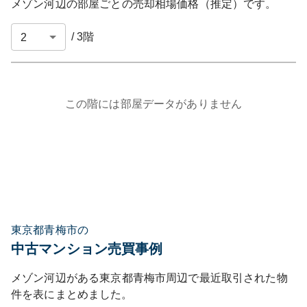
メゾン河辺
の部屋ごとの売却相場価格（推定）です。
/
3
階
この階には部屋データがありません
東京都青梅市の
中古マンション売買事例
メゾン河辺
がある
東京都
青梅市
周辺で最近取引された物
件を表にまとめました。