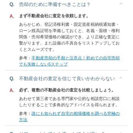
Q.
売却のために準備すべきことは？
まず不動産会社に査定を依頼します。
A.
あらかじめ、登記済権利書・固定資産税納税通知書・
ローン残高証明を準備しておくと、名義・面積・権利
関係・売却希望価格の確認ができ、より正確な査定に
繋がります。また設備の不具合をリストアップしてお
くとスムーズです。
参考：
不動産売却の手順と注意点！初めての自宅売却
でも失敗しない5ステップ
Q.
不動産会社の査定を信じて良いかわからない
必ず、複数の不動産会社の査定を比較しましょう。
A.
あわせて第三者である専門家や公的な相談窓口に相談
したりすることで多角的なアドバイスを得られます。
参考：
誰にも知られず自宅の相場価格を調べる究極の
方法