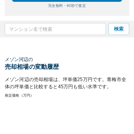
完全無料・60秒で査定
検索
メゾン河辺
の
売却相場の変動履歴
メゾン河辺
の売却相場は、坪単価
25
万円です。
青梅市
全
体の坪単価と比較すると
45
万円も
低い
水準です。
推定価格（万円）