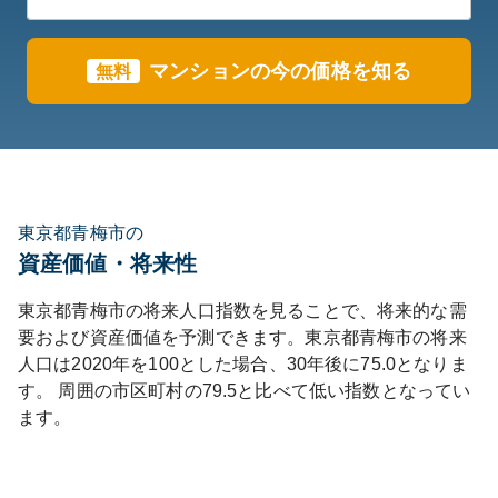
マンションの今の価格を知る
無料
東京都青梅市の
資産価値・将来性
東京都
青梅市
の将来人口指数を見ることで、将来的な需
要および資産価値を予測できます。
東京都
青梅市
の将来
人口は
2020
年を100とした場合、30年後に
75.0
となりま
す。
周囲の市区町村の
79.5
と比べて
低い
指数となってい
ます。