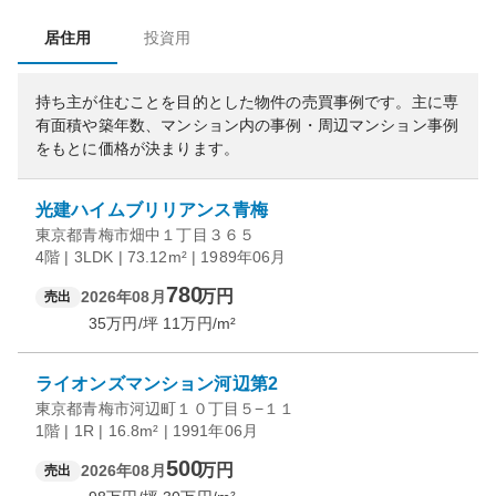
居住用
投資用
持ち主が住むことを目的とした物件の売買事例です。
主に専
有面積や築年数、マンション内の事例・周辺マンション事例
をもとに価格が決まります。
光建ハイムブリリアンス青梅
東京都青梅市畑中１丁目３６５
4階 | 3LDK | 73.12m² | 1989年06月
780
万円
2026年08月
売出
35
万円/坪
11
万円/m²
ライオンズマンション河辺第2
東京都青梅市河辺町１０丁目５−１１
1階 | 1R | 16.8m² | 1991年06月
500
万円
2026年08月
売出