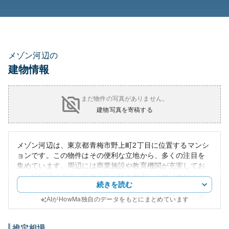
メゾン河辺の
建物情報
まだ物件の写真がありません。
建物写真を寄稿する
メゾン河辺は、東京都青梅市野上町2丁目に位置するマンシ
ョンです。この物件はその便利な立地から、多くの注目を
集めています。周辺には商業施設や教育機関が充実してお
り、住環境は非常に良好です。徒歩圏内にスーパーやドラ
続きを読む
ッグストアがあり、日々の生活に必要なものは容易に手に
入れることができます。また、周辺には自然が豊かな公園
AIがHowMa独自のデータをもとにまとめています
も存在し、休日にはリラックスする場所として活用可能で
す。
外観は、シンプルで洗練されたデザインが特徴です。都市
推定相場