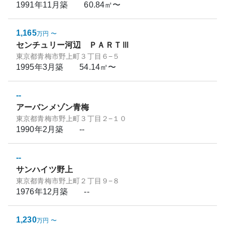
1991年11月
築
60.84㎡〜
1,165
万円
〜
センチュリー河辺 ＰＡＲＴⅢ
東京都青梅市野上町３丁目６−５
1995年3月
築
54.14㎡〜
--
アーバンメゾン青梅
東京都青梅市野上町３丁目２−１０
1990年2月
築
--
--
サンハイツ野上
東京都青梅市野上町２丁目９−８
1976年12月
築
--
1,230
万円
〜