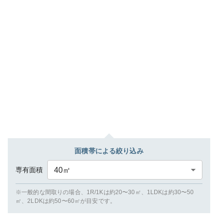
面積帯による絞り込み
専有面積
40
㎡
※一般的な間取りの場合、1R/1Kは約20〜30㎡、1LDKは約30〜50
㎡、2LDKは約50〜60㎡が目安です。