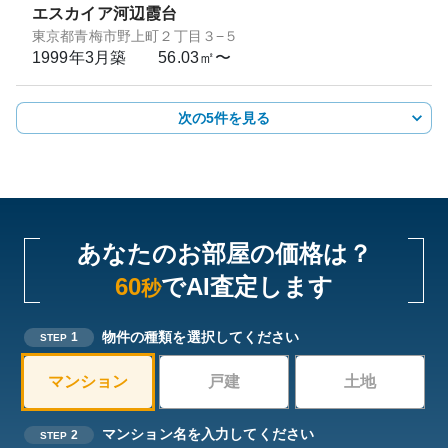
エスカイア河辺霞台
東京都青梅市野上町２丁目３−５
1999年3月
築
56.03㎡〜
次の5件を見る
あなたのお部屋の価格は？
60
でAI査定します
秒
物件の種類を選択してください
1
STEP
マンション
戸建
土地
マンション名を入力してください
2
STEP