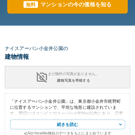
マンションの今の価格を知る
無料
ナイスアーバン小金井公園の
建物情報
まだ物件の写真がありません。
建物写真を寄稿する
「ナイスアーバン小金井公園」は、東京都小金井市梶野町
に位置するマンションで、平坦な地形に建設されていま
す。周辺にはコンビニやスーパーが800m以内にあり、日常
の利便性が高いです。外観は耐震構造が施された堅牢なデ
続きを読む
ザインとなっており、東京都内の安心感を提供します。所
有権は下水と共に安定していますが、資産価値に関しては
AIがHowMa独自のデータをもとにまとめています