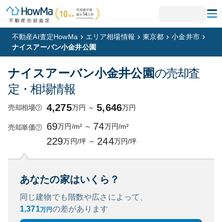
不動産AI査定HowMa
エリア相場情報
東京都
小金井市
ナイスアーバン小金井公園
ナイスアーバン小金井公園
の売却査
定・相場情報
4,275
5,646
万円
～
万円
売却相場
69
74
万円/m²
～
万円/m²
売却単価
229
244
万円/坪
～
万円/坪
あなたの家はいくら？
同じ建物でも階数や広さによって、
1,371
の
差があります
万円