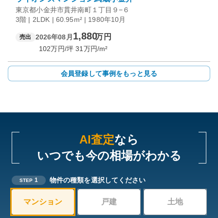
東京都小金井市貫井南町１丁目９−６
3階 | 2LDK | 60.95m² | 1980年10月
1,880
万円
2026年08月
売出
102
万円/坪
31
万円/m²
会員登録して事例をもっと見る
AI査定
なら
いつでも今の相場がわかる
物件の種類を選択してください
1
STEP
マンション
戸建
土地