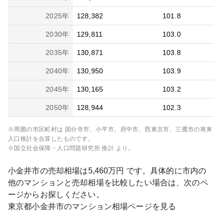
2025
年
128,382
101.8
2030
年
129,811
103.0
2035
年
130,871
103.8
2040
年
130,950
103.9
2045
年
130,165
103.2
2050
年
128,944
102.3
※周囲の市区町村は
国分寺市、小平市、府中市、西東京市、三鷹市
の将来
人口推計を合算したものです。
※国立社会保障・人口問題研究所 推計 より。
小金井市
の売却相場は
5,460
万円 です。具体的に市内の
他のマンションと売却相場を比較したい場合は、次のペ
ージからお探しください。
東京都
小金井市
のマンション相場ページを見る