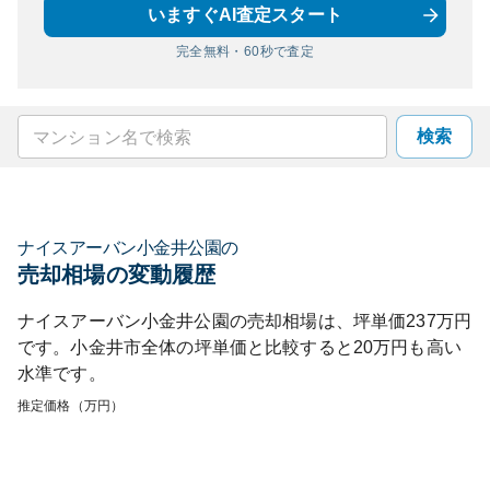
いますぐAI査定スタート
完全無料・60秒で査定
検索
ナイスアーバン小金井公園
の
売却相場の変動履歴
ナイスアーバン小金井公園
の売却相場は、坪単価
237
万円
です。
小金井市
全体の坪単価と比較すると
20
万円も
高い
水準です。
推定価格（万円）