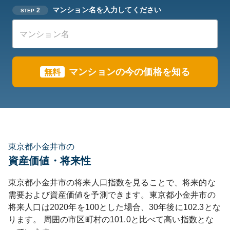
マンション名を入力してください
2
STEP
マンションの今の価格を知る
無料
東京都小金井市の
資産価値・将来性
東京都
小金井市
の将来人口指数を見ることで、将来的な
需要および資産価値を予測できます。
東京都
小金井市
の
将来人口は
2020
年を100とした場合、30年後に
102.3
とな
ります。
周囲の市区町村の
101.0
と比べて
高い
指数とな