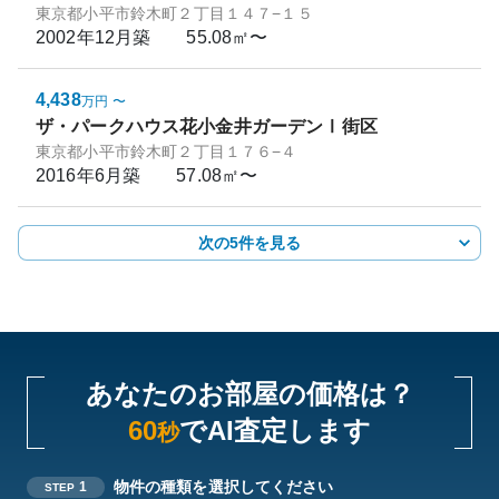
東京都小平市鈴木町２丁目１４７−１５
2002年12月
築
55.08㎡〜
4,438
万円
〜
ザ・パークハウス花小金井ガーデンⅠ街区
東京都小平市鈴木町２丁目１７６−４
2016年6月
築
57.08㎡〜
次の5件を見る
あなたのお部屋の価格は？
60
でAI査定します
秒
物件の種類を選択してください
1
STEP