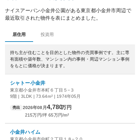
ナイスアーバン小金井公園
がある
東京都
小金井市
周辺で
最近取引された物件を表にまとめました。
居住用
投資用
持ち主が住むことを目的とした物件の売買事例です。
主に専
有面積や築年数、マンション内の事例・周辺マンション事例
をもとに価格が決まります。
シャトー小金井
東京都小金井市本町６丁目５−３
9階 | 3LDK | 73.64m² | 1974年05月
4,780
万円
2026年08月
売出
215
万円/坪
65
万円/m²
小金井ハイム
東京都小金井市中町２丁目１８−２０