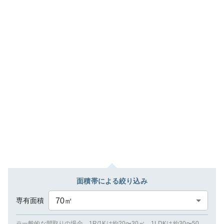
面積帯による絞り込み
専有面積
70
㎡
※一般的な間取りの場合、1R/1Kは約20〜30㎡、1LDKは約30〜50