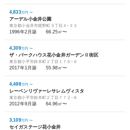
4,833
万円
〜
アーデル小金井公園
東京都小金井市梶野町３丁目４−３３
1996年2月
築
66.25㎡〜
4,309
万円
〜
ザ・パークハウス花小金井ガーデンⅡ街区
東京都小平市鈴木町２丁目１７６−９
2017年1月
築
55.98㎡〜
4,498
万円
〜
レーベンリヴァーレサレムヴィスタ
東京都小平市鈴木町２丁目７７２−８
2012年9月
築
64.96㎡〜
3,109
万円
〜
セイガステージ花小金井