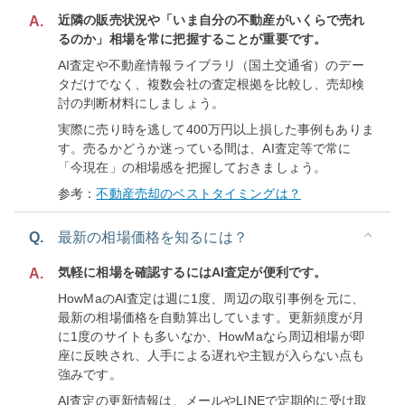
近隣の販売状況や「いま自分の不動産がいくらで売れ
A.
るのか」相場を常に把握することが重要です。
AI査定や不動産情報ライブラリ（国土交通省）のデー
タだけでなく、複数会社の査定根拠を比較し、売却検
討の判断材料にしましょう。
実際に売り時を逃して400万円以上損した事例もありま
す。売るかどうか迷っている間は、AI査定等で常に
「今現在」の相場感を把握しておきましょう。
参考：
不動産売却のベストタイミングは？
Q.
最新の相場価格を知るには？
気軽に相場を確認するにはAI査定が便利です。
A.
HowMaのAI査定は週に1度、周辺の取引事例を元に、
最新の相場価格を自動算出しています。更新頻度が月
に1度のサイトも多いなか、HowMaなら周辺相場が即
座に反映され、人手による遅れや主観が入らない点も
強みです。
AI査定の更新情報は、メールやLINEで定期的に受け取