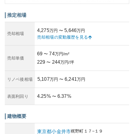
エリアの発展性とマンションの築年数、管理状況に依存し
ます。築年数により資産性が低下するリスクがあります
が、耐震構造でリスクを最小限に抑えています。外部環境
推定相場
が魅力的なことから、購入後のリスクは比較的低いと考え
られます。
4,275
5,646
万円
〜
万円
売却相場
売却相場の変動履歴を見る
69
74
〜
万円/m²
売却単価
229
244
〜
万円/坪
5,107
6,241
リノベ後相場
万円
〜
万円
4.25
%
6.37
%
表面利回り
〜
建物概要
梶野町
１７−１９
東京都
小金井市