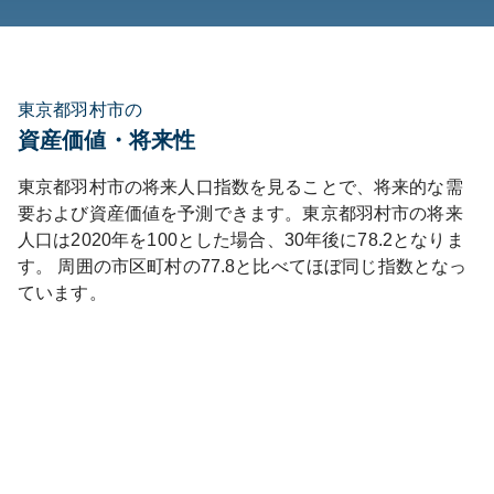
東京都羽村市の
資産価値・将来性
東京都
羽村市
の将来人口指数を見ることで、将来的な需
要および資産価値を予測できます。
東京都
羽村市
の将来
人口は
2020
年を100とした場合、30年後に
78.2
となりま
す。
周囲の市区町村の
77.8
と比べて
ほぼ同じ
指数となっ
ています。