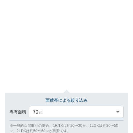
面積帯による絞り込み
専有面積
70
㎡
※一般的な間取りの場合、1R/1Kは約20〜30㎡、1LDKは約30〜50
㎡、2LDKは約50〜60㎡が目安です。