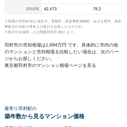
2050
年
42,473
78.2
※周囲の市区町村は
福生市、青梅市、西多摩郡瑞穂町、あきる野市、西多
摩郡日の出町
の将来人口推計を合算したものです。
※国立社会保障・人口問題研究所 推計 より。
羽村市
の売却相場は
1,694
万円 です。具体的に市内の他
のマンションと売却相場を比較したい場合は、次のペー
ジからお探しください。
東京都
羽村市
のマンション相場ページを見る
最寄り羽村駅の
築年数から見るマンション価格