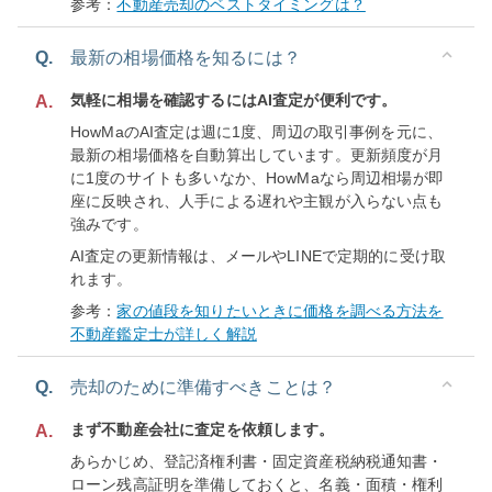
参考：
不動産売却のベストタイミングは？
Q.
最新の相場価格を知るには？
気軽に相場を確認するにはAI査定が便利です。
A.
HowMaのAI査定は週に1度、周辺の取引事例を元に、
最新の相場価格を自動算出しています。更新頻度が月
に1度のサイトも多いなか、HowMaなら周辺相場が即
座に反映され、人手による遅れや主観が入らない点も
強みです。
AI査定の更新情報は、メールやLINEで定期的に受け取
れます。
参考：
家の値段を知りたいときに価格を調べる方法を
不動産鑑定士が詳しく解説
Q.
売却のために準備すべきことは？
まず不動産会社に査定を依頼します。
A.
あらかじめ、登記済権利書・固定資産税納税通知書・
ローン残高証明を準備しておくと、名義・面積・権利