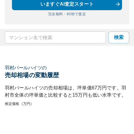
いますぐAI査定スタート
完全無料・60秒で査定
検索
羽村パールハイツ
の
売却相場の変動履歴
羽村パールハイツ
の売却相場は、坪単価
67
万円です。
羽
村市
全体の坪単価と比較すると
15
万円も
低い
水準です。
推定価格（万円）