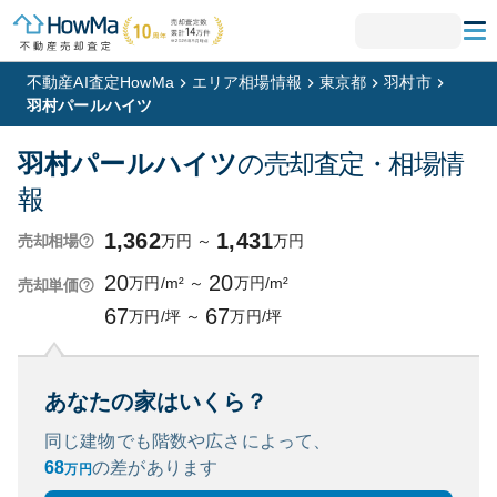
不動産AI査定HowMa
エリア相場情報
東京都
羽村市
羽村パールハイツ
羽村パールハイツ
の売却査定・相場情
報
1,362
1,431
万円
～
万円
売却相場
20
20
万円/m²
～
万円/m²
売却単価
67
67
万円/坪
～
万円/坪
あなたの家はいくら？
同じ建物でも階数や広さによって、
68
の
差があります
万円