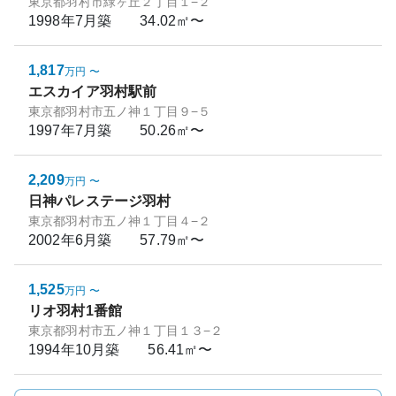
東京都羽村市緑ヶ丘２丁目１−２
1998年7月
築
34.02㎡〜
1,817
万円
〜
エスカイア羽村駅前
東京都羽村市五ノ神１丁目９−５
1997年7月
築
50.26㎡〜
2,209
万円
〜
日神パレステージ羽村
東京都羽村市五ノ神１丁目４−２
2002年6月
築
57.79㎡〜
1,525
万円
〜
リオ羽村1番館
東京都羽村市五ノ神１丁目１３−２
1994年10月
築
56.41㎡〜