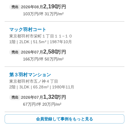
2,190
万円
2026年08月
売出
103
万円/坪
31
万円/m²
マック羽村コート
東京都羽村市栄町１丁目１１−１０
1階 | 2LDK | 51.5m² | 1987年10月
2,580
万円
2026年07月
売出
166
万円/坪
50
万円/m²
第３羽村マンション
東京都羽村市五ノ神４丁目
2階 | 3LDK | 65.28m² | 1980年11月
1,320
万円
2026年07月
売出
67
万円/坪
20
万円/m²
会員登録して事例をもっと見る