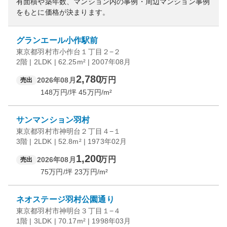
有面積や築年数、マンション内の事例・周辺マンション事例
をもとに価格が決まります。
グランエール小作駅前
東京都羽村市小作台１丁目２−２
2階 | 2LDK | 62.25m² | 2007年08月
2,780
万円
2026年08月
売出
148
万円/坪
45
万円/m²
サンマンション羽村
東京都羽村市神明台２丁目４−１
3階 | 2LDK | 52.8m² | 1973年02月
1,200
万円
2026年08月
売出
75
万円/坪
23
万円/m²
ネオステージ羽村公園通り
東京都羽村市神明台３丁目１−４
1階 | 3LDK | 70.17m² | 1998年03月