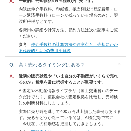
一般的に売却価格の4％程度が目安です。
A.
内訳は仲介手数料、印紙税、抵当権抹消登記費用・ロ
ーン返済手数料（ローンが残っている場合のみ）、譲
渡所得税などです。
各費用の詳細や計算方法、節約方法は次の記事をご覧
ください。
参考：
仲介手数料の計算方法や注意点と、売却にかか
る代表的な4つの費用を解説
Q.
高く売れるタイミングはある？
近隣の販売状況や「いま自分の不動産がいくらで売れ
A.
るのか」相場を常に把握することが重要です。
AI査定や不動産情報ライブラリ（国土交通省）のデー
タだけでなく、複数会社の査定根拠を比較し、売却検
討の判断材料にしましょう。
実際に売り時を逃して400万円以上損した事例もありま
す。売るかどうか迷っている間は、AI査定等で常に
「今現在」の相場感を把握しておきましょう。