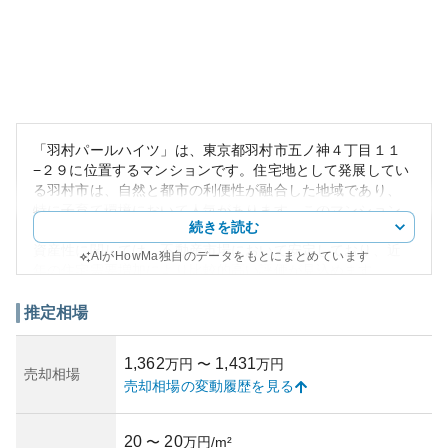
「羽村パールハイツ」は、東京都羽村市五ノ神４丁目１１
−２９に位置するマンションです。住宅地として発展してい
る羽村市は、自然と都市の利便性が融合した地域であり、
特に子育て環境において人気があります。このマンション
続きを読む
は外観がモダンでしっかりとした建設がなされています。
資産性に関しては、不動産市場において安定しており、近
AIがHowMa独自のデータをもとにまとめています
年の住宅需要増加により比較的高い評価が見込めます。
物件の築年数は具体的なデータは確認できませんでした
が、築年が相応の質感を持つマンションです。管理状況に
推定相場
ついては、特段の問題は報告されておらず、日々のメンテ
ナンスがしっかり行われている様子です。これにより所有
1,362
1,431
万円
〜
万円
リスクも低く、長期間の資産保持に耐えられると考えられ
売却相場
売却相場の変動履歴を見る
ます。ただし、近隣の市場の動向次第では価格変動のリス
クも完全には排除できません。
周辺には公共交通機関や教育機関、商業施設が揃ってお
20
20
〜
万円/m²