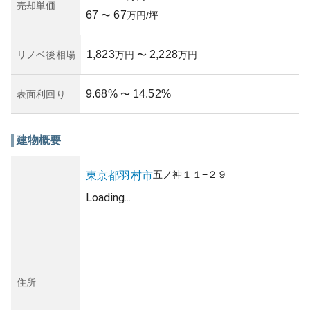
り、住環境は整っています。このため、住居用にも賃貸用
売却単価
67
67
にも魅力的な物件として捉えられるでしょう。
〜
万円/坪
1,823
2,228
リノベ後相場
万円
〜
万円
9.68
%
14.52
%
表面利回り
〜
建物概要
五ノ神
１１−２９
東京都
羽村市
Loading...
住所