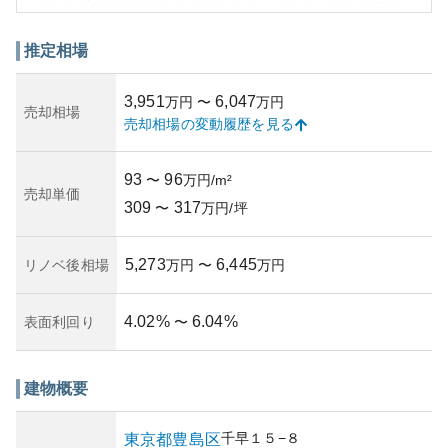
の良さや住環境の静かさが強みでありますが、昨今の不動
産市況に大きく影響される部分もあります。築年数や管理
状況に関しての具体的な情報は取得できませんでしたが、
推定相場
資産価値を維持するためには適切な管理が重要であり、そ
の点については事前に確認が望ましいです。所有リスクに
3,951
6,047
万円
〜
万円
ついては、立地の良さから大幅な資産減少のリスクは低い
売却相場
売却相場の変動履歴を見る
と考えられますが、市場の変動やマンション独自の要因に
より、資産価値が左右される場合もあります。
93
96
〜
万円/m²
売却単価
309
317
〜
万円/坪
5,273
6,445
リノベ後相場
万円
〜
万円
4.02
%
6.04
%
表面利回り
〜
建物概要
千早
１５−８
東京都
豊島区