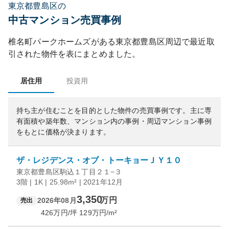
東京都豊島区の
中古マンション売買事例
椎名町パークホームズ
がある
東京都
豊島区
周辺で最近取
引された物件を表にまとめました。
居住用
投資用
持ち主が住むことを目的とした物件の売買事例です。
主に専
有面積や築年数、マンション内の事例・周辺マンション事例
をもとに価格が決まります。
ザ・レジデンス・オブ・トーキョーＪＹ１０
東京都豊島区駒込１丁目２１−３
3階 | 1K | 25.98m² | 2021年12月
3,350
万円
2026年08月
売出
426
万円/坪
129
万円/m²