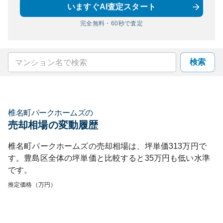
いますぐAI査定スタート
完全無料・60秒で査定
検索
椎名町パークホームズ
の
売却相場の変動履歴
椎名町パークホームズ
の売却相場は、坪単価
313
万円で
す。
豊島区
全体の坪単価と比較すると
35
万円も
低い
水準
です。
推定価格（万円）