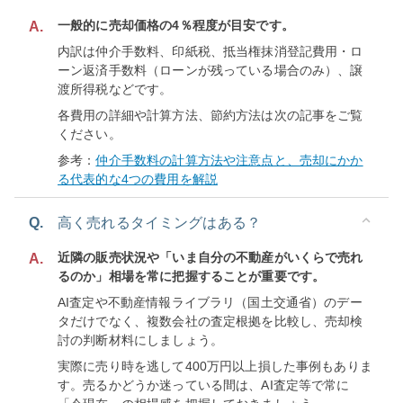
一般的に売却価格の4％程度が目安です。
A.
内訳は仲介手数料、印紙税、抵当権抹消登記費用・ロ
ーン返済手数料（ローンが残っている場合のみ）、譲
渡所得税などです。
各費用の詳細や計算方法、節約方法は次の記事をご覧
ください。
参考：
仲介手数料の計算方法や注意点と、売却にかか
る代表的な4つの費用を解説
Q.
高く売れるタイミングはある？
近隣の販売状況や「いま自分の不動産がいくらで売れ
A.
るのか」相場を常に把握することが重要です。
AI査定や不動産情報ライブラリ（国土交通省）のデー
タだけでなく、複数会社の査定根拠を比較し、売却検
討の判断材料にしましょう。
実際に売り時を逃して400万円以上損した事例もありま
す。売るかどうか迷っている間は、AI査定等で常に