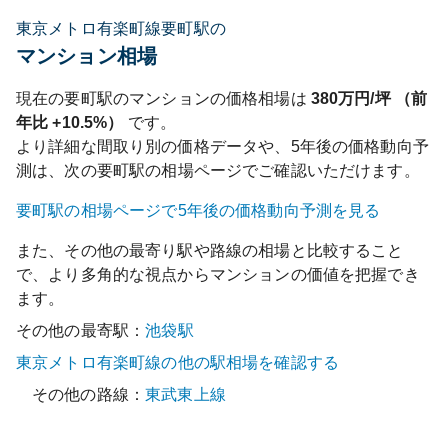
東京メトロ有楽町線要町駅の
マンション相場
現在の
要町
駅のマンションの価格相場は
380
万円/坪 （前
年比
+10.5%
）
です。
より詳細な間取り別の価格データや、5年後の価格動向予
測は、次の
要町
駅の相場ページでご確認いただけます。
要町
駅の相場ページで5年後の価格動向予測を見る
また、その他の最寄り駅や路線の相場と比較すること
で、より多角的な視点からマンションの価値を把握でき
ます。
その他の最寄駅：
池袋
駅
東京メトロ有楽町線
の他の駅相場を確認する
その他の路線：
東武東上線