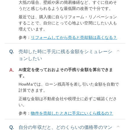
大抵の場合、壁紙や床の簡易修繕など、すぐに住めそ
うだと感じられるような最低限の改善で十分です。
最近では、購入後に自らリフォーム・リノベーション
することで、自分にとって心地よい空間にしたい人も
増えています。
参考：
リフォームしてから売ると売却額は高くなる？
Q.
売却した時に手元に残る金額をシミュレーシ
ョンしたい
AI査定を使っておおよその手残り金額を算出できま
A.
す。
HowMaでは、ローン残高等を差し引いた金額を自動で
計算できます。
正確な金額は不動産会社や税理士に必ずご確認くださ
い。
参考：
物件を売却したときに手元にいくら残るの？
Q.
自分の年収だと、どのくらいの価格帯のマン