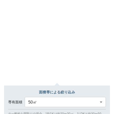
面積帯による絞り込み
専有面積
50
㎡
※一般的な間取りの場合、1R/1Kは約20〜30㎡、1LDKは約30〜50