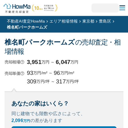
不動産AI査定HowMa
エリア相場情報
東京都
豊島区
椎名町パークホームズ
椎名町パークホームズ
の売却査定・相
場情報
3,951
6,047
万円
～
万円
売却相場
93
96
万円/m²
～
万円/m²
売却単価
309
317
万円/坪
～
万円/坪
あなたの家はいくら？
同じ建物でも階数や広さによって、
2,096
の
差があります
万円