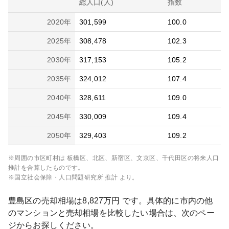
総人口(人)
指数
2020
年
301,599
100.0
2025
年
308,478
102.3
2030
年
317,153
105.2
2035
年
324,012
107.4
2040
年
328,611
109.0
2045
年
330,009
109.4
2050
年
329,403
109.2
※周囲の市区町村は
板橋区、北区、新宿区、文京区、千代田区
の将来人口
推計を合算したものです。
※国立社会保障・人口問題研究所 推計 より。
豊島区
の売却相場は
8,827
万円 です。具体的に市内の他
のマンションと売却相場を比較したい場合は、次のペー
ジからお探しください。