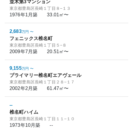
並木第3マンション
東京都豊島区長崎１丁目８−１３
1976年1月
築
33.01㎡〜
2,683
万円
〜
フェニックス椎名町
東京都豊島区長崎１丁目５−８
2009年7月
築
20.51㎡〜
9,155
万円
〜
プライマリー椎名町エアヴェール
東京都豊島区長崎１丁目２８−１７
2002年2月
築
61.47㎡〜
--
椎名町ハイム
東京都豊島区長崎１丁目１１−１０
1973年10月
築
--