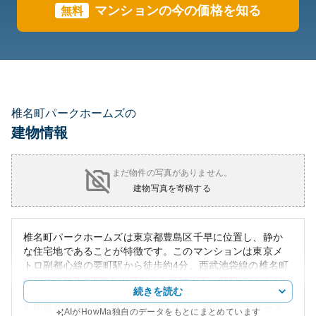
マンションの今の価格を知る
無料
椎名町パークホームズの
建物情報
まだ物件の写真がありません。
建物写真を寄稿する
椎名町パークホームズは東京都豊島区千早に位置し、静か
な住宅地であることが特徴です。このマンションは東京メ
トロ副都心線の要町駅から徒歩約4分、西武池袋線の椎名町
駅からは徒歩約8分とアクセスも良好です。外観はシンプル
続きを読む
かつ現代的なデザインが施されており、居住者に落ち着い
た印象を与えます。資産性に関しては、都心へのアクセス
AIがHowMa独自のデータをもとにまとめています