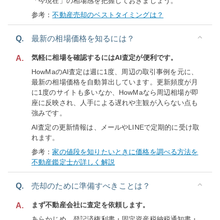
「今現在」の相場感を把握しておきましょう。
参考：
不動産売却のベストタイミングは？
Q.
最新の相場価格を知るには？
気軽に相場を確認するにはAI査定が便利です。
A.
HowMaのAI査定は週に1度、周辺の取引事例を元に、
最新の相場価格を自動算出しています。更新頻度が月
に1度のサイトも多いなか、HowMaなら周辺相場が即
座に反映され、人手による遅れや主観が入らない点も
強みです。
AI査定の更新情報は、メールやLINEで定期的に受け取
れます。
参考：
家の値段を知りたいときに価格を調べる方法を
不動産鑑定士が詳しく解説
Q.
売却のために準備すべきことは？
まず不動産会社に査定を依頼します。
A.
あらかじめ、登記済権利書・固定資産税納税通知書・