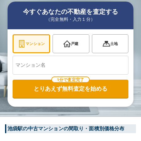
今すぐあなたの不動産を査定する
（完全無料・入力１分）
マンション
戸建
土地
1分で査定完了
とりあえず無料査定を始める
池袋
駅の中古マンションの間取り・面積別価格分布