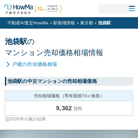
不動産AI査定HowMa
駅相場情報
東京都
池袋駅
池袋
駅
の
マンション
売却価格相場情報
戸建
の売却価格相場
池袋
駅の中古マンションの売却相場価格
売却相場価格（専有面積70㎡換算）
9,362
万円
2026
年の集計結果