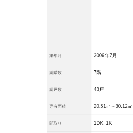
の管理状況が高評価
価値保持が期待され
較的築浅ですので
りませんが、管理状
心を寄せる必要があ
の所有リスクは比較
2009年7月
築年月
7階
総階数
43戸
総戸数
20.51㎡
～30.12㎡
専有面積
1DK, 1K
間取り