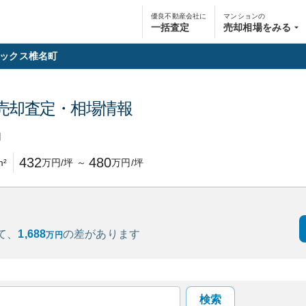
優良不動産会社に
マンションの
一括査定
売却相場をみる
ックス椎名町
売却査定・相場情報
円
432
480
m²
万円/坪
～
万円/坪
て、
1,688
の
差があります
万円
検索