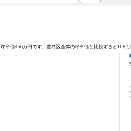
、坪単価
456
万円です。
豊島区
全体の坪単価と比較すると
108
万