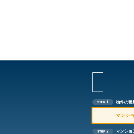
物件の種
1
STEP
マンシ
マンショ
2
STEP