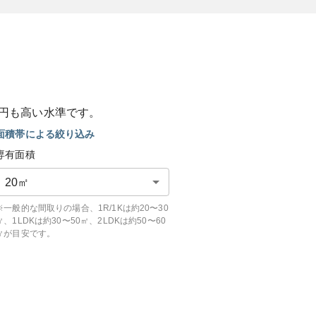
円も
高い
水準です。
面積帯による絞り込み
専有面積
20
㎡
※一般的な間取りの場合、1R/1Kは約20〜30
㎡、1LDKは約30〜50㎡、2LDKは約50〜60
㎡が目安です。