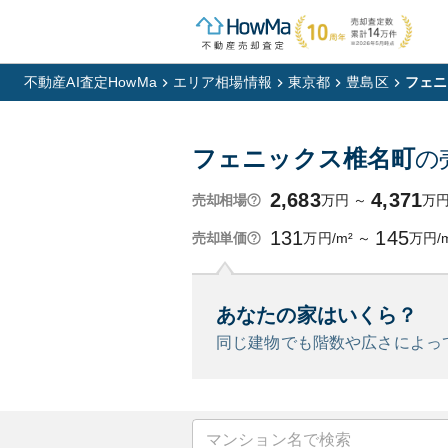
不動産AI査定HowMa
エリア相場情報
東京都
豊島区
フェニ
フェニックス椎名町
の
2,683
4,371
万円
～
万
売却相場
131
145
万円/m²
～
万円/
売却単価
あなたの家はいくら？
同じ建物でも階数や広さによっ