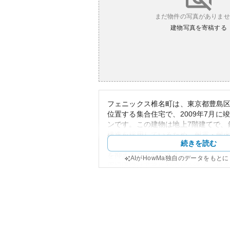
まだ物件の写真がありませ
建物写真を寄稿する
フェニックス椎名町は、東京都豊島区長
位置する集合住宅で、2009年7月に
ンです。この建物は地上7階建てで、
構造を採用しているため、耐震・耐
続きを読む
す。これにより居住安全性が高く、
を抑えることができます。
AIがHowMa独自のデータをもと
周辺環境は非常に利便性が高く、椎
で公共交通機関へのアクセスが優れ
島区は比較的緑が多く、住環境が整
は学校や公園、商業施設があり、生
設が充実しています。
建物の外観はモダンなデザインとな
調和が取れたスタイルです。資産性