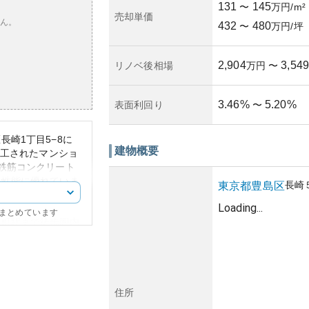
131
145
〜
万円/m²
売却単価
ん。
432
480
〜
万円/坪
2,904
3,549
リノベ後相場
万円
〜
3.46
%
5.20
%
表面利回り
〜
崎1丁目5−8に
建物概要
竣工されたマンショ
鉄筋コンクリート
火性能に優れていま
長崎
東京都
豊島区
予期せぬ災害リスク
Loading...
にまとめています
名町駅まで徒歩圏内
ています。また、豊
っています。近隣に
活する上で必要な施
っており、街並みと
住所
においても、都心へ