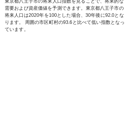
東京都
八王子市
の将来人口指数を見ることで、将来的な
需要および資産価値を予測できます。
東京都
八王子市
の
将来人口は
2020
年を100とした場合、30年後に
92.0
とな
ります。
周囲の市区町村の
93.6
と比べて
低い
指数となっ
ています。