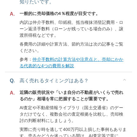
知りたいです。
一般的に売却価格の4％程度が目安です。
A.
内訳は仲介手数料、印紙税、抵当権抹消登記費用・ロ
ーン返済手数料（ローンが残っている場合のみ）、譲
渡所得税などです。
各費用の詳細や計算方法、節約方法は次の記事をご覧
ください。
参考：
仲介手数料の計算方法や注意点と、売却にかか
る代表的な4つの費用を解説
Q.
高く売れるタイミングはある？
近隣の販売状況や「いま自分の不動産がいくらで売れ
A.
るのか」相場を常に把握することが重要です。
AI査定や不動産情報ライブラリ（国土交通省）のデー
タだけでなく、複数会社の査定根拠を比較し、売却検
討の判断材料にしましょう。
実際に売り時を逃して400万円以上損した事例もありま
す。売るかどうか迷っている間は、AI査定等で常に