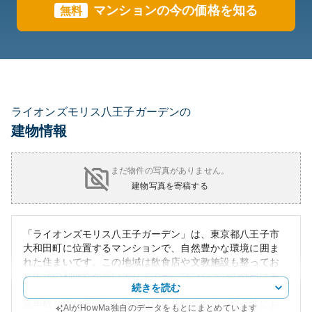
マンションの今の価格を知る
無料
ライオンズモリス八王子ガーデンの
建物情報
まだ物件の写真がありません。
建物写真を寄稿する
「ライオンズモリス八王子ガーデン」は、東京都八王子市
大和田町に位置するマンションで、自然豊かな環境に囲ま
れた住まいです。この地域は飲食店や文教施設も整ってお
り生活の利便性が高いエリアです。マンションの外観はモ
続きを読む
ダンな造りが目を引き、清潔に管理されています。また、
築年数を重ね安定した価格推移を見せており、資産性にお
AIがHowMa独自のデータをもとにまとめています