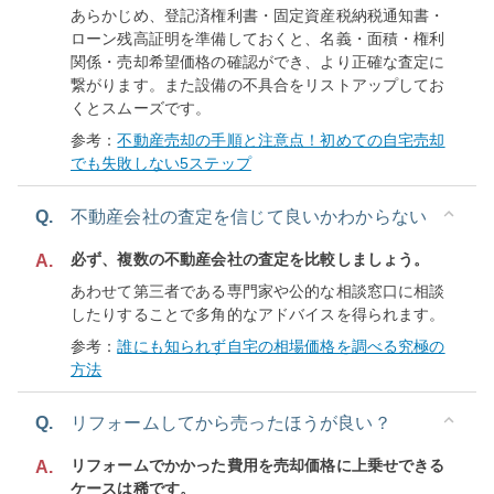
あらかじめ、登記済権利書・固定資産税納税通知書・
ローン残高証明を準備しておくと、名義・面積・権利
関係・売却希望価格の確認ができ、より正確な査定に
繋がります。また設備の不具合をリストアップしてお
くとスムーズです。
参考：
不動産売却の手順と注意点！初めての自宅売却
でも失敗しない5ステップ
Q.
不動産会社の査定を信じて良いかわからない
必ず、複数の不動産会社の査定を比較しましょう。
A.
あわせて第三者である専門家や公的な相談窓口に相談
したりすることで多角的なアドバイスを得られます。
参考：
誰にも知られず自宅の相場価格を調べる究極の
方法
Q.
リフォームしてから売ったほうが良い？
リフォームでかかった費用を売却価格に上乗せできる
A.
ケースは稀です。