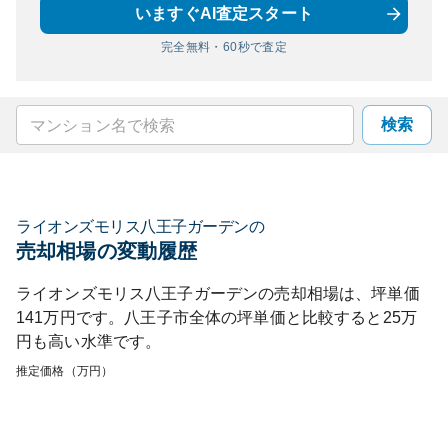
いますぐAI査定スタート
完全無料・60秒で査定
検索
ライオンズモリス八王子ガーデン
の
売却相場の変動履歴
ライオンズモリス八王子ガーデン
の売却相場は、坪単価
141
万円です。
八王子市
全体の坪単価と比較すると
25
万
円も
高い
水準です。
推定価格（万円）