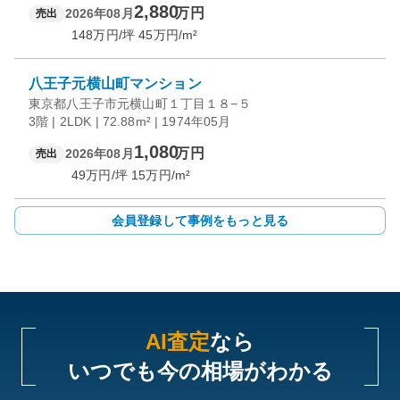
2,880
万円
2026年08月
売出
148
万円/坪
45
万円/m²
八王子元横山町マンション
東京都八王子市元横山町１丁目１８−５
3階 | 2LDK | 72.88m² | 1974年05月
1,080
万円
2026年08月
売出
49
万円/坪
15
万円/m²
会員登録して事例をもっと見る
AI査定
なら
いつでも今の相場がわかる