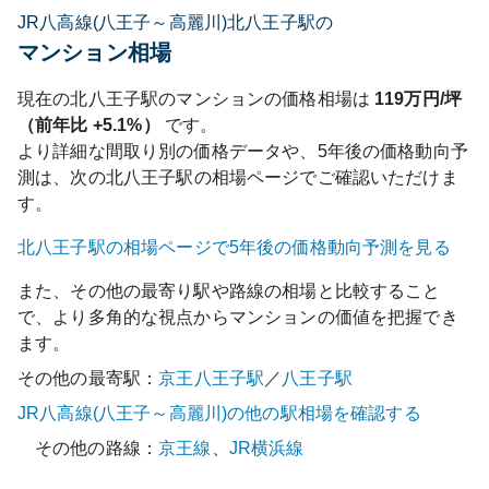
JR八高線(八王子～高麗川)北八王子駅の
マンション相場
現在の
北八王子
駅のマンションの価格相場は
119
万円/坪
（前年比
+5.1%
）
です。
より詳細な間取り別の価格データや、5年後の価格動向予
測は、次の
北八王子
駅の相場ページでご確認いただけま
す。
北八王子
駅の相場ページで5年後の価格動向予測を見る
また、その他の最寄り駅や路線の相場と比較すること
で、より多角的な視点からマンションの価値を把握でき
ます。
その他の最寄駅：
京王八王子
駅
／
八王子
駅
JR八高線(八王子～高麗川)
の他の駅相場を確認する
その他の路線：
京王線
、
JR横浜線