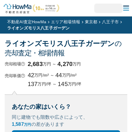
不動産AI査定HowMa
エリア相場情報
東京都
八王子市
ライオンズモリス八王子ガーデン
ライオンズモリス八王子ガーデン
の
売却査定・相場情報
2,683
4,270
万円
～
万円
売却相場
42
44
万円/m²
～
万円/m²
売却単価
137
145
万円/坪
～
万円/坪
あなたの家はいくら？
同じ建物でも階数や広さによって、
1,587
の
差があります
万円