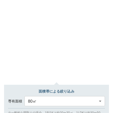
面積帯による絞り込み
専有面積
80
㎡
※一般的な間取りの場合、1R/1Kは約20〜30㎡、1LDKは約30〜50