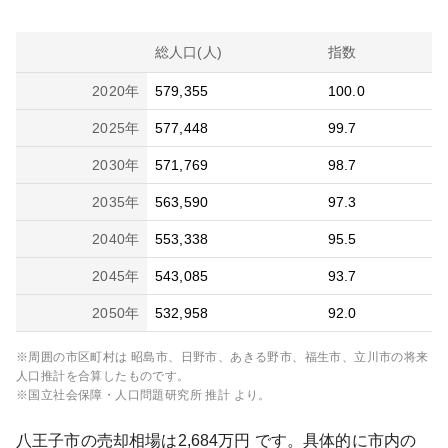
総人口(人)
指数
2020
年
579,355
100.0
2025
年
577,448
99.7
2030
年
571,769
98.7
2035
年
563,590
97.3
2040
年
553,338
95.5
2045
年
543,085
93.7
2050
年
532,958
92.0
※周囲の市区町村は
昭島市、日野市、あきる野市、福生市、立川市
の将来
人口推計を合算したものです。
※国立社会保障・人口問題研究所 推計 より。
八王子市
の売却相場は
2,684
万円 です。具体的に市内の