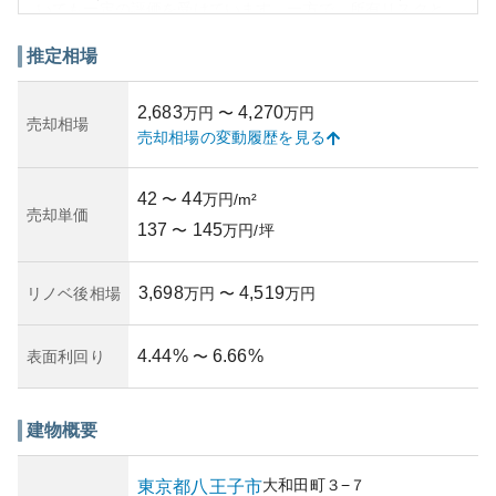
いても一定の評価を受けています。一方で、所有リスクと
しては耐震性や老朽化に伴う将来的なメンテナンス費用が
懸念材料として挙げられることがあります。東京都心から
推定相場
離れた立地ながら、価格面で購入がしやすく賃貸としても
需要が残っており、初めてのマンション購入や投資用物件
2,683
4,270
万円
〜
万円
として検討する人も少なくありません。
売却相場
売却相場の変動履歴を見る
42
44
〜
万円/m²
売却単価
137
145
〜
万円/坪
3,698
4,519
リノベ後相場
万円
〜
万円
4.44
%
6.66
%
表面利回り
〜
建物概要
大和田町
３−７
東京都
八王子市