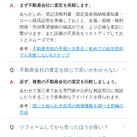
まず不動産会社に査定を依頼します。
A.
あらかじめ、登記済権利書・固定資産税納税通知書・
ローン残高証明を準備しておくと、名義・面積・権利
関係・売却希望価格の確認ができ、より正確な査定に
繋がります。また設備の不具合をリストアップしてお
くとスムーズです。
参考：
不動産売却の手順と注意点！初めての自宅売却
でも失敗しない5ステップ
Q.
不動産会社の査定を信じて良いかわからない
必ず、複数の不動産会社の査定を比較しましょう。
A.
あわせて第三者である専門家や公的な相談窓口に相談
したりすることで多角的なアドバイスを得られます。
参考：
誰にも知られず自宅の相場価格を調べる究極の
方法
Q.
リフォームしてから売ったほうが良い？