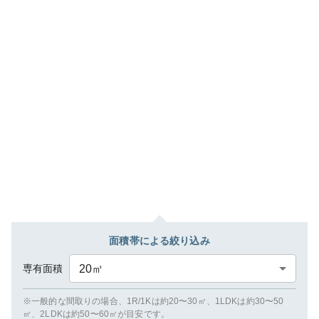
面積帯による絞り込み
専有面積
20
㎡
※一般的な間取りの場合、1R/1Kは約20〜30㎡、1LDKは約30〜50
㎡、2LDKは約50〜60㎡が目安です。