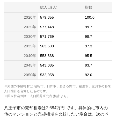
総人口(人)
指数
2020
年
579,355
100.0
2025
年
577,448
99.7
2030
年
571,769
98.7
2035
年
563,590
97.3
2040
年
553,338
95.5
2045
年
543,085
93.7
2050
年
532,958
92.0
※周囲の市区町村は
昭島市、日野市、あきる野市、福生市、立川市
の将来
人口推計を合算したものです。
※国立社会保障・人口問題研究所 推計 より。
八王子市
の売却相場は
2,684
万円 です。具体的に市内の
他のマンションと売却相場を比較したい場合は、次のペ