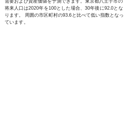
需要および資産価値を予測できます。
東京都
八王子市
の
将来人口は
2020
年を100とした場合、30年後に
92.0
とな
ります。
周囲の市区町村の
93.6
と比べて
低い
指数となっ
ています。