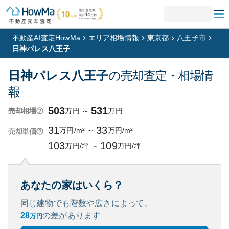
不動産AI査定HowMa
エリア相場情報
東京都
八王子市
日神パレス八王子
日神パレス八王子
の売却査定・相場情
報
503
531
万円
～
万円
売却相場
31
33
万円/m²
～
万円/m²
売却単価
103
109
万円/坪
～
万円/坪
あなたの家はいくら？
同じ建物でも階数や広さによって、
28
の
差があります
万円