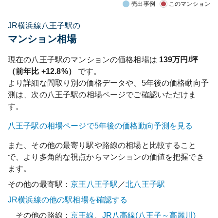
売出事例
このマンション
JR横浜線八王子駅の
マンション相場
現在の
八王子
駅のマンションの価格相場は
139
万円/坪
（前年比
+12.8%
）
です。
より詳細な間取り別の価格データや、5年後の価格動向予
測は、次の
八王子
駅の相場ページでご確認いただけま
す。
八王子
駅の相場ページで5年後の価格動向予測を見る
また、その他の最寄り駅や路線の相場と比較すること
で、より多角的な視点からマンションの価値を把握でき
ます。
その他の最寄駅：
京王八王子
駅
／
北八王子
駅
JR横浜線
の他の駅相場を確認する
その他の路線：
京王線
、
JR八高線(八王子～高麗川)