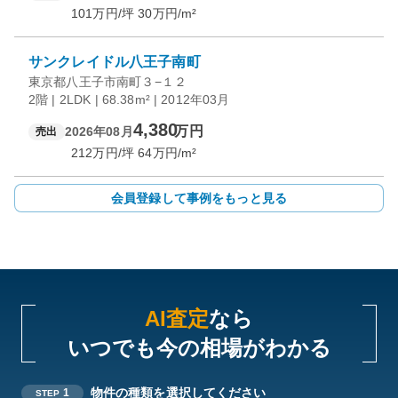
101
万円/坪
30
万円/m²
サンクレイドル八王子南町
東京都八王子市南町３−１２
2階 | 2LDK | 68.38m² | 2012年03月
4,380
万円
2026年08月
売出
212
万円/坪
64
万円/m²
会員登録して事例をもっと見る
AI査定
なら
いつでも今の相場がわかる
物件の種類を選択してください
1
STEP