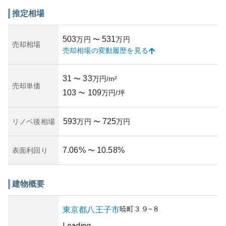
ンスが良く、子育て世代のみならず、高齢者にも人気が高
いため、中長期的に安定した資産価値を期待できます。さ
推定相場
らに、公共交通機関へのアクセスが良好なことから、賃貸
需要も高く、賃貸不動産としての利用も視野に入れられる
503
531
万円
〜
万円
でしょう。
売却相場
売却相場の変動履歴を見る
所有リスクに関しては、地震に対する耐震基準が適用され
ていることから、一定の安全性は確保されていますが、中
古マンションであるため、経年によるメンテナンスが必要
31
33
〜
万円/m²
になる可能性がある点は考慮が必要です。市場の変動や地
売却単価
103
109
域需要の影響を受ける可能性もあるため、経済・地域の動
〜
万円/坪
向に注意が必要となります。
593
725
リノベ後相場
万円
〜
万円
7.06
%
10.58
%
表面利回り
〜
建物概要
暁町
３９−８
東京都
八王子市
Loading...