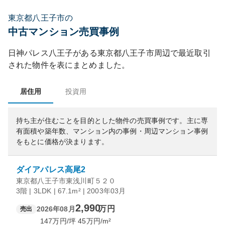
東京都八王子市の
中古マンション売買事例
日神パレス八王子
がある
東京都
八王子市
周辺で最近取引
された物件を表にまとめました。
居住用
投資用
持ち主が住むことを目的とした物件の売買事例です。
主に専
有面積や築年数、マンション内の事例・周辺マンション事例
をもとに価格が決まります。
ダイアパレス高尾2
東京都八王子市東浅川町５２０
3階 | 3LDK | 67.1m² | 2003年03月
2,990
万円
2026年08月
売出
147
万円/坪
45
万円/m²