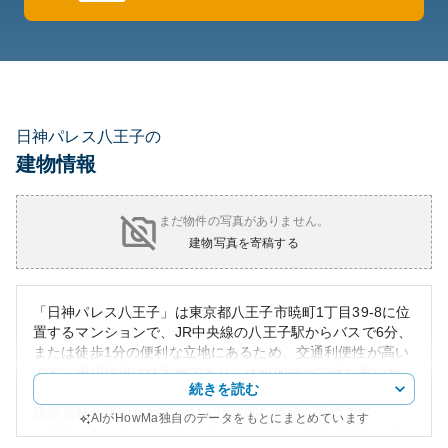
日神パレス八王子の
建物情報
まだ物件の写真がありません。
建物写真を寄稿する
「日神パレス八王子」は東京都八王子市暁町1丁目39-8に位
置するマンションで、JR中央線の八王子駅からバスで6分、
または徒歩1分の便利な立地にあるため、交通利便性が高い
です。周辺環境は住宅地であり、比較的静かで落ち着いた
続きを読む
雰囲気があります。外観はシンプルながらも耐久性の高い
建築素材が用いられており、現代的な構造が特徴です。
AIがHowMa独自のデータをもとにまとめています
資産性については、八王子市は都市機能と自然環境のバラ