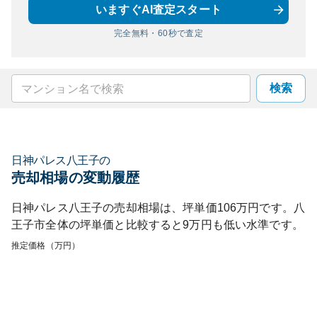
いますぐAI査定スタート
完全無料・60秒で査定
検索
日神パレス八王子
の
売却相場の変動履歴
日神パレス八王子
の売却相場は、坪単価
106
万円です。
八
王子市
全体の坪単価と比較すると
9
万円も
低い
水準です。
推定価格（万円）