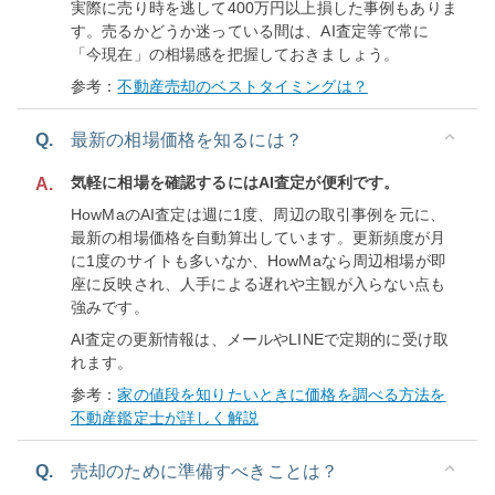
実際に売り時を逃して400万円以上損した事例もありま
す。売るかどうか迷っている間は、AI査定等で常に
「今現在」の相場感を把握しておきましょう。
参考：
不動産売却のベストタイミングは？
Q.
最新の相場価格を知るには？
気軽に相場を確認するにはAI査定が便利です。
A.
HowMaのAI査定は週に1度、周辺の取引事例を元に、
最新の相場価格を自動算出しています。更新頻度が月
に1度のサイトも多いなか、HowMaなら周辺相場が即
座に反映され、人手による遅れや主観が入らない点も
強みです。
AI査定の更新情報は、メールやLINEで定期的に受け取
れます。
参考：
家の値段を知りたいときに価格を調べる方法を
不動産鑑定士が詳しく解説
Q.
売却のために準備すべきことは？