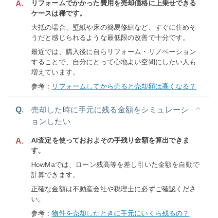
リフォームでかかった費用を売却価格に上乗せできる
A.
ケースは稀です。
大抵の場合、壁紙や床の簡易修繕など、すぐに住めそ
うだと感じられるような最低限の改善で十分です。
最近では、購入後に自らリフォーム・リノベーション
することで、自分にとって心地よい空間にしたい人も
増えています。
参考：
リフォームしてから売ると売却額は高くなる？
Q.
売却した時に手元に残る金額をシミュレーシ
ョンしたい
AI査定を使っておおよその手残り金額を算出できま
A.
す。
HowMaでは、ローン残高等を差し引いた金額を自動で
計算できます。
正確な金額は不動産会社や税理士に必ずご確認くださ
い。
参考：
物件を売却したときに手元にいくら残るの？