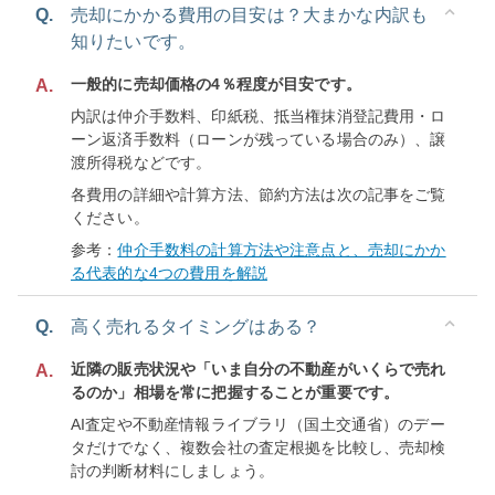
Q.
売却にかかる費用の目安は？大まかな内訳も
知りたいです。
一般的に売却価格の4％程度が目安です。
A.
内訳は仲介手数料、印紙税、抵当権抹消登記費用・ロ
ーン返済手数料（ローンが残っている場合のみ）、譲
渡所得税などです。
各費用の詳細や計算方法、節約方法は次の記事をご覧
ください。
参考：
仲介手数料の計算方法や注意点と、売却にかか
る代表的な4つの費用を解説
Q.
高く売れるタイミングはある？
近隣の販売状況や「いま自分の不動産がいくらで売れ
A.
るのか」相場を常に把握することが重要です。
AI査定や不動産情報ライブラリ（国土交通省）のデー
タだけでなく、複数会社の査定根拠を比較し、売却検
討の判断材料にしましょう。