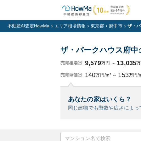
不動産AI査定HowMa
エリア相場情報
東京都
府中市
ザ・パ
ザ・パークハウス府中
9,579
13,035
万円
～
万
売却相場
140
153
万円/m²
～
万円/
売却単価
あなたの家はいくら？
同じ建物でも階数や広さによっ