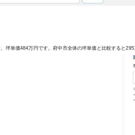
は、坪単価
484
万円です。
府中市
全体の坪単価と比較すると
295