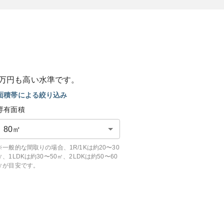
万円も
高い
水準です。
面積帯による絞り込み
専有面積
80
㎡
※一般的な間取りの場合、1R/1Kは約20〜30
㎡、1LDKは約30〜50㎡、2LDKは約50〜60
㎡が目安です。