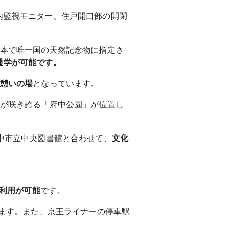
内監視モニター、住戸開口部の開閉
日本で唯一国の天然記念物に指定さ
通学が可能です。
憩いの場
となっています。
桜が咲き誇る「府中公園」が位置し
中市立中央図書館と合わせて、
文化
線利用が可能
です。
きます。また、京王ライナーの停車駅