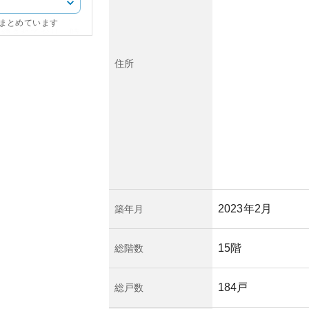
アクセスが容易で
にまとめています
洗練されており、時
います。周辺には府
、生活利便性も兼ね
住所
しての認識や立地条
傾向があります。し
よる一部エリアの老
すが、現時点では東
がポジティブに働い
」は、暮らしやすい
魅力的な物件と言え
細を確認することが
2023年2月
築年月
15階
総階数
184戸
総戸数