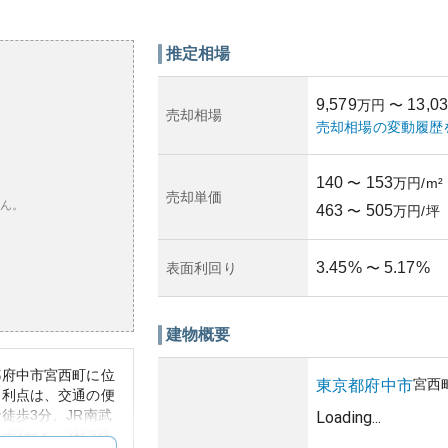
推定相場
9,579
13,0
万円
〜
売却相場
売却相場の変動履歴
140
153
〜
万円/m²
売却単価
ん。
463
505
〜
万円/坪
3.45
%
5.17
%
表面利回り
〜
建物概要
都府中市宮西町に位
宮西
東京都
府中市
な利点は、交通の便
徒歩3分、JR南武
Loading...
歩7分と、2駅3路