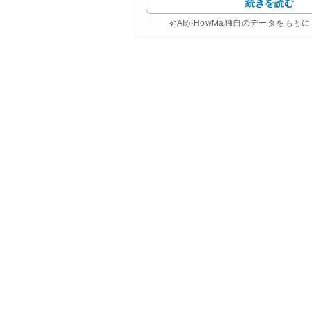
続きを読む
線が利用でき、都心や周辺地域への
す。
AIがHowMa独自のデータをもと
このマンションは、外観デザインが
代に左右されないスタイルを持って
中市役所や商業施設、公園が点在し
備えています。
資産性に関しては、高級ブランドと
件から、比較的安定した価値を保つ
かし、所有リスクとしては、立地に
朽化や自然災害リスクが考えられま
京都全体の不動産市場が堅調なこと
ています。
全体として「ザ・パークハウス府中
環境と優れたアクセス性を提供する
るでしょう。管理状況など個々の詳
推奨されます。