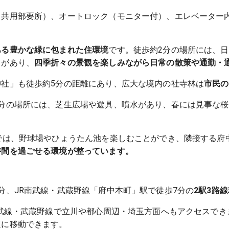
（共用部要所）、オートロック（モニター付）、エレベーター
ある豊かな緑に包まれた住環境
です。徒歩約2分の場所には、
」があり、
四季折々の景観を楽しみながら日常の散策や通勤・
社」も徒歩約5分の距離にあり、広大な境内の社寺林は
市民の
9分の場所には、芝生広場や遊具、噴水があり、春には見事な
では、野球場やひょうたん池を楽しむことができ、隣接する府
時間を過ごせる環境が整っています。
分、JR南武線・武蔵野線「府中本町」駅で徒歩7分の
2駅3路
南武線・武蔵野線で立川や都心周辺・埼玉方面へもアクセスで
適に移動できます。