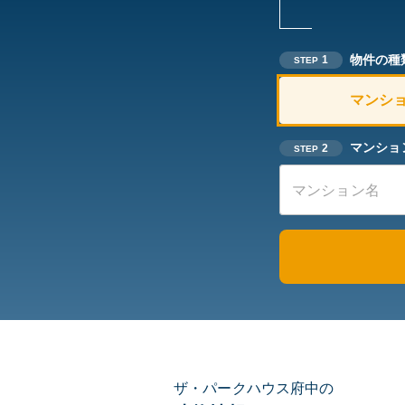
物件の種
1
STEP
マンシ
マンショ
2
STEP
ザ・パークハウス府中の