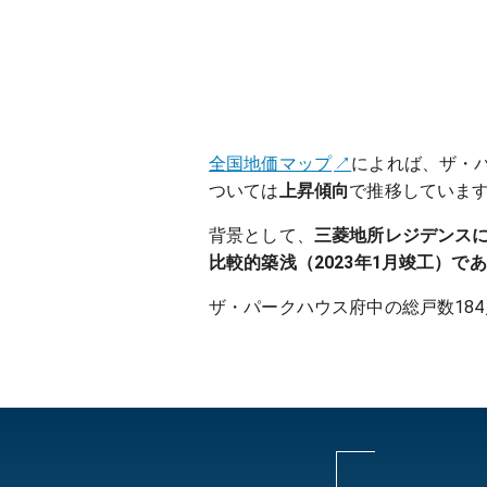
全国地価マップ
によれば、ザ・パ
ついては
上昇傾向
で推移していま
背景として、
三菱地所レジデンス
比較的築浅（2023年1月竣工）で
ザ・パークハウス府中の総戸数18