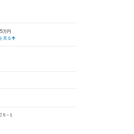
35
万円
を見る
町
５−１