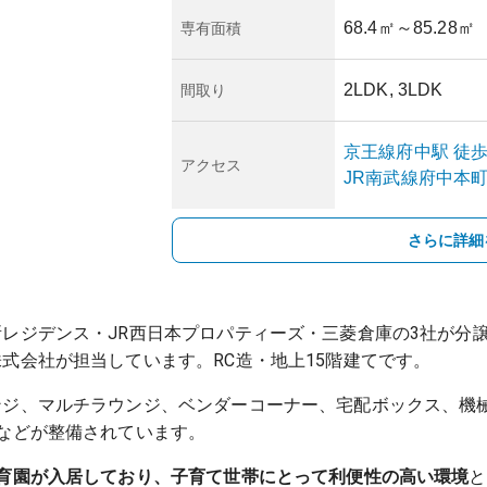
68.4㎡
～85.28㎡
専有面積
2LDK, 3LDK
間取り
京王線
府中
駅
徒歩
アクセス
JR南武線
府中本
さらに詳細
レジデンス・JR西日本プロパティーズ・三菱倉庫の3社が分
式会社が担当しています。RC造・地上15階建てです。
ンジ、マルチラウンジ、ベンダーコーナー、宅配ボックス、機
などが整備されています。
保育園が入居しており、子育て世帯にとって利便性の高い環境
と