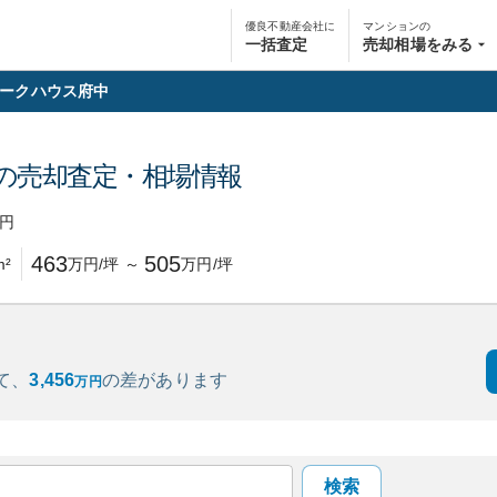
優良不動産会社に
マンションの
一括査定
売却相場をみる
ークハウス府中
の売却査定・相場情報
円
463
505
m²
万円/坪
～
万円/坪
て、
3,456
の
差があります
万円
検索