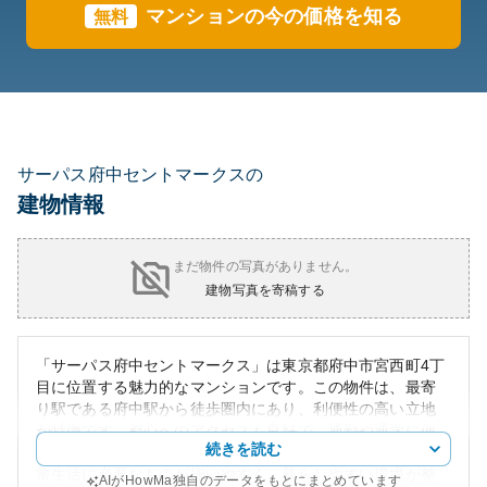
マンションの今の価格を知る
無料
サーパス府中セントマークスの
建物情報
まだ物件の写真がありません。
建物写真を寄稿する
「サーパス府中セントマークス」は東京都府中市宮西町4丁
目に位置する魅力的なマンションです。この物件は、最寄
り駅である府中駅から徒歩圏内にあり、利便性の高い立地
が特徴です。都心へのアクセスも良好で、通勤や通学に便
続きを読む
利です。周辺には商業施設や公共施設が充実しており、日
常生活に必要なものが揃いやすく、暮らしやすい環境が整
AIがHowMa独自のデータをもとにまとめています