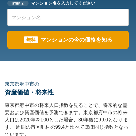
マンション名を入力してください
2
STEP
マンションの今の価格を知る
無料
東京都府中市の
資産価値・将来性
東京都
府中市
の将来人口指数を見ることで、将来的な需
要および資産価値を予測できます。
東京都
府中市
の将来
人口は
2020
年を100とした場合、30年後に
99.0
となりま
す。
周囲の市区町村の
99.4
と比べて
ほぼ同じ
指数となっ
ています。