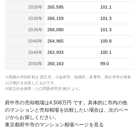
2025
年
265,595
101.1
2030
年
266,159
101.3
2035
年
266,090
101.3
2040
年
264,965
100.8
2045
年
262,933
100.1
2050
年
260,163
99.0
※周囲の市区町村は
国立市、小金井市、稲城市、多摩市、国分寺市
の将来
人口推計を合算したものです。
※国立社会保障・人口問題研究所 推計 より。
府中市
の売却相場は
4,508
万円 です。具体的に市内の他
のマンションと売却相場を比較したい場合は、次のペー
ジからお探しください。
東京都
府中市
のマンション相場ページを見る