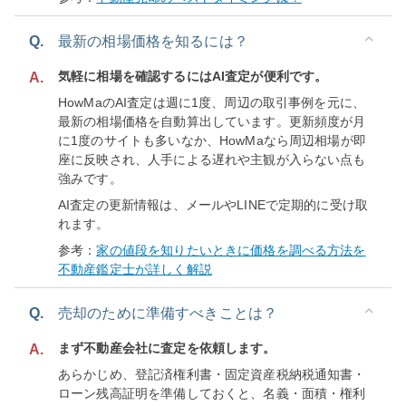
Q.
最新の相場価格を知るには？
気軽に相場を確認するにはAI査定が便利です。
A.
HowMaのAI査定は週に1度、周辺の取引事例を元に、
最新の相場価格を自動算出しています。更新頻度が月
に1度のサイトも多いなか、HowMaなら周辺相場が即
座に反映され、人手による遅れや主観が入らない点も
強みです。
AI査定の更新情報は、メールやLINEで定期的に受け取
れます。
参考：
家の値段を知りたいときに価格を調べる方法を
不動産鑑定士が詳しく解説
Q.
売却のために準備すべきことは？
まず不動産会社に査定を依頼します。
A.
あらかじめ、登記済権利書・固定資産税納税通知書・
ローン残高証明を準備しておくと、名義・面積・権利