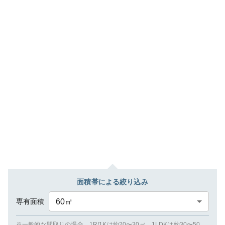
面積帯による絞り込み
専有面積
60
㎡
※一般的な間取りの場合、1R/1Kは約20〜30㎡、1LDKは約30〜50