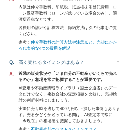
内訳は仲介手数料、印紙税、抵当権抹消登記費用・ロ
ーン返済手数料（ローンが残っている場合のみ）、譲
渡所得税などです。
各費用の詳細や計算方法、節約方法は次の記事をご覧
ください。
参考：
仲介手数料の計算方法や注意点と、売却にかか
る代表的な4つの費用を解説
Q.
高く売れるタイミングはある？
近隣の販売状況や「いま自分の不動産がいくらで売れ
A.
るのか」相場を常に把握することが重要です。
AI査定や不動産情報ライブラリ（国土交通省）のデー
タだけでなく、複数会社の査定根拠を比較し、売却検
討の判断材料にしましょう。
実際に売り時を逃して400万円以上損した事例もありま
す。売るかどうか迷っている間は、AI査定等で常に
「今現在」の相場感を把握しておきましょう。
参考：
不動産売却のベストタイミングは？