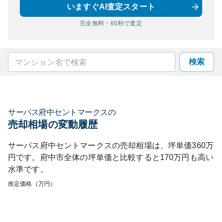
いますぐAI査定スタート
完全無料・60秒で査定
検索
サーパス府中セントマークス
の
売却相場の変動履歴
サーパス府中セントマークス
の売却相場は、坪単価
360
万
円です。
府中市
全体の坪単価と比較すると
170
万円も
高い
水準です。
推定価格（万円）