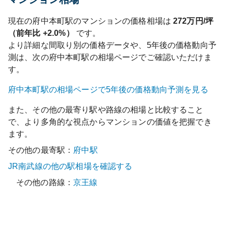
現在の
府中本町
駅のマンションの価格相場は
272
万円/坪
（前年比
+2.0%
）
です。
より詳細な間取り別の価格データや、5年後の価格動向予
測は、次の
府中本町
駅の相場ページでご確認いただけま
す。
府中本町
駅の相場ページで5年後の価格動向予測を見る
また、その他の最寄り駅や路線の相場と比較すること
で、より多角的な視点からマンションの価値を把握でき
ます。
その他の最寄駅：
府中
駅
JR南武線
の他の駅相場を確認する
その他の路線：
京王線