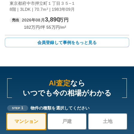
東京都府中市押立町１丁目３５−１
8階 | 3LDK | 70.7m² | 1983年09月
3,890
万円
2026年08月
売出
182
万円/坪
55
万円/m²
会員登録して事例をもっと見る
AI査定
なら
いつでも今の相場がわかる
物件の種類を選択してください
1
STEP
マンション
戸建
土地