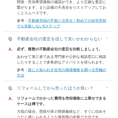
関係・売却希望価格の確認ができ、より正確な査定に
繋がります。また設備の不具合をリストアップしてお
くとスムーズです。
参考：
不動産売却の手順と注意点！初めての自宅売却
でも失敗しない5ステップ
Q.
不動産会社の査定を信じて良いかわからない
必ず、複数の不動産会社の査定を比較しましょう。
A.
あわせて第三者である専門家や公的な相談窓口に相談
したりすることで多角的なアドバイスを得られます。
参考：
誰にも知られず自宅の相場価格を調べる究極の
方法
Q.
リフォームしてから売ったほうが良い？
リフォームでかかった費用を売却価格に上乗せできる
A.
ケースは稀です。
大抵の場合、壁紙や床の簡易修繕など、すぐに住めそ
うだと感じられるような最低限の改善で十分です。