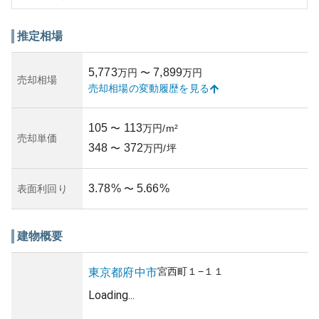
っています。
外観はシンプルで洗練されたデザインが施されており、高
い資産価値を誇ります。総面積は約73.90m²で、居住スペー
推定相場
スも十分な広さが確保されています。3LDKの間取りが標準
的で、家族が快適に暮らせる設計です。
5,773
7,899
万円
〜
万円
資産性は非常に高く、府中駅からの近さとエリアの人気か
売却相場
売却相場の変動履歴を見る
ら、将来的な資産価値の安定や上昇が期待されます。大き
な資産価値を持つ一方で、現在の相場では比較的割安感が
あり、購入を検討するに値します。
105
113
〜
万円/m²
所有リスクとしては、マンション一般の転売リスクや資金
売却単価
348
372
調達の際の金利変動などが考えられますが、エリアの発展
〜
万円/坪
などが背景にあるため、リスクは最小限にコントロール可
能です。築年数や管理状況についての詳しい情報が必要で
3.78
%
5.66
%
表面利回り
〜
すが、周辺環境と資産価値の観点から、長期にわたり満足
な住環境を提供できる物件となっています。
建物概要
宮西町
１−１１
東京都
府中市
Loading...