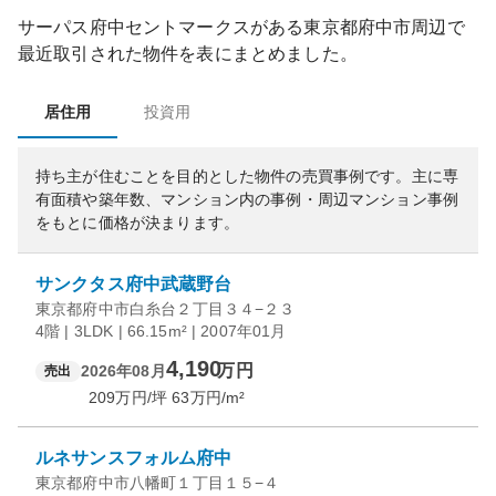
サーパス府中セントマークス
がある
東京都
府中市
周辺で
最近取引された物件を表にまとめました。
居住用
投資用
持ち主が住むことを目的とした物件の売買事例です。
主に専
有面積や築年数、マンション内の事例・周辺マンション事例
をもとに価格が決まります。
サンクタス府中武蔵野台
東京都府中市白糸台２丁目３４−２３
4階 | 3LDK | 66.15m² | 2007年01月
4,190
万円
2026年08月
売出
209
万円/坪
63
万円/m²
ルネサンスフォルム府中
東京都府中市八幡町１丁目１５−４