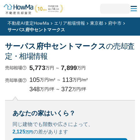
不動産AI査定HowMa
エリア相場情報
東京都
府中市
サーパス府中セントマークス
サーパス府中セントマークス
の売却査
定・相場情報
5,773
7,899
万円
～
万円
売却相場
105
113
万円/m²
～
万円/m²
売却単価
348
372
万円/坪
～
万円/坪
あなたの家はいくら？
同じ建物でも階数や広さによって、
2,125
の
差があります
万円