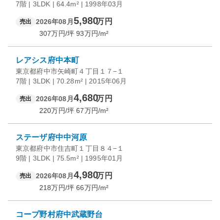
7階 | 3LDK | 64.4m² | 1998年03月
5,980
万円
2026年08月
売出
307
万円/坪
93
万円/m²
レアシス府中本町
東京都府中市矢崎町４丁目１７−１
7階 | 3LDK | 70.28m² | 2015年06月
4,680
万円
2026年08月
売出
220
万円/坪
67
万円/m²
ステーザ府中中河原
東京都府中市住吉町１丁目８４−１
9階 | 3LDK | 75.5m² | 1995年01月
4,980
万円
2026年08月
売出
218
万円/坪
66
万円/m²
コープ野村府中武蔵野台