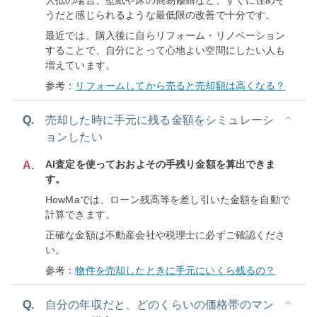
大抵の場合、壁紙や床の簡易修繕など、すぐに住めそ
うだと感じられるような最低限の改善で十分です。
最近では、購入後に自らリフォーム・リノベーション
することで、自分にとって心地よい空間にしたい人も
増えています。
参考：
リフォームしてから売ると売却額は高くなる？
Q.
売却した時に手元に残る金額をシミュレーシ
ョンしたい
AI査定を使っておおよその手残り金額を算出できま
A.
す。
HowMaでは、ローン残高等を差し引いた金額を自動で
計算できます。
正確な金額は不動産会社や税理士に必ずご確認くださ
い。
参考：
物件を売却したときに手元にいくら残るの？
Q.
自分の年収だと、どのくらいの価格帯のマン