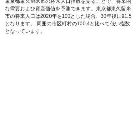
東京都
東久留米市
の将来人口指数を見ることで、将来的
な需要および資産価値を予測できます。
東京都
東久留米
市
の将来人口は
2020
年を100とした場合、30年後に
91.5
となります。
周囲の市区町村の
100.4
と比べて
低い
指数
となっています。