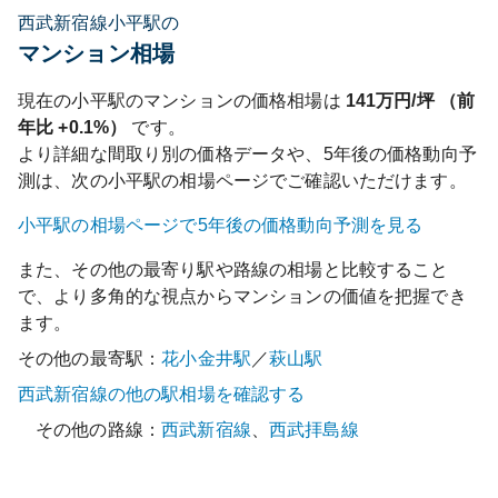
西武新宿線小平駅の
マンション相場
現在の
小平
駅のマンションの価格相場は
141
万円/坪 （前
年比
+0.1%
）
です。
より詳細な間取り別の価格データや、5年後の価格動向予
測は、次の
小平
駅の相場ページでご確認いただけます。
小平
駅の相場ページで5年後の価格動向予測を見る
また、その他の最寄り駅や路線の相場と比較すること
で、より多角的な視点からマンションの価値を把握でき
ます。
その他の最寄駅：
花小金井
駅
／
萩山
駅
西武新宿線
の他の駅相場を確認する
その他の路線：
西武新宿線
、
西武拝島線