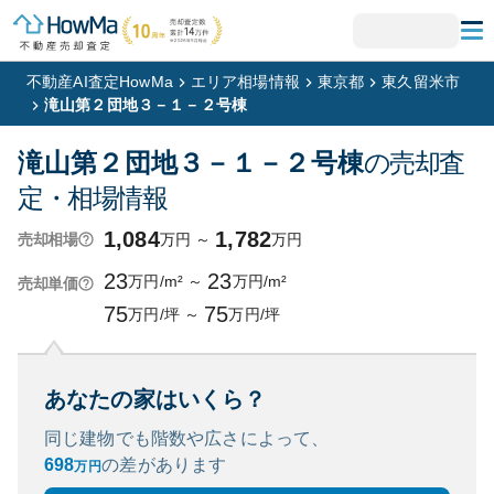
不動産AI査定HowMa
エリア相場情報
東京都
東久留米市
滝山第２団地３－１－２号棟
滝山第２団地３－１－２号棟
の売却査
定・相場情報
1,084
1,782
万円
～
万円
売却相場
23
23
万円/m²
～
万円/m²
売却単価
75
75
万円/坪
～
万円/坪
あなたの家はいくら？
同じ建物でも階数や広さによって、
698
の
差があります
万円