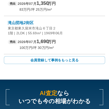
1,350
万円
2026年07月
売出
83
万円/坪
25
万円/m²
滝山団地2街区
東京都東久留米市滝山６丁目２
1階 | 2LDK | 55.69m² | 1969年06月
1,690
万円
2026年07月
売出
100
万円/坪
30
万円/m²
会員登録して事例をもっと見る
AI査定
なら
いつでも今の相場がわかる