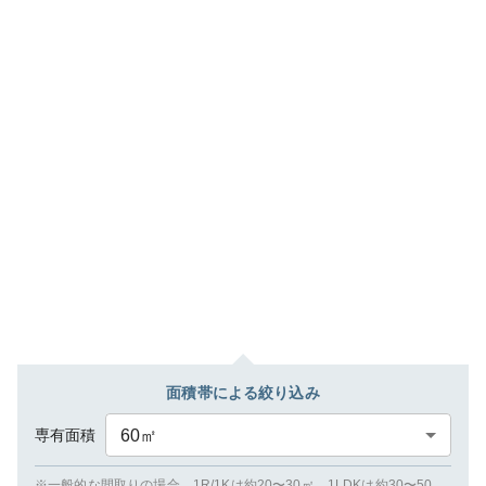
面積帯による絞り込み
専有面積
60
㎡
※一般的な間取りの場合、1R/1Kは約20〜30㎡、1LDKは約30〜50