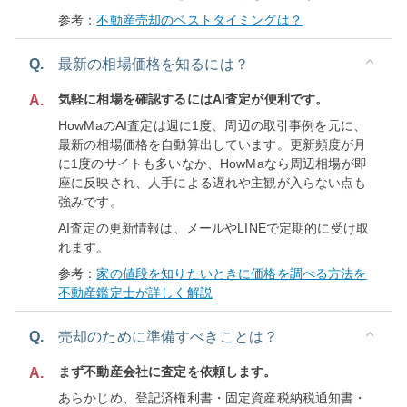
参考：
不動産売却のベストタイミングは？
Q.
最新の相場価格を知るには？
気軽に相場を確認するにはAI査定が便利です。
A.
HowMaのAI査定は週に1度、周辺の取引事例を元に、
最新の相場価格を自動算出しています。更新頻度が月
に1度のサイトも多いなか、HowMaなら周辺相場が即
座に反映され、人手による遅れや主観が入らない点も
強みです。
AI査定の更新情報は、メールやLINEで定期的に受け取
れます。
参考：
家の値段を知りたいときに価格を調べる方法を
不動産鑑定士が詳しく解説
Q.
売却のために準備すべきことは？
まず不動産会社に査定を依頼します。
A.
あらかじめ、登記済権利書・固定資産税納税通知書・