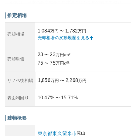
外観は、日本の高度成長期に建設された団地特有の無機質
なデザインが特徴です。しかし、定期的な管理がされてい
るため、老朽化の進行は遅く、清潔感が保たれています。
推定相場
この資産の価値は、周辺地域の再開発の進行によって安定
的と言え、中長期的な保有に伴うリスクは比較的低いでし
1,084
1,782
万円
〜
万円
ょう。
売却相場
売却相場の変動履歴を見る
所有リスクとしては、やはり築年数が経過しているための
構造的な制約や、耐震性などが挙げられますが、しっかり
とした管理体制により、各戸のメンテナンスは万全です。
23
23
〜
万円/m²
なお、管理状況についても良好であり、居住者同士のコミ
売却単価
75
75
ュニケーションも比較的しっかりしているため、安心でき
〜
万円/坪
る環境が整えられています。
1,856
2,268
リノベ後相場
万円
〜
万円
10.47
%
15.71
%
表面利回り
〜
建物概要
滝山
東京都
東久留米市