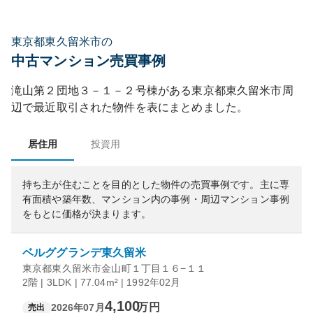
東京都東久留米市の
中古マンション売買事例
滝山第２団地３－１－２号棟
がある
東京都
東久留米市
周
辺で最近取引された物件を表にまとめました。
居住用
投資用
持ち主が住むことを目的とした物件の売買事例です。
主に専
有面積や築年数、マンション内の事例・周辺マンション事例
をもとに価格が決まります。
ベルググランデ東久留米
東京都東久留米市金山町１丁目１６−１１
2階 | 3LDK | 77.04m² | 1992年02月
4,100
万円
2026年07月
売出