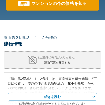
マンションの今の価格を知る
無料
滝山第２団地３－１－２号棟の
建物情報
まだ物件の写真がありません。
建物写真を寄稿する
「滝山第2団地3－1－2号棟」は、東京都東久留米市滝山3丁
目に位置し、交通の便が西武新宿線の「花小金井駅」から
バスで約8分、さらに徒歩1分というアクセスを誇ります。
このマンションは周辺に自然豊かな環境が広がり、公園や
続きを読む
緑地が多数存在していますが、それは子育て世代や自然を
愛する住民にとって理想的といえます。
AIがHowMa独自のデータをもとにまとめています