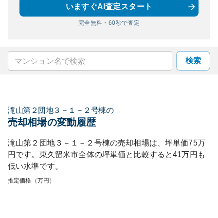
いますぐAI査定スタート
完全無料・60秒で査定
検索
滝山第２団地３－１－２号棟
の
売却相場の変動履歴
滝山第２団地３－１－２号棟
の売却相場は、坪単価
75
万
円です。
東久留米市
全体の坪単価と比較すると
41
万円も
低い
水準です。
推定価格（万円）