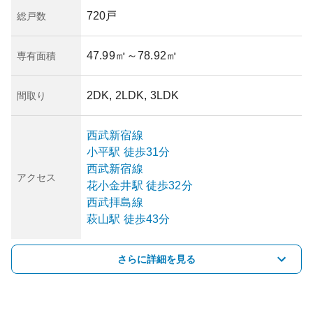
720戸
総戸数
47.99㎡
～78.92㎡
専有面積
2DK, 2LDK, 3LDK
間取り
西武新宿線
小平
駅
徒歩31分
西武新宿線
アクセス
花小金井
駅
徒歩32分
西武拝島線
萩山
駅
徒歩43分
さらに詳細を見る