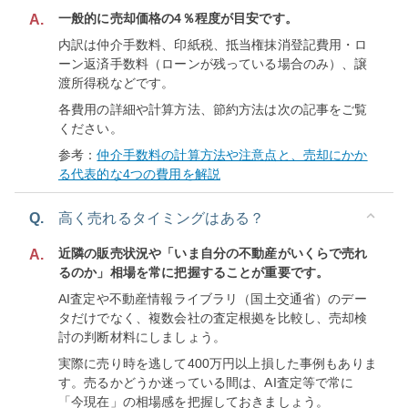
一般的に売却価格の4％程度が目安です。
A.
内訳は仲介手数料、印紙税、抵当権抹消登記費用・ロ
ーン返済手数料（ローンが残っている場合のみ）、譲
渡所得税などです。
各費用の詳細や計算方法、節約方法は次の記事をご覧
ください。
参考：
仲介手数料の計算方法や注意点と、売却にかか
る代表的な4つの費用を解説
Q.
高く売れるタイミングはある？
近隣の販売状況や「いま自分の不動産がいくらで売れ
A.
るのか」相場を常に把握することが重要です。
AI査定や不動産情報ライブラリ（国土交通省）のデー
タだけでなく、複数会社の査定根拠を比較し、売却検
討の判断材料にしましょう。
実際に売り時を逃して400万円以上損した事例もありま
す。売るかどうか迷っている間は、AI査定等で常に
「今現在」の相場感を把握しておきましょう。