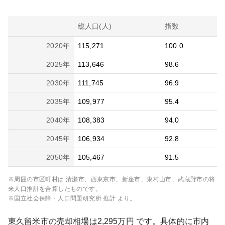
総人口(人)
指数
2020
年
115,271
100.0
2025
年
113,646
98.6
2030
年
111,745
96.9
2035
年
109,977
95.4
2040
年
108,383
94.0
2045
年
106,934
92.8
2050
年
105,467
91.5
※周囲の市区町村は
清瀬市、西東京市、新座市、東村山市、武蔵野市
の将
来人口推計を合算したものです。
※国立社会保障・人口問題研究所 推計 より。
東久留米市
の売却相場は
2,295
万円 です。具体的に市内