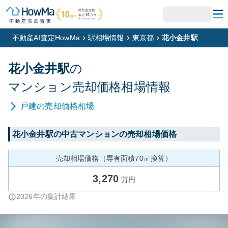
不動産AI査定HowMa
駅相場情報
東京都
花小金井駅
花小金井
駅
の
マンション
売却価格相場情報
戸建
の売却価格相場
花小金井
駅の中古マンションの売却相場価格
売却相場価格（専有面積70㎡換算）
3,270
万円
2026
年の集計結果