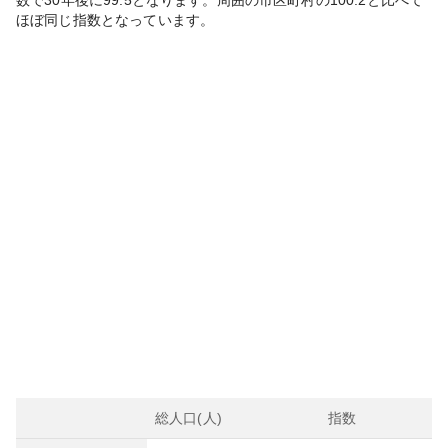
数で30年後に
99.5
となります。
周囲の市区町村の
100.2
と比べて
ほぼ同じ
指数となっています。
総人口(人)
指数