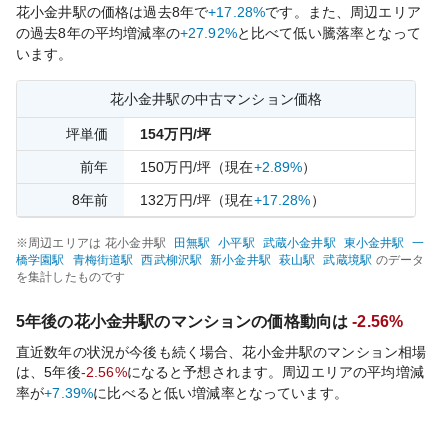
花小金井
駅の価格は過去
8
年で
+17.28%
です。
また、周辺エリア
の過去
8
年の平均増減率の
+27.92%
と比べて
低い
騰落率となって
います。
花小金井
駅の中古マンション価格
坪単価
154
万円/坪
前年
150
万円/坪
（現在
+2.89%
）
8
年前
132
万円/坪
（現在
+17.28%
）
※周辺エリアは
花小金井
駅
田無
駅
小平
駅
武蔵小金井
駅
東小金井
駅
一
橋学園
駅
青梅街道
駅
西武柳沢
駅
新小金井
駅
萩山
駅
武蔵境
駅
のデータ
を集計したものです
5年後の
花小金井
駅のマンションの価格動向は
-2.56%
直近数年の状況が今後も続く場合、
花小金井
駅のマンション相場
は、5年後
-2.56%
になると予想されます。周辺エリアの平均増減
率が
+7.39%
に比べると
低い
増減率となっています。