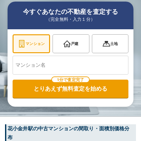
今すぐあなたの不動産を査定する
（完全無料・入力１分）
マンション
戸建
土地
1分で査定完了
とりあえず無料査定を始める
花小金井
駅の中古マンションの間取り・面積別価格分
布