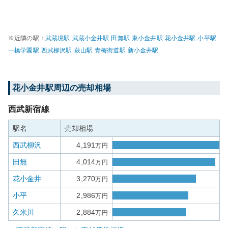
※近隣の駅：
武蔵境
駅
武蔵小金井
駅
田無
駅
東小金井
駅
花小金井
駅
小平
駅
一橋学園
駅
西武柳沢
駅
萩山
駅
青梅街道
駅
新小金井
駅
花小金井
駅周辺の売却相場
西武新宿線
駅名
売却相場
西武柳沢
4,191
万円
田無
4,014
万円
花小金井
3,270
万円
小平
2,986
万円
久米川
2,884
万円