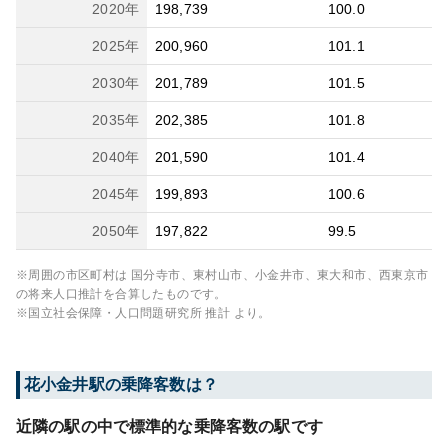
2020
年
198,739
100.0
2025
年
200,960
101.1
2030
年
201,789
101.5
2035
年
202,385
101.8
2040
年
201,590
101.4
2045
年
199,893
100.6
2050
年
197,822
99.5
※周囲の市区町村は
国分寺市、東村山市、小金井市、東大和市、西東京市
の将来人口推計を合算したものです。
※国立社会保障・人口問題研究所 推計 より。
花小金井
駅の乗降客数は？
近隣の駅の中で標準的な乗降客数の駅です