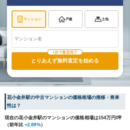
マンション
戸建
土地
1分で査定完了
とりあえず無料査定を始める
花小金井
駅の中古マンションの価格相場の推移・将来
性は？
現在の
花小金井
駅のマンションの価格相場は
154
万円/坪
（前年比
+2.89%
）