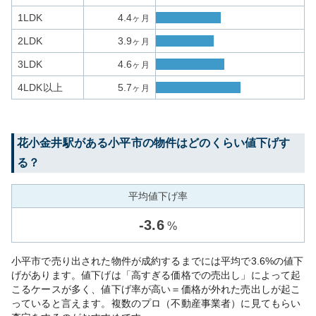
1LDK
4.4
ヶ月
2LDK
3.9
ヶ月
3LDK
4.6
ヶ月
4LDK以上
5.7
ヶ月
花小金井
駅がある
小平市
の物件はどのくらい値下げす
る？
平均値下げ率
-
3.6
%
小平市で売り出された物件が成約するまでには平均で3.6%の値下
げがあります。値下げは「高すぎる価格での売出し」によって起
こるケースが多く、値下げ率が高い＝価格が外れた売出しが起こ
っていると言えます。複数のプロ（不動産事業者）に見てもらい