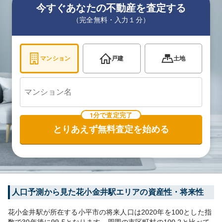
今すぐあなたの不動産を査定する
（完全無料・入力１分）
マンション
戸建
土地
1分で査定完了
とりあえず無料査定を始める
人口予測から見た
花小金井
駅エリアの資産性・将来性
花小金井
駅が所在する
小平市
の将来人口は
2020
年を100とした指