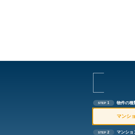
物件の種
1
STEP
マンシ
マンショ
2
STEP