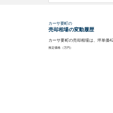
カーサ要町
の
売却相場の変動履歴
カーサ要町
の売却相場は、坪単価
4
推定価格（万円）