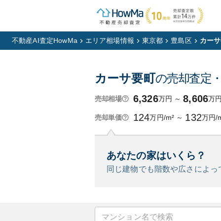
不動産AI査定HowMa
エリア相場情報
東京都
豊島区
カーサ
カーサ要町
の売却査定
6,326
8,606
万円
～
万
売却相場
124
132
万円/m²
～
万円/
売却単価
あなたの家はいくら？
同じ建物でも階数や広さによっ