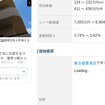
124
132
〜
万円/m²
売却単価
411
436
〜
万円/坪
7,285
8,904
リノベ後相場
万円
〜
3.74
%
5.62
%
表面利回り
〜
建物写真を寄稿する
建物概要
丁目に位置するマ
です。最寄り駅から
も便利です。周囲に
千早
東京都
豊島区
業施設が揃ってお
Loading...
地しています。
が特長です。築年数
にまとめています
期的なメンテナンス
好です。こうした良
、資産性は高いとい
過や日本の不動産市
住所
、今後の所有リスク