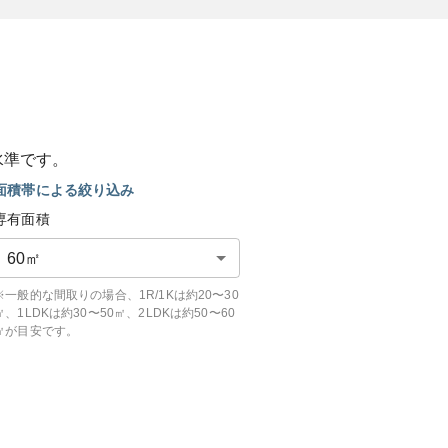
水準です。
面積帯による絞り込み
専有面積
60
㎡
※一般的な間取りの場合、1R/1Kは約20〜30
㎡、1LDKは約30〜50㎡、2LDKは約50〜60
㎡が目安です。