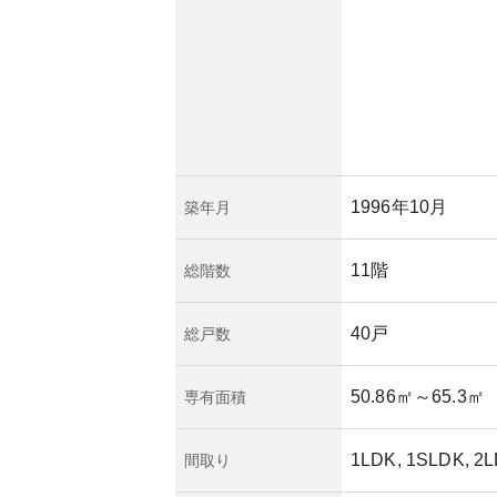
められます。
負担や、マンション
要です。購入や投資
プロフェッショナル
でしょう。
1996年10月
築年月
11階
総階数
40戸
総戸数
50.86㎡
～65.3㎡
専有面積
1LDK, 1SLDK, 2
間取り