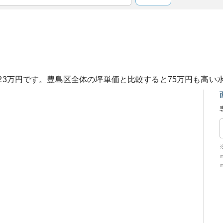
23
万円です。
豊島区
全体の坪単価と比較すると
75
万円も
高い