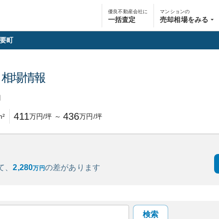
優良不動産会社に
マンションの
一括査定
売却相場をみる
要町
・相場情報
円
411
436
m²
万円/坪
～
万円/坪
て、
2,280
の
差があります
万円
検索