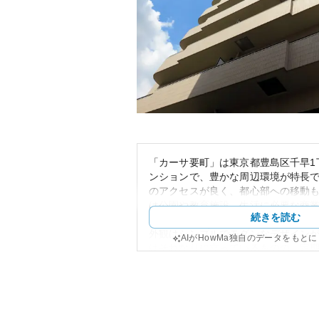
「カーサ要町」は東京都豊島区千早1
ンションで、豊かな周辺環境が特長
のアクセスが良く、都心部への移動
は公園や教育施設、生活に必要な商
続きを読む
り、非常に暮らしやすいエリアに立
外観はシンプルでモダンなデザイン
AIがHowMa独自のデータをもと
はそれなりに立っているものの、定
が行われているため、管理状態も良
好な管理体制や立地条件から見ても
えるでしょう。しかし、築年数の経
場の相場動向を考慮する必要があり