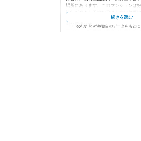
場所にあります。このマンションは
は住宅地として静かで落ち着いた環
続きを読む
す。商業施設や学校、医療機関も近
利な環境です。
AIがHowMa独自のデータをもと
マンションの外観はモダンなデザイ
数に関わらず、その佇まいに時代を
持っています。また、共用部分の手
り、良好な管理状況が維持されてい
資産性に関しては、都内の需要の高
るため、資産価値は比較的高めです
ラや商業開発の進展も追い風となり
に上昇する可能性があります。それ
としては自然災害や市場の変動が挙
ンシティ東の丘N棟」が所在する板橋
リスクは比較的低い地域です。この
ションは安定した資産として所有さ
ます。