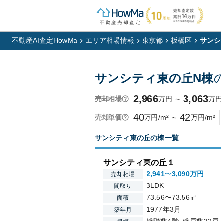
不動産AI査定HowMa
エリア相場情報
東京都
板橋区
サンシ
サンシティ東の丘N棟
2,966
3,063
万円
～
万
売却相場
40
42
万円/m²
～
万円/m²
売却単価
サンシティ東の丘
の棟一覧
サンシティ東の丘１
2,941
〜
3,090
万円
売却相場
3LDK
間取り
73.56〜73.56㎡
面積
1977年3月
築年月