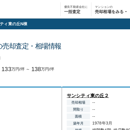
優良不動産会社に
マンションの
一括査定
売却相場をみる
ティ東の丘N棟
の売却査定・相場情報
円
133
138
万円/坪
～
万円/坪
サンシティ東の丘２
--
売却相場
--
間取り
--
面積
1978年3月
築年月