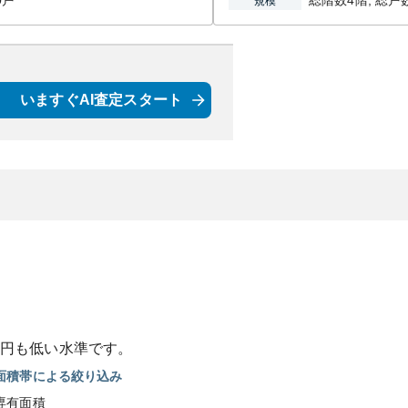
0戸
総階数4階, 総戸
規模
いますぐAI査定スタート
円も
低い
水準です。
面積帯による絞り込み
専有面積