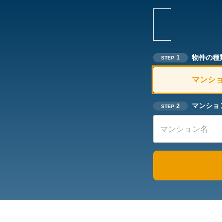
物件の種
1
STEP
マンシ
マンショ
2
STEP