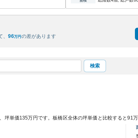
総階数4階, 総戸数8
規模
て、
96
の
差があります
万円
検索
、坪単価
135
万円です。
板橋区
全体の坪単価と比較すると
91
万