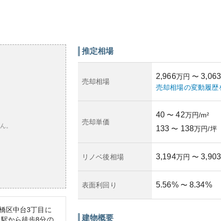
推定相場
2,966
3,063
万円
〜
売却相場
売却相場の変動履歴
40
42
〜
万円/m²
売却単価
ん。
133
138
〜
万円/坪
3,194
3,903
リノベ後相場
万円
〜
5.56
%
8.34
%
表面利回り
〜
橋区中台3丁目に
建物概要
駅から徒歩8分の