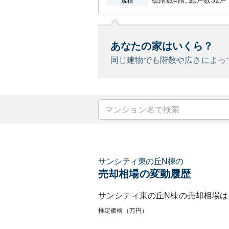
総階数4階, 総戸数32戸
規模
あなたの家はいくら？
同じ建物でも階数や広さによっ
サンシティ東の丘N棟
の
売却相場の変動履歴
サンシティ東の丘N棟
の売却相場は
推定価格（万円）