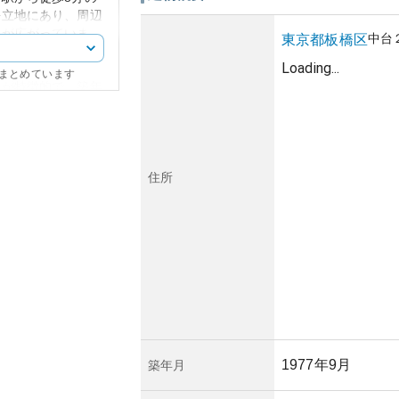
好立地にあり、周辺
境が広がっていま
中台
東京都
板橋区
くにあり、生活に便
Loading...
にまとめています
ンが特徴的で、築年
感じさせない印象を
入れが行き届いてお
ます。
い場所に位置してい
。周辺の公共インフ
住所
、資産価値が将来的
に対し、所有リスク
げられますが、「サ
区は、大きな災害
ことから、このマン
れることが期待され
1977年9月
築年月