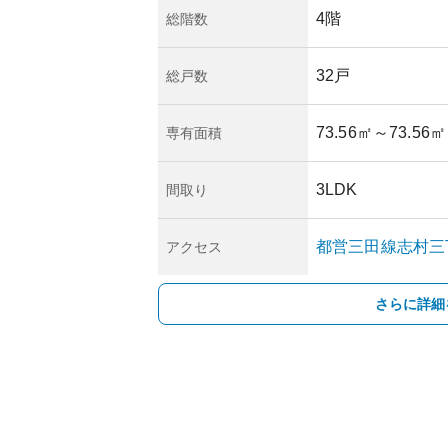
4階
総階数
32戸
総戸数
73.56㎡
～73.56㎡
専有面積
3LDK
間取り
都営三田線
志村三
アクセス
さらに詳細