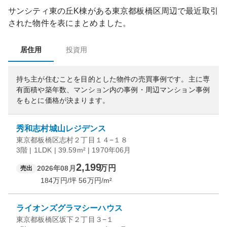
サンシティ東の丘K棟
がある
東京都
板橋区
周辺で最近取引
された物件を表にまとめました。
居住用
投資用
持ち主が住むことを目的とした物件の売買事例です。
主に専
有面積や築年数、マンション内の事例・周辺マンション事例
をもとに価格が決まります。
秀和志村城山レジデンス
東京都板橋区志村２丁目１４−１８
3階 | 1LDK | 39.59m² | 1970年06月
2,199
万円
2026年08月
売出
184
万円/坪
56
万円/m²
ライオンズグラマシーハウス
東京都板橋区坂下２丁目３−１