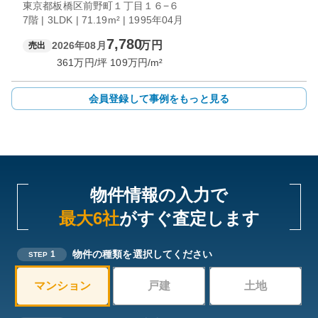
東京都板橋区前野町１丁目１６−６
7階 | 3LDK | 71.19m² | 1995年04月
7,780
万円
2026年08月
売出
361
万円/坪
109
万円/m²
会員登録して事例をもっと見る
物件情報の入力で
最大6社
がすぐ査定します
物件の種類を選択してください
1
STEP
マンション
戸建
土地