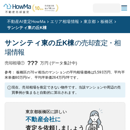
不動産AI査定HowMa
エリア相場情報
東京都
板橋区
サンシティ東の丘K棟
サンシティ東の丘K棟
の売却査定・相
場情報
???
万円 (データ集計中)
売却相場
参考： 板橋区の70㎡相当のマンションの平均相場価格は5,593万円、平均平
米単価80万円/㎡、平均坪単価264万円/坪です。
現在、売却相場を推定できない物件です。当該マンションや周辺の売
買事例が集まると自動的に算出されます。
東京都板橋区
に詳しい
不動産会社に
査定を依頼しましょう