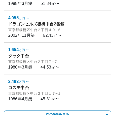
1988年3月
築
51.84㎡〜
4,055
万円
〜
ドラゴンヒルズ板橋中台2番館
東京都板橋区中台２丁目４０−６
2002年11月
築
62.43㎡〜
1,654
万円
〜
タック中台
東京都板橋区中台２丁目７−７
1980年3月
築
44.53㎡〜
2,463
万円
〜
コスモ中台
東京都板橋区中台２丁目１７−１
1986年4月
築
45.31㎡〜
次の5件を見る