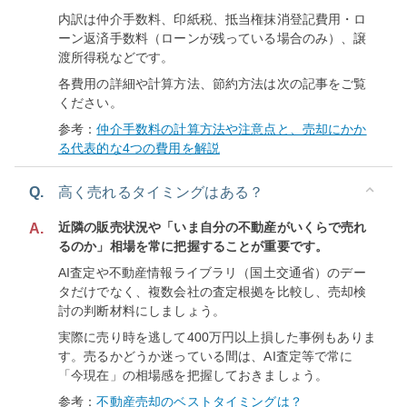
内訳は仲介手数料、印紙税、抵当権抹消登記費用・ロ
ーン返済手数料（ローンが残っている場合のみ）、譲
渡所得税などです。
各費用の詳細や計算方法、節約方法は次の記事をご覧
ください。
参考：
仲介手数料の計算方法や注意点と、売却にかか
る代表的な4つの費用を解説
Q.
高く売れるタイミングはある？
近隣の販売状況や「いま自分の不動産がいくらで売れ
A.
るのか」相場を常に把握することが重要です。
AI査定や不動産情報ライブラリ（国土交通省）のデー
タだけでなく、複数会社の査定根拠を比較し、売却検
討の判断材料にしましょう。
実際に売り時を逃して400万円以上損した事例もありま
す。売るかどうか迷っている間は、AI査定等で常に
「今現在」の相場感を把握しておきましょう。
参考：
不動産売却のベストタイミングは？