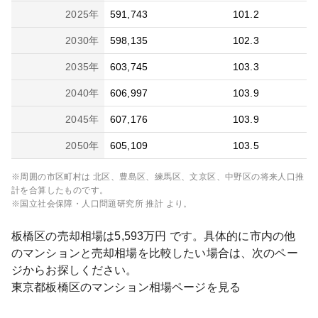
2025
年
591,743
101.2
2030
年
598,135
102.3
2035
年
603,745
103.3
2040
年
606,997
103.9
2045
年
607,176
103.9
2050
年
605,109
103.5
※周囲の市区町村は
北区、豊島区、練馬区、文京区、中野区
の将来人口推
計を合算したものです。
※国立社会保障・人口問題研究所 推計 より。
板橋区
の売却相場は
5,593
万円 です。具体的に市内の他
のマンションと売却相場を比較したい場合は、次のペー
ジからお探しください。
東京都
板橋区
のマンション相場ページを見る