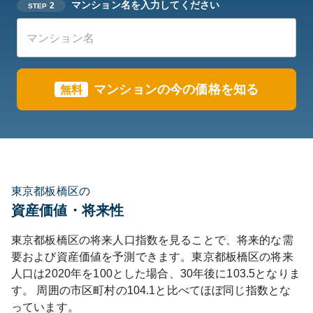
マンション名を入力してください
2
STEP
マンションの今の価格を知る
無料
東京都板橋区の
資産価値・将来性
東京都
板橋区
の将来人口指数を見ることで、将来的な需
要および資産価値を予測できます。
東京都
板橋区
の将来
人口は
2020
年を100とした場合、30年後に
103.5
となりま
す。
周囲の市区町村の
104.1
と比べて
ほぼ同じ
指数とな
っています。