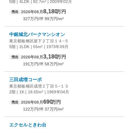
5階 | 4LDK | 82.7m² | 2009年02月
8,180
万円
2026年08月
売出
327
万円/坪
99
万円/m²
中銀城北パークマンシオン
東京都板橋区坂下２丁目１４−５
5階 | 2LDK | 55m² | 1973年09月
3,180
万円
2026年08月
売出
191
万円/坪
58
万円/m²
三田成増コーポ
東京都板橋区成増２丁目５−１３
2階 | 1K | 18.65m² | 1969年04月
690
万円
2026年08月
売出
122
万円/坪
37
万円/m²
エクセルときわ台