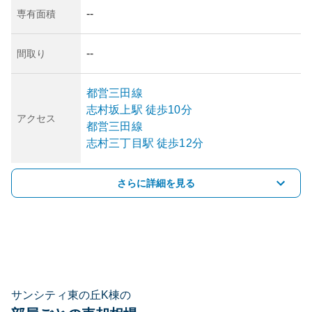
--
専有面積
--
間取り
都営三田線
志村坂上
駅
徒歩10分
アクセス
都営三田線
志村三丁目
駅
徒歩12分
さらに詳細を見る
サンシティ東の丘K棟の