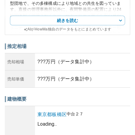
型団地で、その多棟構成により地域との共生を図っていま
す。直接の管理事務所以外に、夜間警備員の配置により24
時間体制で管理されており、セキュリティ面でも安心感が
続きを読む
あります。このコミュニティは総戸数1872戸のビッグコミ
ュニティマンション群の一部で、その規模から地元の一部
AIがHowMa独自のデータをもとにまとめています
として生活利便性が高められています。周辺には商業施設
も多く、日常生活に不可欠な買い物施設や公共施設へのア
クセスも良好です。
推定相場
また、「サンシティ東の丘K棟」は耐震構造や防音対策な
ど、ある程度信頼性のある仕様となっており、資産価値の
???万円（データ集計中）
売却相場
観点からも広く支持されています。所有リスクについて
は、大規模修繕の際に住民間での合意形成が求められると
いった共同体としての要素を持ちます。ただ、大規模コミ
???万円（データ集計中）
売却単価
ュニティのため、全体が万一の災害や環境変動に対するレ
ジリエンスを保持しているというメリットがあり、資産保
有者にとってリスク管理は重要ながら十分なサポートを期
建物概要
待できます。
中台
２７
東京都
板橋区
Loading...