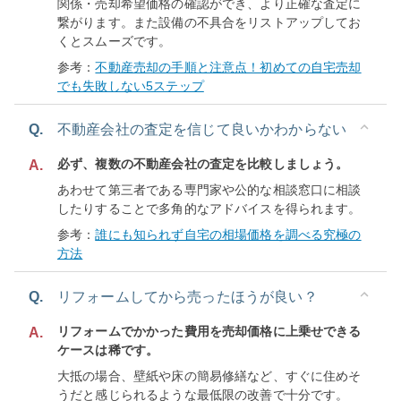
関係・売却希望価格の確認ができ、より正確な査定に
繋がります。また設備の不具合をリストアップしてお
くとスムーズです。
参考：
不動産売却の手順と注意点！初めての自宅売却
でも失敗しない5ステップ
Q.
不動産会社の査定を信じて良いかわからない
必ず、複数の不動産会社の査定を比較しましょう。
A.
あわせて第三者である専門家や公的な相談窓口に相談
したりすることで多角的なアドバイスを得られます。
参考：
誰にも知られず自宅の相場価格を調べる究極の
方法
Q.
リフォームしてから売ったほうが良い？
リフォームでかかった費用を売却価格に上乗せできる
A.
ケースは稀です。
大抵の場合、壁紙や床の簡易修繕など、すぐに住めそ
うだと感じられるような最低限の改善で十分です。