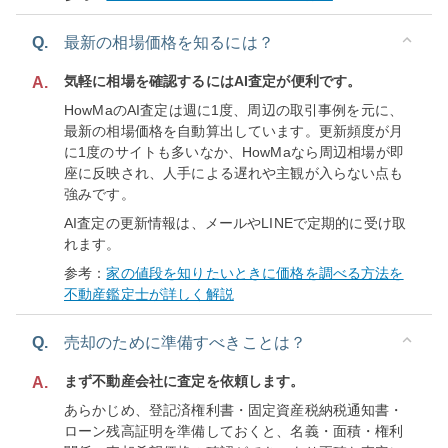
Q.
最新の相場価格を知るには？
気軽に相場を確認するにはAI査定が便利です。
A.
HowMaのAI査定は週に1度、周辺の取引事例を元に、
最新の相場価格を自動算出しています。更新頻度が月
に1度のサイトも多いなか、HowMaなら周辺相場が即
座に反映され、人手による遅れや主観が入らない点も
強みです。
AI査定の更新情報は、メールやLINEで定期的に受け取
れます。
参考：
家の値段を知りたいときに価格を調べる方法を
不動産鑑定士が詳しく解説
Q.
売却のために準備すべきことは？
まず不動産会社に査定を依頼します。
A.
あらかじめ、登記済権利書・固定資産税納税通知書・
ローン残高証明を準備しておくと、名義・面積・権利