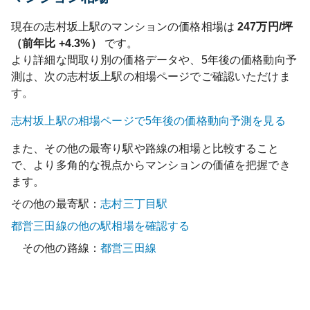
現在の
志村坂上
駅のマンションの価格相場は
247
万円/坪
（前年比
+4.3%
）
です。
より詳細な間取り別の価格データや、5年後の価格動向予
測は、次の
志村坂上
駅の相場ページでご確認いただけま
す。
志村坂上
駅の相場ページで5年後の価格動向予測を見る
また、その他の最寄り駅や路線の相場と比較すること
で、より多角的な視点からマンションの価値を把握でき
ます。
その他の最寄駅：
志村三丁目
駅
都営三田線
の他の駅相場を確認する
その他の路線：
都営三田線