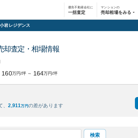
優良不動産会社に
マンションの
一括査定
売却相場をみる
小岩レジデンス
売却査定・相場情報
円
160
164
万円/坪
～
万円/坪
て、
2,911
の
差があります
万円
検索