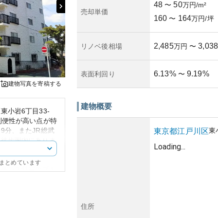
48
50
〜
万円/m²
売却単価
160
164
〜
万円/坪
2,485
3,038
リノベ後相場
万円
〜
6.13
%
9.19
%
表面利回り
〜
建物写真を寄稿する
建物概要
小岩6丁目33-
利便性が高い点が特
9分、またJR総武
東
東京都
江戸川区
も徒歩圏内にありま
Loading...
通勤や通学において
にまとめています
ジデンス特有のブル
れており、地域に溶
です。このデザイン
させず、独特の味わ
住所