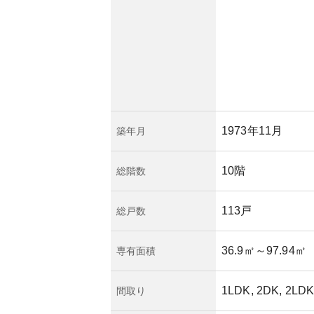
スの良さに加え、江
リアに位置している
しかし、築年数には
修繕費が高額になる
があるかもしれませ
すべき点が存在しま
況によっては維持管
と、また古くからの
に時間がかかること
1973年11月
築年月
理解した上で検討す
10階
総階数
113戸
総戸数
36.9㎡
～97.94㎡
専有面積
1LDK, 2DK, 2LDK
間取り