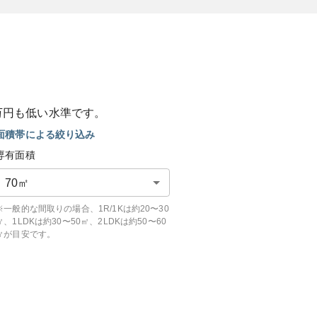
万円も
低い
水準です。
面積帯による絞り込み
専有面積
70
㎡
※一般的な間取りの場合、1R/1Kは約20〜30
㎡、1LDKは約30〜50㎡、2LDKは約50〜60
㎡が目安です。