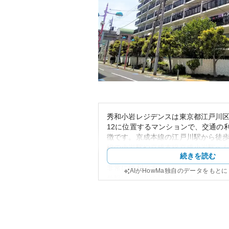
秀和小岩レジデンスは東京都江戸川区東
12に位置するマンションで、交通の
徴です。京成本線の江戸川駅から徒歩
線の小岩駅や京成本線京成小岩駅へ
続きを読む
す。このようなアクセスの良さは、
非常に便利です。
AIがHowMa独自のデータをもと
外観は、昭和の時代より続く秀和レ
ーとホワイトのカラーリングが施さ
け込むクラシックなデザインが特徴
は、一定の時間を経ても古さを感じ
いを持っています。