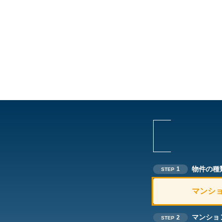
物件の種
1
STEP
マンシ
マンショ
2
STEP