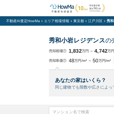
不動産AI査定HowMa
エリア相場情報
東京都
江戸川区
秀和
秀和小岩レジデンス
の
1,832
4,742
万円
～
万
売却相場
48
50
万円/m²
～
万円/m²
売却単価
あなたの家はいくら？
同じ建物でも階数や広さによっ