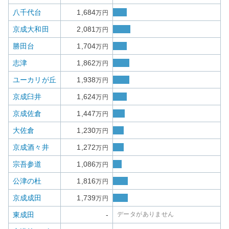
八千代台
1,684
万円
京成大和田
2,081
万円
勝田台
1,704
万円
志津
1,862
万円
ユーカリが丘
1,938
万円
京成臼井
1,624
万円
京成佐倉
1,447
万円
大佐倉
1,230
万円
京成酒々井
1,272
万円
宗吾参道
1,086
万円
公津の杜
1,816
万円
京成成田
1,739
万円
東成田
-
データがありません