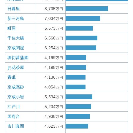
日暮里
8,735
万円
新三河島
7,034
万円
町屋
5,573
万円
千住大橋
6,560
万円
京成関屋
6,254
万円
堀切菖蒲園
4,199
万円
お花茶屋
4,198
万円
青砥
4,136
万円
京成高砂
4,054
万円
京成小岩
5,534
万円
江戸川
5,234
万円
国府台
4,938
万円
市川真間
4,623
万円