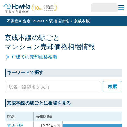
不動産AI査定HowMa
駅相場情報
京成本線
京成本線
の駅ごと
マンション
売却価格相場情報
戸建て
の売却価格相場
キーワードで探す
検索
京成本線
の駅ごとに相場を見る
駅名
売却相場
京成上野
12,794
万円