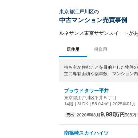
東京都江戸川区の
中古マンション売買事例
ルネサンス東京サザンスイート
が
居住用
投資用
持ち主が住むことを目的とした物件
主に専有面積や築年数、マンション
プラウドタワー平井
東京都江戸川区平井５丁目
14階 | 3LDK | 58.04m² | 2025年01月
9,980
万円
2026年08月
568
万
売出
南篠崎スカイハイツ