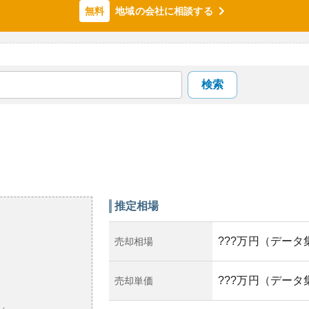
地域の会社に相談する
無料
検索
推定相場
???万円（データ
売却相場
???万円（データ
売却単価