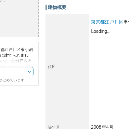
ん。
建物概要
東
東京都
江戸川区
Loading...
京都江戸川区東小岩
月に建てられまし
てで、全31戸を有
住所
一種住居地域と近隣
活サービスへのアク
園やショッピングセ
にまとめています
境が魅力です。
え、都市型マンショ
が採用されていま
年とやや経過してい
構造が維持されてい
持または増加させる
にも適しています。
するため、騒音や地
2008年4月
築年月