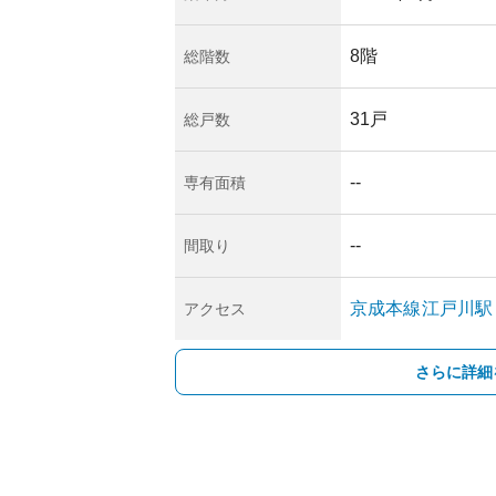
慮が必要かもしれま
情報が得られません
いることは決定要因
8階
総階数
の生活を楽しみなが
方に適したマンショ
31戸
総戸数
--
専有面積
--
間取り
京成本線
江戸川
駅
アクセス
さらに詳細