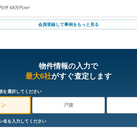
円/坪
69
万円/m²
会員登録して事例をもっと見る
物件情報の入力で
最大6社
がすぐ査定します
類を選択してください
ョン
戸建
ン名を入力してください