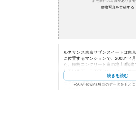
まだ物件の写真がありませ
建物写真を寄稿する
ルネサンス東京サザンスイートは東
に位置するマンションで、2008年4
た。鉄筋コンクリート造の地上8階建
しています。このマンションは、第
続きを読む
商業地域に立地しており、多様な生
セスが便利です。また、周辺には公
AIがHowMa独自のデータをもと
ンターがあり、生活利便性が高い環
外観はモダンで洗練された印象を与
ンらしいスタイリッシュなデザイン
す。資産性については、築年数が17
ますが、立地の良さとしっかりした
ます。不動産市場において価値を保
可能性があり、自住や投資のどちら
ただし、近隣に商業施設が多く存在