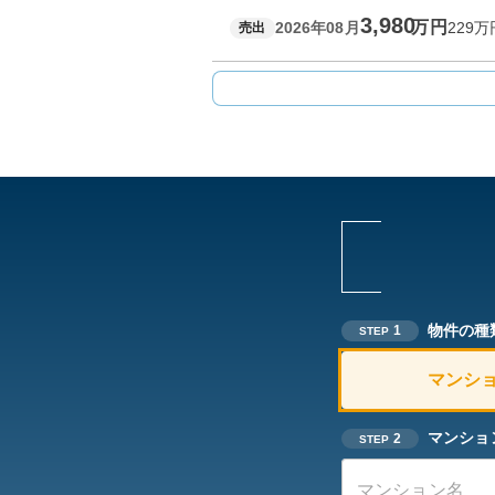
3,980
万円
2026年08月
229
万
売出
物件の種
1
STEP
マンシ
マンショ
2
STEP