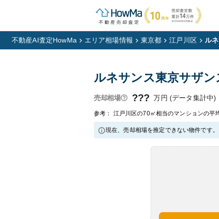
不動産AI査定HowMa
エリア相場情報
東京都
江戸川区
ルネ
ルネサンス東京サザン
???
万円 (データ集計中)
売却相場
参考： 江戸川区の70㎡相当のマンションの平均
現在、売却相場を推定できない物件です。