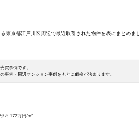
ある
東京都
江戸川区
周辺で最近取引された物件を表にまとめま
の売買事例です。
内の事例・周辺マンション事例をもとに価格が決まります。
円/坪
172
万円/m²