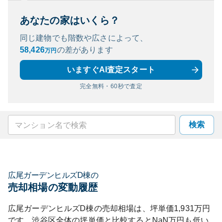
あなたの家はいくら？
同じ建物でも階数や広さによって、
58,426
の
差があります
万円
いますぐAI査定スタート
完全無料・60秒で査定
検索
広尾ガーデンヒルズD棟
の
売却相場の変動履歴
広尾ガーデンヒルズD棟
の売却相場は、坪単価
1,931
万円
です。
渋谷区
全体の坪単価と比較すると
NaN
万円も
低い