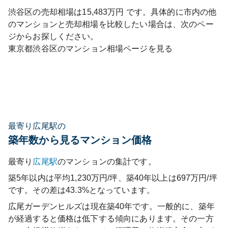
渋谷区
の売却相場は
15,483
万円 です。具体的に市内の他
のマンションと売却相場を比較したい場合は、次のペー
ジからお探しください。
東京都
渋谷区
のマンション相場ページを見る
最寄り広尾駅の
築年数から見るマンション価格
最寄り
広尾
駅
のマンションの集計です。
築5年以内は平均1,230万円/坪、築40年以上は697万円/坪
です。その差は43.3%となっています。
広尾ガーデンヒルズ
は現在築
40
年です。一般的に、築年
が経過すると価格は低下する傾向にあります。その一方