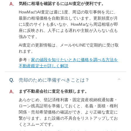
気軽に相場を確認するにはAI査定が便利です。
A.
HowMaのAI査定は週に1度、周辺の取引事例を元に、
最新の相場価格を自動算出しています。更新頻度が月
に1度のサイトも多いなか、HowMaなら周辺相場が即
座に反映され、人手による遅れや主観が入らない点も
強みです。
AI査定の更新情報は、メールやLINEで定期的に受け取
れます。
参考：
家の値段を知りたいときに価格を調べる方法を
不動産鑑定士が詳しく解説
Q.
売却のために準備すべきことは？
まず不動産会社に査定を依頼します。
A.
あらかじめ、登記済権利書・固定資産税納税通知書・
ローン残高証明を準備しておくと、名義・面積・権利
関係・売却希望価格の確認ができ、より正確な査定に
繋がります。また設備の不具合をリストアップしてお
くとスムーズです。