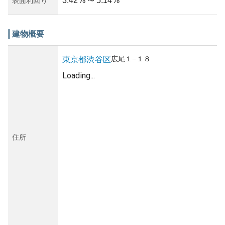
3.42
%
5.14
%
表面利回り
〜
建物概要
広尾
１−１８
東京都
渋谷区
Loading...
住所