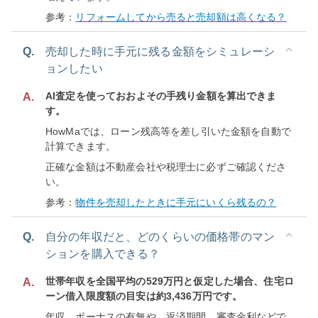
参考：
リフォームしてから売ると売却額は高くなる？
Q.
売却した時に手元に残る金額をシミュレーシ
ョンしたい
AI査定を使っておおよその手残り金額を算出できま
A.
す。
HowMaでは、ローン残高等を差し引いた金額を自動で
計算できます。
正確な金額は不動産会社や税理士に必ずご確認くださ
い。
参考：
物件を売却したときに手元にいくら残るの？
Q.
自分の年収だと、どのくらいの価格帯のマン
ションを購入できる？
世帯年収を全国平均の529万円と仮定した場合、住宅ロ
A.
ーン借入限度額の目安は約3,436万円です。
年収、ボーナスの有無や、返済期間、審査金利などで