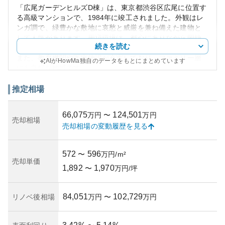
「広尾ガーデンヒルズD棟」は、東京都渋谷区広尾に位置す
る高級マンションで、1984年に竣工されました。外観はレ
ンガ調で、緑豊かな敷地に哀愁と威厳を兼ね備えた建物と
して人気があります。周辺環境は、都心にありながら閑静
続きを読む
で、広尾公園や広尾プラザなどの施設が近隣にあります。
また、教育機関や医療施設が充実しており、ファミリー層
AIがHowMa独自のデータをもとにまとめています
にも良好な地域です。
資産性については、一等地でのマンションであり、その希
少性から高値が維持されています。ただし、一方で築年数
推定相場
が1984年と古いため、耐震性や設備の老朽化リスクがあり
ます。管理状況は良好で、定期的なメンテナンスが行われ
66,075
124,501
万円
〜
万円
ており、所有者への負担は比較的少ないと言えるでしょ
売却相場
売却相場の変動履歴を見る
う。
所有リスクとしては、周辺の土地価格に影響を受ける可能
性がありますが、知名度や高級感により一定の資産価値が
572
596
〜
万円/m²
保証されると考えられます。賃貸需要も高く、投資対象と
売却単価
1,892
1,970
しての魅力も持ち合わせています。
〜
万円/坪
84,051
102,729
リノベ後相場
万円
〜
万円