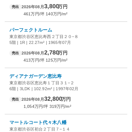
3,800
万円
2026年08月
売出
461
万円/坪
140
万円/m²
パーフェクトルーム
東京都渋谷区恵比寿西２丁目２０−８
5階 | 1R | 22.27m² | 1965年07月
2,780
万円
2026年08月
売出
413
万円/坪
125
万円/m²
ディアナガーデン恵比寿
東京都渋谷区恵比寿１丁目３１−２
6階 | 3LDK | 102.92m² | 1997年02月
32,800
万円
2026年08月
売出
1,054
万円/坪
319
万円/m²
マートルコート代々木八幡
東京都渋谷区初台２丁目７−１４