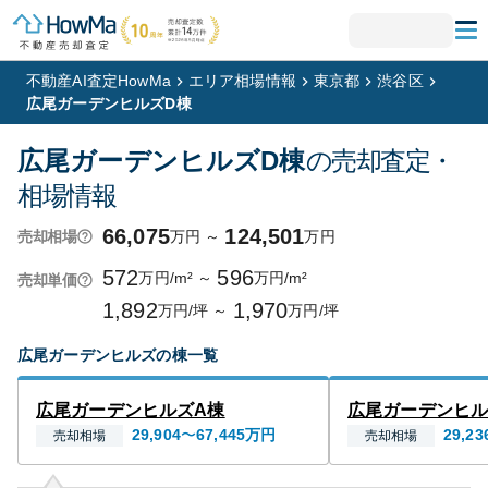
不動産AI査定HowMa
エリア相場情報
東京都
渋谷区
広尾ガーデンヒルズD棟
広尾ガーデンヒルズD棟
の売却査定・
相場情報
66,075
124,501
万円
～
万円
売却相場
572
596
万円/m²
～
万円/m²
売却単価
1,892
1,970
万円/坪
～
万円/坪
広尾ガーデンヒルズ
の棟一覧
広尾ガーデンヒルズA棟
広尾ガーデンヒル
29,904
〜
67,445
万円
29,23
売却相場
売却相場