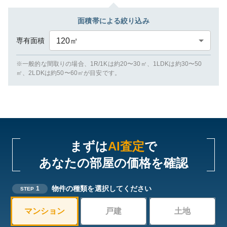
面積帯による絞り込み
専有面積
120
㎡
※一般的な間取りの場合、1R/1Kは約20〜30㎡、1LDKは約30〜50
㎡、2LDKは約50〜60㎡が目安です。
まずは
AI査定
で
あなたの部屋の価格を確認
物件の種類を選択してください
1
STEP
マンション
戸建
土地