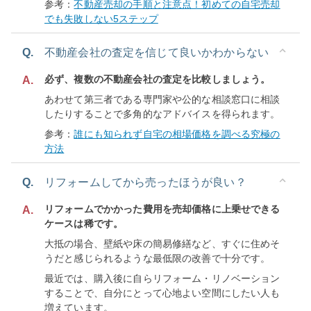
参考：
不動産売却の手順と注意点！初めての自宅売却
でも失敗しない5ステップ
Q.
不動産会社の査定を信じて良いかわからない
必ず、複数の不動産会社の査定を比較しましょう。
A.
あわせて第三者である専門家や公的な相談窓口に相談
したりすることで多角的なアドバイスを得られます。
参考：
誰にも知られず自宅の相場価格を調べる究極の
方法
Q.
リフォームしてから売ったほうが良い？
リフォームでかかった費用を売却価格に上乗せできる
A.
ケースは稀です。
大抵の場合、壁紙や床の簡易修繕など、すぐに住めそ
うだと感じられるような最低限の改善で十分です。
最近では、購入後に自らリフォーム・リノベーション
することで、自分にとって心地よい空間にしたい人も
増えています。