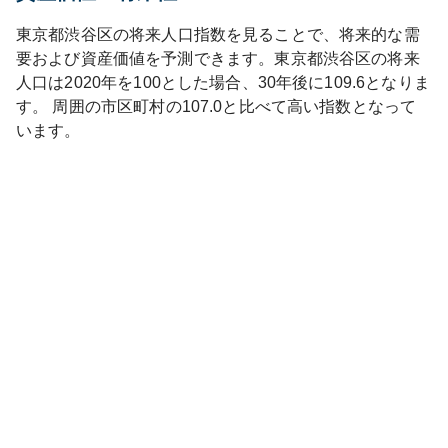
東京都
渋谷区
の将来人口指数を見ることで、将来的な需
要および資産価値を予測できます。
東京都
渋谷区
の将来
人口は
2020
年を100とした場合、30年後に
109.6
となりま
す。
周囲の市区町村の
107.0
と比べて
高い
指数となって
います。