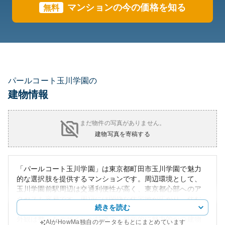
マンションの今の価格を知る
無料
パールコート玉川学園の
建物情報
まだ物件の写真がありません。
建物写真を寄稿する
「パールコート玉川学園」は東京都町田市玉川学園で魅力
的な選択肢を提供するマンションです。周辺環境として、
玉川学園前駅周辺は交通利便性が高く、東京都心部へのア
クセスも容易です。周辺には閑静な住宅地が広がり、住む
続きを読む
には落ち着いた環境が整備されています。
外観は整ったデザインが特徴で、視覚的に魅力的かつ建物
AIがHowMa独自のデータをもとにまとめています