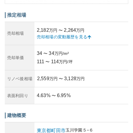
の価値を高める要素となっています。マンション全体にお
ける管理状況も良好で、住民に安心感をもたらします。
資産性に関しては、交通利便性や周辺環境の優良さによ
推定相場
り、安定した不動産価値の維持が期待できます。ただし、
中古物件であるため、新築に比べると資産価値の上昇は限
2,182
2,264
万円
〜
万円
定的です。
売却相場
売却相場の変動履歴を見る
所有リスクとしては、老朽化による修繕費や管理費の増大
が考えられますが、この物件は管理状況が良好なため、リ
スクは低減されています。しかし、将来的な大規模修繕の
34
34
〜
万円/m²
可能性や近隣の開発計画などの外部要因も検討する必要が
売却単価
111
114
あります。
〜
万円/坪
2,559
3,128
リノベ後相場
万円
〜
万円
4.63
%
6.95
%
表面利回り
〜
建物概要
玉川学園
５−６
東京都
町田市