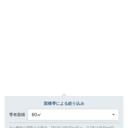
面積帯による絞り込み
専有面積
60
㎡
※一般的な間取りの場合、1R/1Kは約20〜30㎡、1LDKは約30〜50