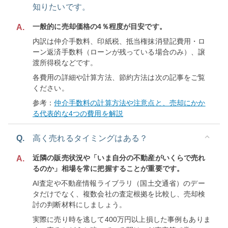
知りたいです。
一般的に売却価格の4％程度が目安です。
A.
内訳は仲介手数料、印紙税、抵当権抹消登記費用・ロ
ーン返済手数料（ローンが残っている場合のみ）、譲
渡所得税などです。
各費用の詳細や計算方法、節約方法は次の記事をご覧
ください。
参考：
仲介手数料の計算方法や注意点と、売却にかか
る代表的な4つの費用を解説
Q.
高く売れるタイミングはある？
近隣の販売状況や「いま自分の不動産がいくらで売れ
A.
るのか」相場を常に把握することが重要です。
AI査定や不動産情報ライブラリ（国土交通省）のデー
タだけでなく、複数会社の査定根拠を比較し、売却検
討の判断材料にしましょう。
実際に売り時を逃して400万円以上損した事例もありま