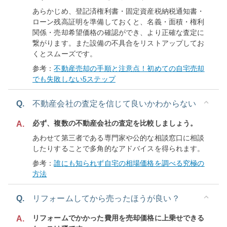
あらかじめ、登記済権利書・固定資産税納税通知書・
ローン残高証明を準備しておくと、名義・面積・権利
関係・売却希望価格の確認ができ、より正確な査定に
繋がります。また設備の不具合をリストアップしてお
くとスムーズです。
参考：
不動産売却の手順と注意点！初めての自宅売却
でも失敗しない5ステップ
Q.
不動産会社の査定を信じて良いかわからない
必ず、複数の不動産会社の査定を比較しましょう。
A.
あわせて第三者である専門家や公的な相談窓口に相談
したりすることで多角的なアドバイスを得られます。
参考：
誰にも知られず自宅の相場価格を調べる究極の
方法
Q.
リフォームしてから売ったほうが良い？
リフォームでかかった費用を売却価格に上乗せできる
A.