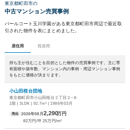
東京都町田市の
中古マンション売買事例
パールコート玉川学園
がある
東京都
町田市
周辺で最近取
引された物件を表にまとめました。
居住用
投資用
持ち主が住むことを目的とした物件の売買事例です。
主に専
有面積や築年数、マンション内の事例・周辺マンション事例
をもとに価格が決まります。
小山田桜台団地
東京都町田市小山田桜台２丁目２−８
1階 | 3LDK | 92.7m² | 1986年03月
2,290
万円
2026年08月
売出
82
万円/坪
25
万円/m²