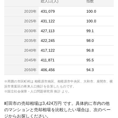
総人口(人)
指数
2020
年
431,079
100.0
2025
年
431,122
100.0
2030
年
427,113
99.1
2035
年
422,245
98.0
2040
年
417,122
96.8
2045
年
411,871
95.5
2050
年
406,456
94.3
※周囲の市区町村は
相模原市南区、相模原市中央区、大和市、座間市、横
浜市青葉区
の将来人口推計を合算したものです。
※国立社会保障・人口問題研究所 推計 より。
町田市
の売却相場は
3,424
万円 です。具体的に市内の他
のマンションと売却相場を比較したい場合は、次のペー
ジからお探しください。