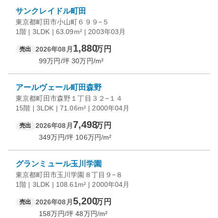
サンクレイドル町田
東京都町田市小山町６９９−５
1階 | 3LDK | 63.09m² | 2003年03月
1,880
万円
2026年08月
売出
99
万円/坪
30
万円/m²
アールヴェール町田森野
東京都町田市森野１丁目３２−１４
15階 | 3LDK | 71.06m² | 2000年04月
7,498
万円
2026年08月
売出
349
万円/坪
106
万円/m²
グランミュール玉川学園
東京都町田市玉川学園８丁目９−８
1階 | 3LDK | 108.61m² | 2000年04月
5,200
万円
2026年08月
売出
158
万円/坪
48
万円/m²