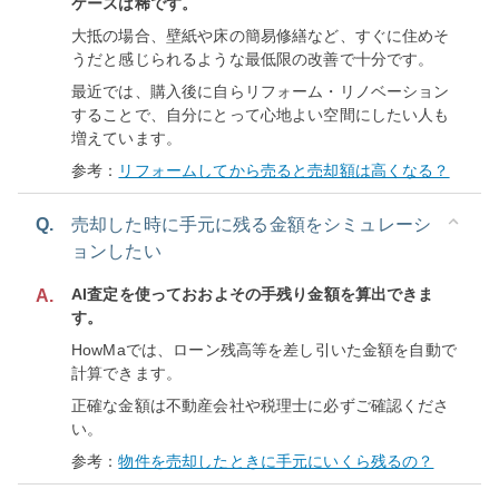
ケースは稀です。
大抵の場合、壁紙や床の簡易修繕など、すぐに住めそ
うだと感じられるような最低限の改善で十分です。
最近では、購入後に自らリフォーム・リノベーション
することで、自分にとって心地よい空間にしたい人も
増えています。
参考：
リフォームしてから売ると売却額は高くなる？
Q.
売却した時に手元に残る金額をシミュレーシ
ョンしたい
AI査定を使っておおよその手残り金額を算出できま
A.
す。
HowMaでは、ローン残高等を差し引いた金額を自動で
計算できます。
正確な金額は不動産会社や税理士に必ずご確認くださ
い。
参考：
物件を売却したときに手元にいくら残るの？