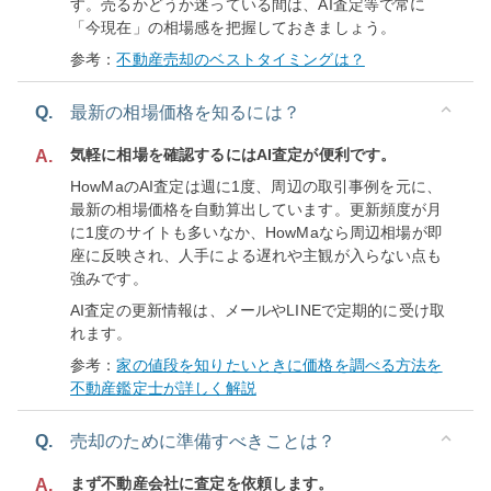
す。売るかどうか迷っている間は、AI査定等で常に
「今現在」の相場感を把握しておきましょう。
参考：
不動産売却のベストタイミングは？
Q.
最新の相場価格を知るには？
気軽に相場を確認するにはAI査定が便利です。
A.
HowMaのAI査定は週に1度、周辺の取引事例を元に、
最新の相場価格を自動算出しています。更新頻度が月
に1度のサイトも多いなか、HowMaなら周辺相場が即
座に反映され、人手による遅れや主観が入らない点も
強みです。
AI査定の更新情報は、メールやLINEで定期的に受け取
れます。
参考：
家の値段を知りたいときに価格を調べる方法を
不動産鑑定士が詳しく解説
Q.
売却のために準備すべきことは？
まず不動産会社に査定を依頼します。
A.