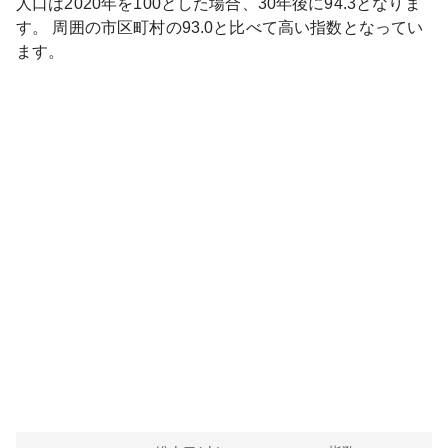
人口は
2020
年を100とした場合、30年後に
94.3
となりま
す。
周囲の市区町村の
93.0
と比べて
高い
指数となってい
ます。