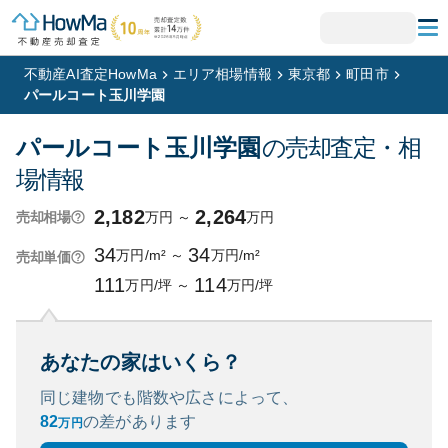
不動産AI査定HowMa
エリア相場情報
東京都
町田市
パールコート玉川学園
パールコート玉川学園
の売却査定・相
場情報
2,182
2,264
万円
～
万円
売却相場
34
34
万円/m²
～
万円/m²
売却単価
111
114
万円/坪
～
万円/坪
あなたの家はいくら？
同じ建物でも階数や広さによって、
82
の
差があります
万円