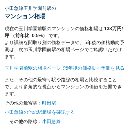
小田急線玉川学園前駅の
マンション相場
現在の
玉川学園前
駅のマンションの価格相場は
133
万円/
坪 （前年比
-0.5%
）
です。
より詳細な間取り別の価格データや、5年後の価格動向予
測は、次の
玉川学園前
駅の相場ページでご確認いただけ
ます。
玉川学園前
駅の相場ページで5年後の価格動向予測を見る
また、その他の最寄り駅や路線の相場と比較すること
で、より多角的な視点からマンションの価値を把握でき
ます。
その他の最寄駅：
町田
駅
小田急線
の他の駅相場を確認する
その他の路線：
小田急線