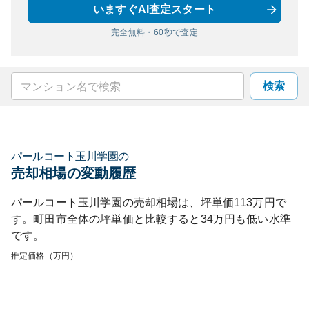
いますぐAI査定スタート
完全無料・60秒で査定
検索
パールコート玉川学園
の
売却相場の変動履歴
パールコート玉川学園
の売却相場は、坪単価
113
万円で
す。
町田市
全体の坪単価と比較すると
34
万円も
低い
水準
です。
推定価格（万円）