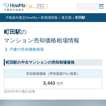
不動産AI査定HowMa
駅相場情報
東京都
町田駅
町田
駅
の
マンション
売却価格相場情報
戸建
の売却価格相場
町田
駅の中古マンションの売却相場価格
売却相場価格（専有面積70㎡換算）
3,443
万円
2026
年の集計結果