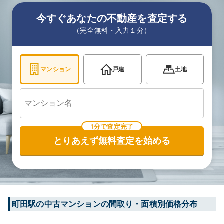
今すぐあなたの不動産を査定する
（完全無料・入力１分）
マンション
戸建
土地
1分で査定完了
とりあえず無料査定を始める
町田
駅の中古マンションの間取り・面積別価格分布