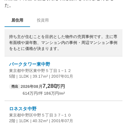
た。
居住用
投資用
持ち主が住むことを目的とした物件の売買事例です。
主に専
有面積や築年数、マンション内の事例・周辺マンション事例
をもとに価格が決まります。
パークタワー東中野
東京都中野区東中野５丁目１−１２
5階 | 1LDK | 39.17m² | 2007年01月
7,280
万円
2026年08月
売出
614
万円/坪
186
万円/m²
ロネスタ中野
東京都中野区中野５丁目３７−１０
2階 | 1LDK | 40.32m² | 2001年07月