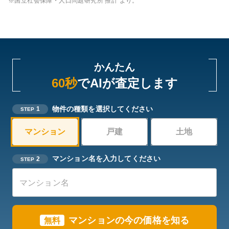
※国立社会保障・人口問題研究所 推計 より。
かんたん
60秒
でAIが査定します
物件の種類を選択してください
1
STEP
マンション
戸建
土地
マンション名を入力してください
2
STEP
マンション
の今の価格を知る
無料