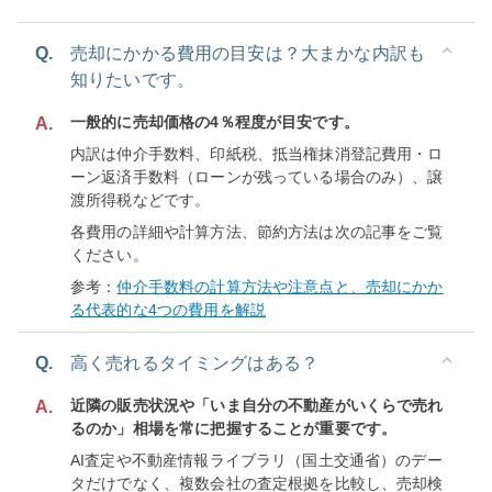
Q.
売却にかかる費用の目安は？大まかな内訳も
知りたいです。
一般的に売却価格の4％程度が目安です。
A.
内訳は仲介手数料、印紙税、抵当権抹消登記費用・ロ
ーン返済手数料（ローンが残っている場合のみ）、譲
渡所得税などです。
各費用の詳細や計算方法、節約方法は次の記事をご覧
ください。
参考：
仲介手数料の計算方法や注意点と、売却にかか
る代表的な4つの費用を解説
Q.
高く売れるタイミングはある？
近隣の販売状況や「いま自分の不動産がいくらで売れ
A.
るのか」相場を常に把握することが重要です。
AI査定や不動産情報ライブラリ（国土交通省）のデー
タだけでなく、複数会社の査定根拠を比較し、売却検