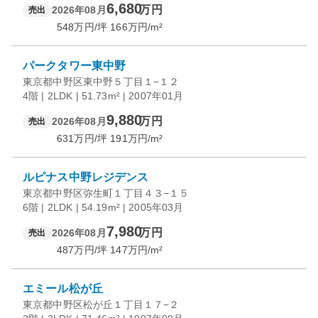
6,680
万円
2026年08月
売出
548
万円/坪
166
万円/m²
パークタワー東中野
東京都中野区東中野５丁目１−１２
4階 | 2LDK | 51.73m² | 2007年01月
9,880
万円
2026年08月
売出
631
万円/坪
191
万円/m²
ルピナス中野レジデンス
東京都中野区弥生町１丁目４３−１５
6階 | 2LDK | 54.19m² | 2005年03月
7,980
万円
2026年08月
売出
487
万円/坪
147
万円/m²
エミール松が丘
東京都中野区松が丘１丁目１７−２