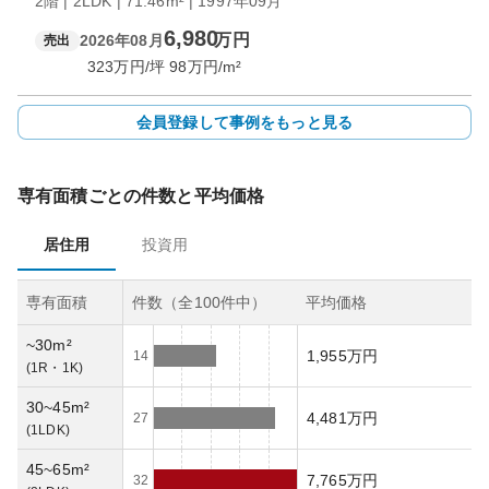
2階 | 2LDK | 71.46m² | 1997年09月
6,980
万円
2026年08月
売出
323
万円/坪
98
万円/m²
会員登録して事例をもっと見る
専有面積ごとの件数と平均価格
居住用
投資用
専有面積
件数（全
100
件中）
平均価格
~30m²
1,955万円
14
(
1R・1K
)
30~45m²
4,481万円
27
(
1LDK
)
45~65m²
7,765万円
32