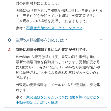
討の判断材料にしましょう。
実際に売り時を逃して400万円以上損した事例もありま
す。売るかどうか迷っている間は、AI査定等で常に
「今現在」の相場感を把握しておきましょう。
参考：
不動産売却のベストタイミングは？
Q.
最新の相場価格を知るには？
気軽に相場を確認するにはAI査定が便利です。
A.
HowMaのAI査定は週に1度、周辺の取引事例を元に、
最新の相場価格を自動算出しています。更新頻度が月
に1度のサイトも多いなか、HowMaなら周辺相場が即
座に反映され、人手による遅れや主観が入らない点も
強みです。
AI査定の更新情報は、メールやLINEで定期的に受け取
れます。
参考：
家の値段を知りたいときに価格を調べる方法を
不動産鑑定士が詳しく解説