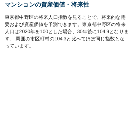
マンションの資産価値・将来性
東京都
中野区
の将来人口指数を見ることで、将来的な需
要および資産価値を予測できます。
東京都
中野区
の将来
人口は
2020
年を100とした場合、30年後に
104.9
となりま
す。
周囲の市区町村の
104.3
と比べて
ほぼ同じ
指数とな
っています。