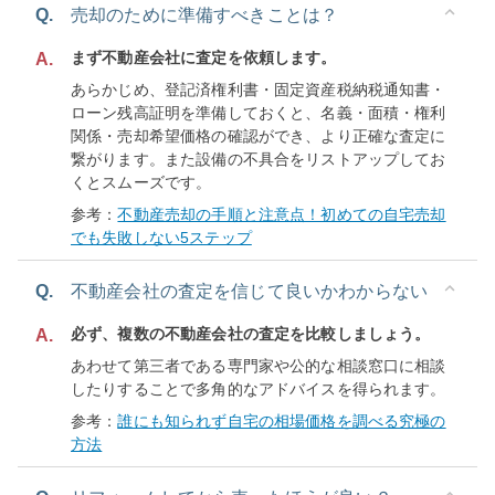
Q.
売却のために準備すべきことは？
まず不動産会社に査定を依頼します。
A.
あらかじめ、登記済権利書・固定資産税納税通知書・
ローン残高証明を準備しておくと、名義・面積・権利
関係・売却希望価格の確認ができ、より正確な査定に
繋がります。また設備の不具合をリストアップしてお
くとスムーズです。
参考：
不動産売却の手順と注意点！初めての自宅売却
でも失敗しない5ステップ
Q.
不動産会社の査定を信じて良いかわからない
必ず、複数の不動産会社の査定を比較しましょう。
A.
あわせて第三者である専門家や公的な相談窓口に相談
したりすることで多角的なアドバイスを得られます。
参考：
誰にも知られず自宅の相場価格を調べる究極の
方法