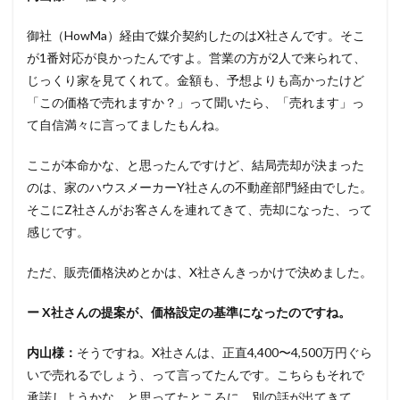
御社（HowMa）経由で媒介契約したのはX社さんです。そこ
が1番対応が良かったんですよ。営業の方が2人で来られて、
じっくり家を見てくれて。金額も、予想よりも高かったけど
「この価格で売れますか？」って聞いたら、「売れます」っ
て自信満々に言ってましたもんね。
ここが本命かな、と思ったんですけど、結局売却が決まった
のは、家のハウスメーカーY社さんの不動産部門経由でした。
そこにZ社さんがお客さんを連れてきて、売却になった、って
感じです。
ただ、販売価格決めとかは、X社さんきっかけで決めました。
ー X社さんの提案が、価格設定の基準になったのですね。
内山様：
そうですね。X社さんは、正直4,400〜4,500万円ぐら
いで売れるでしょう、って言ってたんです。こちらもそれで
承諾しようかな、と思ってたところに、別の話が出てきて。