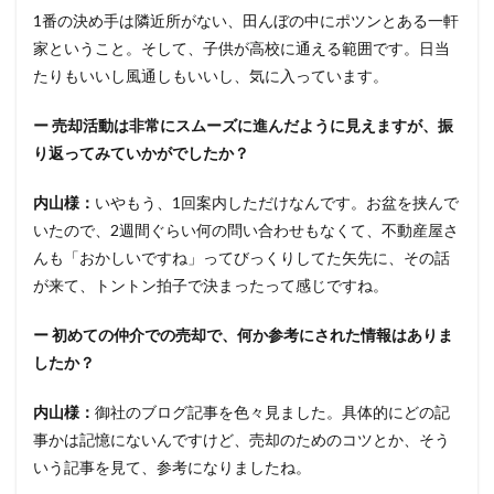
1番の決め手は隣近所がない、田んぼの中にポツンとある一軒
家ということ。そして、子供が高校に通える範囲です。日当
たりもいいし風通しもいいし、気に入っています。
ー 売却活動は非常にスムーズに進んだように見えますが、振
り返ってみていかがでしたか？
内山様：
いやもう、1回案内しただけなんです。お盆を挟んで
いたので、2週間ぐらい何の問い合わせもなくて、不動産屋さ
んも「おかしいですね」ってびっくりしてた矢先に、その話
が来て、トントン拍子で決まったって感じですね。
ー 初めての仲介での売却で、何か参考にされた情報はありま
したか？
内山様：
御社のブログ記事を色々見ました。具体的にどの記
事かは記憶にないんですけど、売却のためのコツとか、そう
いう記事を見て、参考になりましたね。