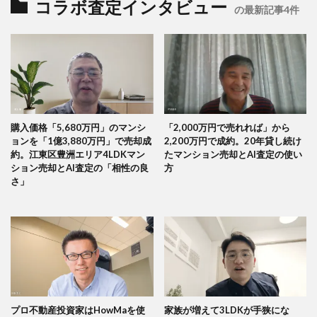
コラボ査定インタビュー
の最新記事4件
購入価格「5,680万円」のマンシ
「2,000万円で売れれば」から
ョンを「1億3,880万円」で売却成
2,200万円で成約。20年貸し続け
約。江東区豊洲エリア4LDKマン
たマンション売却とAI査定の使い
ション売却とAI査定の「相性の良
方
さ」
プロ不動産投資家はHowMaを使
家族が増えて3LDKが手狭にな