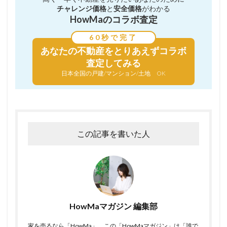
チャレンジ価格
と
安全価格
がわかる
HowMaのコラボ査定
60秒で完了
あなたの不動産を
とりあえずコラボ
査定してみる
日本全国の戸建/マンション/土地 OK
この記事を書いた人
HowMaマガジン 編集部
家を売るなら「HowMa」。この「HowMaマガジン」は「誰で