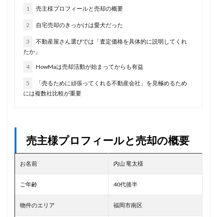
1
売主様プロフィールと売却の概要
2
自宅売却のきっかけは愛犬だった
3
不動産屋さん選びでは「査定価格を具体的に説明してくれ
たか」
4
HowMaは売却活動が始まってからも有益
5
「売るために頑張ってくれる不動産会社」を見極めるため
には複数社比較が重要
売主様プロフィールと売却の概要
お名前
内山 竜太様
ご年齢
40代後半
物件のエリア
福岡市南区