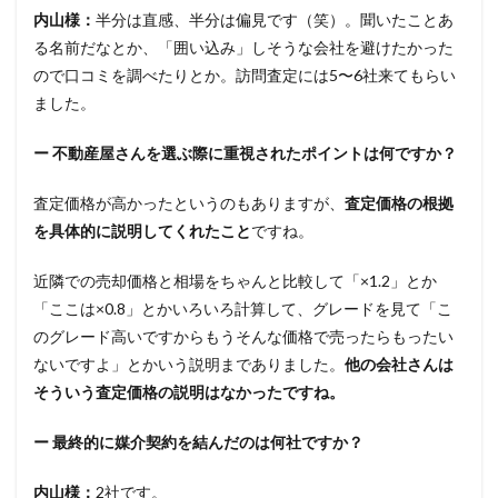
内山様：
半分は直感、半分は偏見です（笑）。聞いたことあ
る名前だなとか、「囲い込み」しそうな会社を避けたかった
ので口コミを調べたりとか。訪問査定には5〜6社来てもらい
ました。
ー 不動産屋さんを選ぶ際に重視されたポイントは何ですか？
査定価格が高かったというのもありますが、
査定価格の根拠
を具体的に説明してくれたこと
ですね。
近隣での売却価格と相場をちゃんと比較して「×1.2」とか
「ここは×0.8」とかいろいろ計算して、グレードを見て「こ
のグレード高いですからもうそんな価格で売ったらもったい
ないですよ」とかいう説明までありました。
他の会社さんは
そういう査定価格の説明はなかったですね。
ー 最終的に媒介契約を結んだのは何社ですか？
内山様：
2社です。