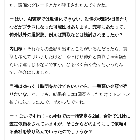
た。設備のグレードとかが評価されたんですかね。
ー はい、AI査定では数値化できない、設備の状態や日当たり
などがプラスになった可能性はあります。売却にあたって、
仲介以外の選択肢、例えば買取などは検討されましたか？
内山様：
それなりの金額を出すところがいるんだったら、買
取も考えてはいましたけど、やっぱり仲介と買取じゃ金額が
だいぶ違うじゃないですか。なるべく高く売りたかったん
で、仲介にしました。
当初はゆっくり時間をかけてもいいから、一番高い金額で売
りたいな
、と。でも、結果的には1回案内しただけでトントン
拍子に決まったんで、早かったですね。
ー すごいですね！HowMaでは一括査定を2回、合計で11社に
査定依頼をされていますが、そこからどのようにして依頼す
る会社を絞り込んでいったのでしょうか？