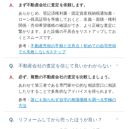
まず不動産会社に査定を依頼します。
A.
あらかじめ、登記済権利書・固定資産税納税通知書・
ローン残高証明を準備しておくと、名義・面積・権利
関係・売却希望価格の確認ができ、より正確な査定に
繋がります。また設備の不具合をリストアップしてお
くとスムーズです。
参考：
不動産売却の手順と注意点！初めての自宅売却
でも失敗しない5ステップ
Q.
不動産会社の査定を信じて良いかわからない
必ず、複数の不動産会社の査定を比較しましょう。
A.
あわせて第三者である専門家や公的な相談窓口に相談
したりすることで多角的なアドバイスを得られます。
参考：
誰にも知られず自宅の相場価格を調べる究極の
方法
Q.
リフォームしてから売ったほうが良い？