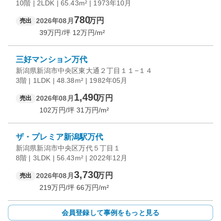
10階 | 2LDK | 65.43m² | 1973年10月
780
万円
2026年08月
売出
39
万円/坪
12
万円/m²
三好マンション万代
新潟県新潟市中央区東大通２丁目１１−１４
3階 | 1LDK | 48.38m² | 1982年05月
1,490
万円
2026年08月
売出
102
万円/坪
31
万円/m²
ザ・プレミア新潟駅万代
新潟県新潟市中央区万代５丁目１
8階 | 3LDK | 56.43m² | 2022年12月
3,730
万円
2026年08月
売出
219
万円/坪
66
万円/m²
会員登録して事例をもっと見る