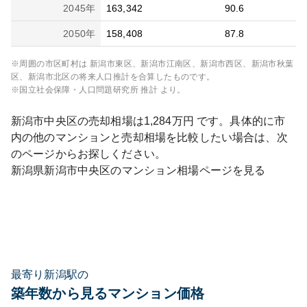
2045
年
163,342
90.6
2050
年
158,408
87.8
※周囲の市区町村は
新潟市東区、新潟市江南区、新潟市西区、新潟市秋葉
区、新潟市北区
の将来人口推計を合算したものです。
※国立社会保障・人口問題研究所 推計 より。
新潟市中央区
の売却相場は
1,284
万円 です。具体的に市
内の他のマンションと売却相場を比較したい場合は、次
のページからお探しください。
新潟県
新潟市中央区
のマンション相場ページを見る
最寄り新潟駅の
築年数から見るマンション価格