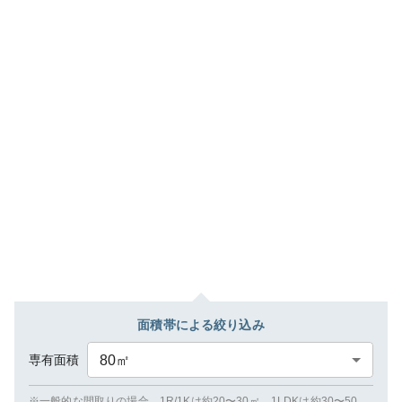
面積帯による絞り込み
専有面積
80
㎡
※一般的な間取りの場合、1R/1Kは約20〜30㎡、1LDKは約30〜50