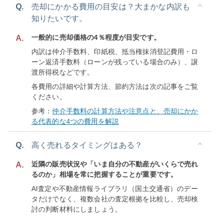
Q.
売却にかかる費用の目安は？大まかな内訳も
知りたいです。
一般的に売却価格の4％程度が目安です。
A.
内訳は仲介手数料、印紙税、抵当権抹消登記費用・ロ
ーン返済手数料（ローンが残っている場合のみ）、譲
渡所得税などです。
各費用の詳細や計算方法、節約方法は次の記事をご覧
ください。
参考：
仲介手数料の計算方法や注意点と、売却にかか
る代表的な4つの費用を解説
Q.
高く売れるタイミングはある？
近隣の販売状況や「いま自分の不動産がいくらで売れ
A.
るのか」相場を常に把握することが重要です。
AI査定や不動産情報ライブラリ（国土交通省）のデー
タだけでなく、複数会社の査定根拠を比較し、売却検
討の判断材料にしましょう。