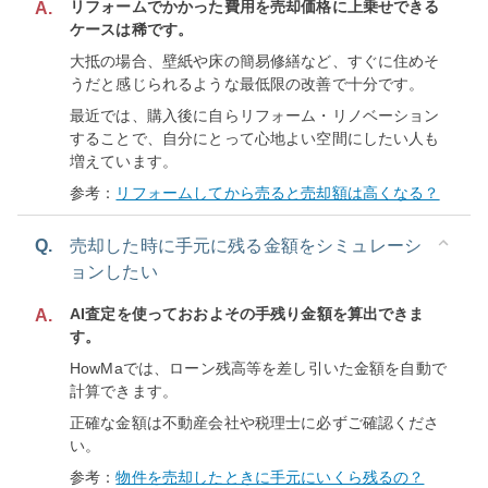
リフォームでかかった費用を売却価格に上乗せできる
A.
ケースは稀です。
大抵の場合、壁紙や床の簡易修繕など、すぐに住めそ
うだと感じられるような最低限の改善で十分です。
最近では、購入後に自らリフォーム・リノベーション
することで、自分にとって心地よい空間にしたい人も
増えています。
参考：
リフォームしてから売ると売却額は高くなる？
Q.
売却した時に手元に残る金額をシミュレーシ
ョンしたい
AI査定を使っておおよその手残り金額を算出できま
A.
す。
HowMaでは、ローン残高等を差し引いた金額を自動で
計算できます。
正確な金額は不動産会社や税理士に必ずご確認くださ
い。
参考：
物件を売却したときに手元にいくら残るの？