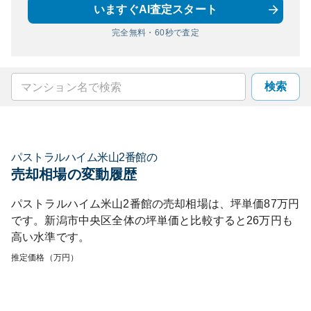
いますぐAI査定スタート
完全無料・60秒で査定
検索
パストラルハイム米山2番館
の
売却相場の変動履歴
パストラルハイム米山2番館
の売却相場は、坪単価
87
万円
です。
新潟市中央区
全体の坪単価と比較すると
26
万円も
高い
水準です。
推定価格（万円）