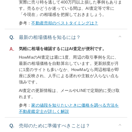
実際に売り時を逃して400万円以上損した事例もありま
す。売るかどうか迷っている間は、AI査定等で常に
「今現在」の相場感を把握しておきましょう。
参考：
不動産売却のベストタイミングは？
Q.
最新の相場価格を知るには？
気軽に相場を確認するにはAI査定が便利です。
A.
HowMaのAI査定は週に1度、周辺の取引事例を元に、
最新の相場価格を自動算出しています。更新頻度が月
に1度のサイトも多いなか、HowMaなら周辺相場が即
座に反映され、人手による遅れや主観が入らない点も
強みです。
AI査定の更新情報は、メールやLINEで定期的に受け取
れます。
参考：
家の値段を知りたいときに価格を調べる方法を
不動産鑑定士が詳しく解説
Q.
売却のために準備すべきことは？