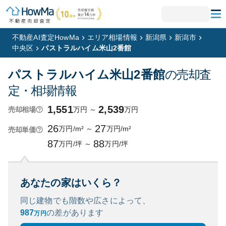
不動産AI査定HowMa
エリア相場情報
新潟県
新潟市
中央区
パストラルハイム米山2番館
パストラルハイム米山2番館
の売却査
定・相場情報
1,551
2,539
万円
～
万円
売却相場
26
27
万円/m²
～
万円/m²
売却単価
87
88
万円/坪
～
万円/坪
あなたの家はいくら？
同じ建物でも階数や広さによって、
987
の
差があります
万円