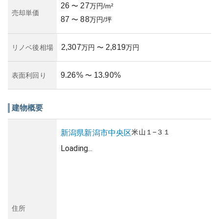
26
27
〜
万円/m²
売却単価
87
88
〜
万円/坪
2,307
2,819
リノベ後相場
万円
〜
万円
9.26
%
13.90
%
表面利回り
〜
建物概要
米山
１−３１
新潟県
新潟市中央区
Loading...
住所