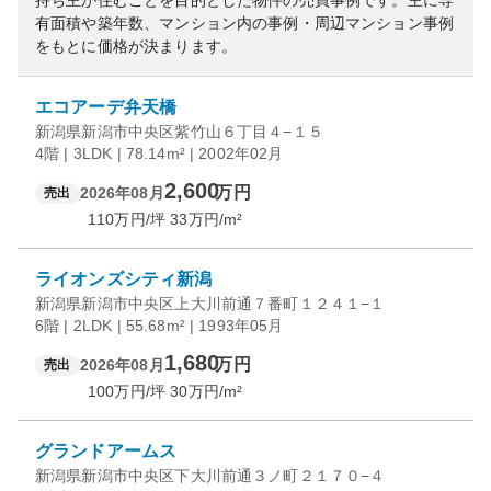
持ち主が住むことを目的とした物件の売買事例です。
主に専
有面積や築年数、マンション内の事例・周辺マンション事例
をもとに価格が決まります。
エコアーデ弁天橋
新潟県新潟市中央区紫竹山６丁目４−１５
4階 | 3LDK | 78.14m² | 2002年02月
2,600
万円
2026年08月
売出
110
万円/坪
33
万円/m²
ライオンズシティ新潟
新潟県新潟市中央区上大川前通７番町１２４１−１
6階 | 2LDK | 55.68m² | 1993年05月
1,680
万円
2026年08月
売出
100
万円/坪
30
万円/m²
グランドアームス
新潟県新潟市中央区下大川前通３ノ町２１７０−４