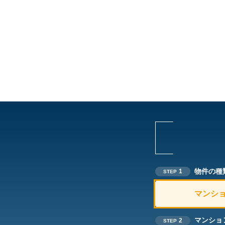
物件の種
1
STEP
マンシ
マンショ
2
STEP