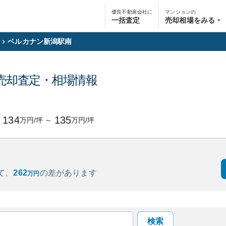
優良不動産会社に
マンションの
一括査定
売却相場をみる
ベルカナン新潟駅南
売却査定・相場情報
円
134
135
万円/坪
～
万円/坪
て、
262
の
差があります
万円
検索