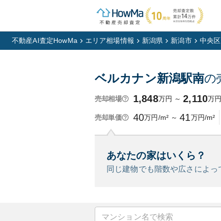
不動産AI査定HowMa
エリア相場情報
新潟県
新潟市
中央区
ベルカナン新潟駅南
の
1,848
2,110
万円
～
万
売却相場
40
41
万円/m²
～
万円/m²
売却単価
あなたの家はいくら？
同じ建物でも階数や広さによっ