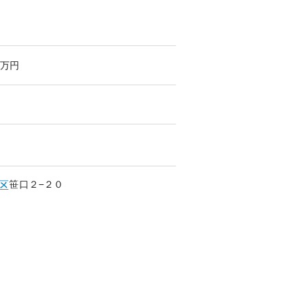
万円
笹口
２−２０
区