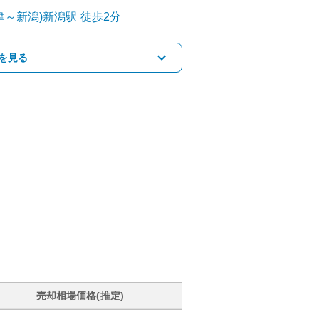
津～新潟)
新潟
駅
徒歩2分
を見る
売却相場価格(推定)