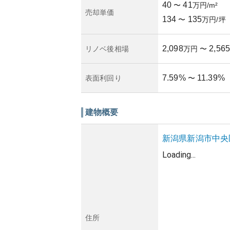
40
41
〜
万円/m²
売却単価
134
135
〜
万円/坪
2,098
2,565
リノベ後相場
万円
〜
7.59
%
11.39
%
表面利回り
〜
建物概要
新潟県
新潟市中央
Loading...
住所