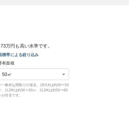
と
73
万円も
高い
水準です。
面積帯による絞り込み
専有面積
50
㎡
※一般的な間取りの場合、1R/1Kは約20〜30
㎡、1LDKは約30〜50㎡、2LDKは約50〜60
㎡が目安です。