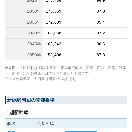
2025
年
178,438
98.9
2030
年
175,559
97.3
2035
年
172,099
95.4
2040
年
168,038
93.2
2045
年
163,342
90.6
2050
年
158,408
87.8
※周囲の市区町村は
新潟市東区、新潟市江南区、新潟市西区、新潟市秋葉
区、新潟市北区
の将来人口推計を合算したものです。
※国立社会保障・人口問題研究所 推計 より。
新潟
駅周辺の売却相場
上越新幹線
駅名
売却相場