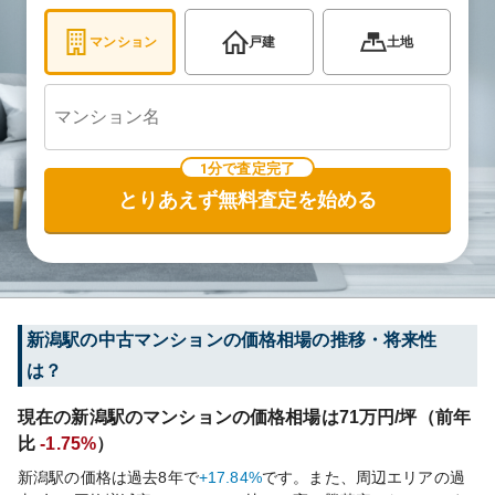
マンション
戸建
土地
1分で査定完了
とりあえず無料査定を始める
新潟
駅の中古マンションの価格相場の推移・将来性
は？
現在の
新潟
駅のマンションの価格相場は
71
万円/坪（前年
比
-1.75%
）
新潟
駅の価格は過去
8
年で
+17.84%
です。
また、周辺エリアの過