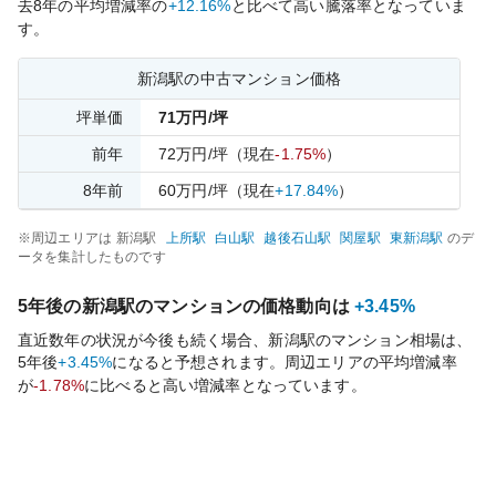
去
8
年の平均増減率の
+12.16%
と比べて
高い
騰落率となっていま
す。
新潟
駅の中古マンション価格
坪単価
71
万円/坪
前年
72
万円/坪
（現在
-1.75%
）
8
年前
60
万円/坪
（現在
+17.84%
）
※周辺エリアは
新潟
駅
上所
駅
白山
駅
越後石山
駅
関屋
駅
東新潟
駅
のデ
ータを集計したものです
5年後の
新潟
駅のマンションの価格動向は
+3.45%
直近数年の状況が今後も続く場合、
新潟
駅のマンション相場は、
5年後
+3.45%
になると予想されます。周辺エリアの平均増減率
が
-1.78%
に比べると
高い
増減率となっています。