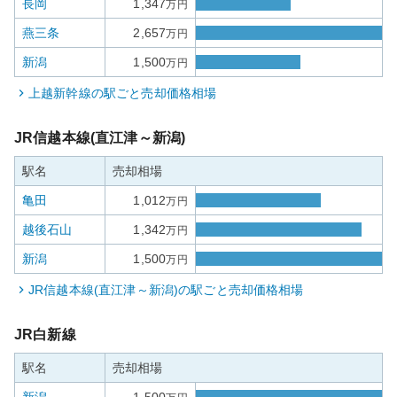
長岡
1,347
万円
燕三条
2,657
万円
新潟
1,500
万円
上越新幹線
の駅ごと売却価格相場
JR信越本線(直江津～新潟)
駅名
売却相場
亀田
1,012
万円
越後石山
1,342
万円
新潟
1,500
万円
JR信越本線(直江津～新潟)
の駅ごと売却価格相場
JR白新線
駅名
売却相場