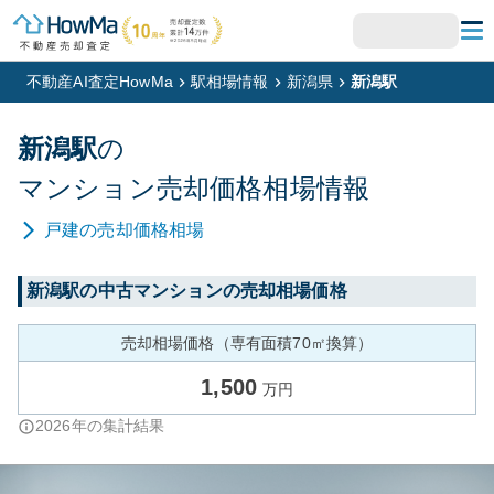
不動産AI査定HowMa
駅相場情報
新潟県
新潟駅
新潟
駅
の
マンション
売却価格相場情報
戸建
の売却価格相場
新潟
駅の中古マンションの売却相場価格
売却相場価格（専有面積70㎡換算）
1,500
万円
2026
年の集計結果