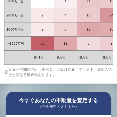
1
11
10
3000万円台
2
4
10
24
2000万円台
2
8
19
18
1000万円台
38
19
6
9
〜1000万円
1R 1K
1LDK
2LDK
3LDK
直近一年間の売出し事例を元に毎月更新しています。最新の状
況と異なる場合があります。
今すぐあなたの不動産を査定する
（完全無料・入力１分）