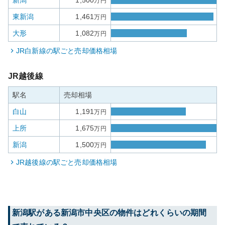
新潟
1,500
万円
東新潟
1,461
万円
大形
1,082
万円
JR白新線
の駅ごと売却価格相場
JR越後線
駅名
売却相場
白山
1,191
万円
上所
1,675
万円
新潟
1,500
万円
JR越後線
の駅ごと売却価格相場
新潟
駅がある
新潟市中央区
の物件はどれくらいの期間