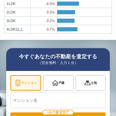
1LDK
-4.0
%
2LDK
-3.3
%
3LDK
-3.2
%
4LDK以上
-3.7
%
今すぐあなたの不動産を査定する
（完全無料・入力１分）
マンション
戸建
土地
1分で査定完了