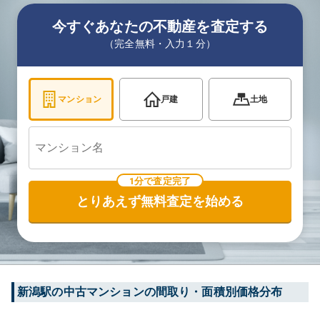
今すぐあなたの不動産を査定する
（完全無料・入力１分）
マンション
戸建
土地
1分で査定完了
とりあえず無料査定を始める
新潟
駅の中古マンションの間取り・面積別価格分布