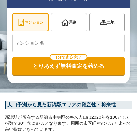
マンション
戸建
土地
1分で査定完了
とりあえず無料査定を始める
人口予測から見た
新潟
駅エリアの資産性・将来性
新潟
駅が所在する
新潟市中央区
の将来人口は
2020
年を100とした
指数で30年後に
87.8
となります。
周囲の市区町村の
77.7
と比べて
高い
指数となっています。