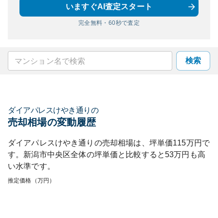
いますぐAI査定スタート
完全無料・60秒で査定
検索
ダイアパレスけやき通り
の
売却相場の変動履歴
ダイアパレスけやき通り
の売却相場は、坪単価
115
万円で
す。
新潟市中央区
全体の坪単価と比較すると
53
万円も
高
い
水準です。
推定価格（万円）