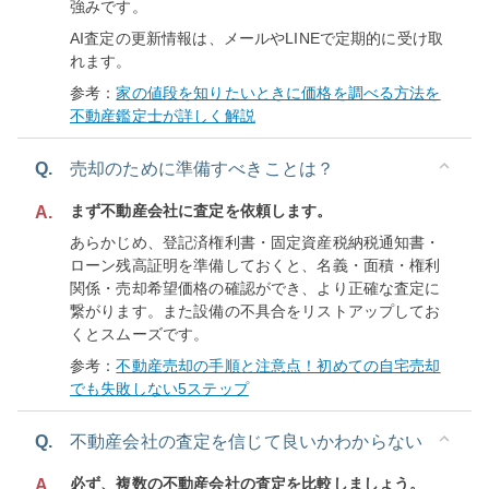
強みです。
AI査定の更新情報は、メールやLINEで定期的に受け取
れます。
参考：
家の値段を知りたいときに価格を調べる方法を
不動産鑑定士が詳しく解説
Q.
売却のために準備すべきことは？
まず不動産会社に査定を依頼します。
A.
あらかじめ、登記済権利書・固定資産税納税通知書・
ローン残高証明を準備しておくと、名義・面積・権利
関係・売却希望価格の確認ができ、より正確な査定に
繋がります。また設備の不具合をリストアップしてお
くとスムーズです。
参考：
不動産売却の手順と注意点！初めての自宅売却
でも失敗しない5ステップ
Q.
不動産会社の査定を信じて良いかわからない
必ず、複数の不動産会社の査定を比較しましょう。
A.