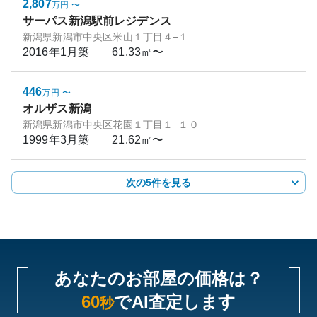
2,807
万円
〜
サーパス新潟駅前レジデンス
新潟県新潟市中央区米山１丁目４−１
2016年1月
築
61.33㎡〜
446
万円
〜
オルザス新潟
新潟県新潟市中央区花園１丁目１−１０
1999年3月
築
21.62㎡〜
次の5件を見る
あなたのお部屋の価格は？
60
でAI査定します
秒