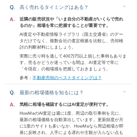
Q.
高く売れるタイミングはある？
近隣の販売状況や「いま自分の不動産がいくらで売れ
A.
るのか」相場を常に把握することが重要です。
AI査定や不動産情報ライブラリ（国土交通省）のデー
タだけでなく、複数会社の査定根拠を比較し、売却検
討の判断材料にしましょう。
実際に売り時を逃して400万円以上損した事例もありま
す。売るかどうか迷っている間は、AI査定等で常に
「今現在」の相場感を把握しておきましょう。
参考：
不動産売却のベストタイミングは？
Q.
最新の相場価格を知るには？
気軽に相場を確認するにはAI査定が便利です。
A.
HowMaのAI査定は週に1度、周辺の取引事例を元に、
最新の相場価格を自動算出しています。更新頻度が月
に1度のサイトも多いなか、HowMaなら周辺相場が即
座に反映され、人手による遅れや主観が入らない点も