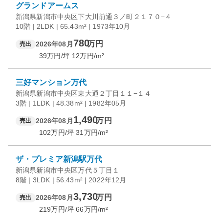
グランドアームス
新潟県新潟市中央区下大川前通３ノ町２１７０−４
10階 | 2LDK | 65.43m² | 1973年10月
780
万円
2026年08月
売出
39
万円/坪
12
万円/m²
三好マンション万代
新潟県新潟市中央区東大通２丁目１１−１４
3階 | 1LDK | 48.38m² | 1982年05月
1,490
万円
2026年08月
売出
102
万円/坪
31
万円/m²
ザ・プレミア新潟駅万代
新潟県新潟市中央区万代５丁目１
8階 | 3LDK | 56.43m² | 2022年12月
3,730
万円
2026年08月
売出
219
万円/坪
66
万円/m²