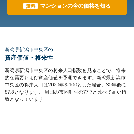
マンションの今の価格を知る
無料
新潟県新潟市中央区の
資産価値・将来性
新潟県
新潟市中央区
の将来人口指数を見ることで、将来
的な需要および資産価値を予測できます。
新潟県
新潟市
中央区
の将来人口は
2020
年を100とした場合、30年後に
87.8
となります。
周囲の市区町村の
77.7
と比べて
高い
指
数となっています。