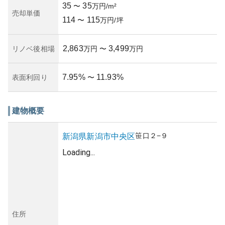
35
35
〜
万円/m²
売却単価
114
115
〜
万円/坪
2,863
3,499
リノベ後相場
万円
〜
万円
7.95
%
11.93
%
表面利回り
〜
建物概要
笹口
２−９
新潟県
新潟市中央区
Loading...
住所