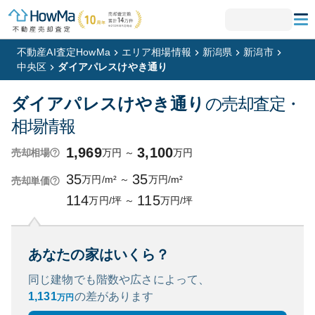
不動産AI査定HowMa
エリア相場情報
新潟県
新潟市
中央区
ダイアパレスけやき通り
ダイアパレスけやき通り
の売却査定・
相場情報
1,969
3,100
万円
～
万円
売却相場
35
35
万円/m²
～
万円/m²
売却単価
114
115
万円/坪
～
万円/坪
あなたの家はいくら？
同じ建物でも階数や広さによって、
1,131
の
差があります
万円