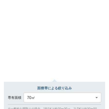
面積帯による絞り込み
専有面積
70
㎡
※一般的な間取りの場合、1R/1Kは約20〜30㎡、1LDKは約30〜50