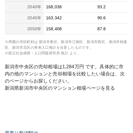
2040
年
168,038
93.2
2045
年
163,342
90.6
2050
年
158,408
87.8
※周囲の市区町村は
新潟市東区、新潟市江南区、新潟市西区、新潟市秋葉
区、新潟市北区
の将来人口推計を合算したものです。
※国立社会保障・人口問題研究所 推計 より。
新潟市中央区
の売却相場は
1,284
万円 です。具体的に市
内の他のマンションと売却相場を比較したい場合は、次
のページからお探しください。
新潟県
新潟市中央区
のマンション相場ページを見る