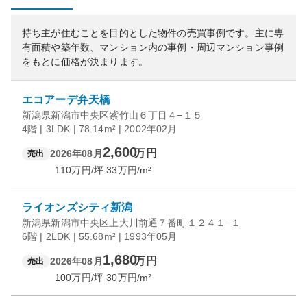
持ち主が住むことを目的とした物件の売買事例です。
主に専
有面積や築年数、マンション内の事例・周辺マンション事例
をもとに価格が決まります。
エコアーデ弁天橋
新潟県新潟市中央区紫竹山６丁目４−１５
4階 | 3LDK | 78.14m² | 2002年02月
2,600
万円
2026年08月
売出
110
万円/坪
33
万円/m²
ライオンズシティ新潟
新潟県新潟市中央区上大川前通７番町１２４１−１
6階 | 2LDK | 55.68m² | 1993年05月
1,680
万円
2026年08月
売出
100
万円/坪
30
万円/m²