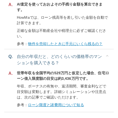
AI査定を使っておおよその手残り金額を算出できま
A.
す。
HowMaでは、ローン残高等を差し引いた金額を自動で
計算できます。
正確な金額は不動産会社や税理士に必ずご確認くださ
い。
参考：
物件を売却したときに手元にいくら残るの？
Q.
自分の年収だと、どのくらいの価格帯のマン
ションを購入できる？
世帯年収を全国平均の529万円と仮定した場合、住宅ロ
A.
ーン借入限度額の目安は約3,436万円です。
年収、ボーナスの有無や、返済期間、審査金利などで
目安額は変動します。詳細シミュレーションや注意点
は、次の記事でご確認いただけます。
参考：
ローン限度と諸費用について知る