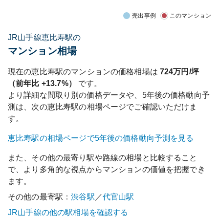
売出事例
このマンション
JR山手線恵比寿駅の
マンション相場
現在の
恵比寿
駅のマンションの価格相場は
724
万円/坪
（前年比
+13.7%
）
です。
より詳細な間取り別の価格データや、5年後の価格動向予
測は、次の
恵比寿
駅の相場ページでご確認いただけま
す。
恵比寿
駅の相場ページで5年後の価格動向予測を見る
また、その他の最寄り駅や路線の相場と比較すること
で、より多角的な視点からマンションの価値を把握でき
ます。
その他の最寄駅：
渋谷
駅
／
代官山
駅
JR山手線
の他の駅相場を確認する