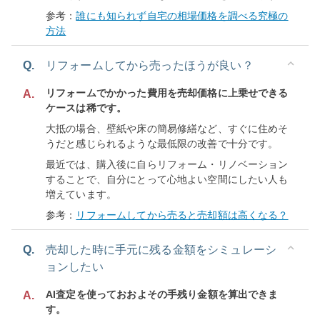
参考：
誰にも知られず自宅の相場価格を調べる究極の
方法
Q.
リフォームしてから売ったほうが良い？
リフォームでかかった費用を売却価格に上乗せできる
A.
ケースは稀です。
大抵の場合、壁紙や床の簡易修繕など、すぐに住めそ
うだと感じられるような最低限の改善で十分です。
最近では、購入後に自らリフォーム・リノベーション
することで、自分にとって心地よい空間にしたい人も
増えています。
参考：
リフォームしてから売ると売却額は高くなる？
Q.
売却した時に手元に残る金額をシミュレーシ
ョンしたい
AI査定を使っておおよその手残り金額を算出できま
A.
す。