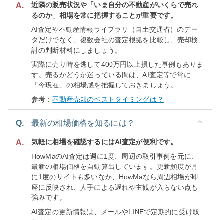
近隣の販売状況や「いま自分の不動産がいくらで売れ
A.
るのか」相場を常に把握することが重要です。
AI査定や不動産情報ライブラリ（国土交通省）のデー
タだけでなく、複数会社の査定根拠を比較し、売却検
討の判断材料にしましょう。
実際に売り時を逃して400万円以上損した事例もありま
す。売るかどうか迷っている間は、AI査定等で常に
「今現在」の相場感を把握しておきましょう。
参考：
不動産売却のベストタイミングは？
Q.
最新の相場価格を知るには？
気軽に相場を確認するにはAI査定が便利です。
A.
HowMaのAI査定は週に1度、周辺の取引事例を元に、
最新の相場価格を自動算出しています。更新頻度が月
に1度のサイトも多いなか、HowMaなら周辺相場が即
座に反映され、人手による遅れや主観が入らない点も
強みです。
AI査定の更新情報は、メールやLINEで定期的に受け取