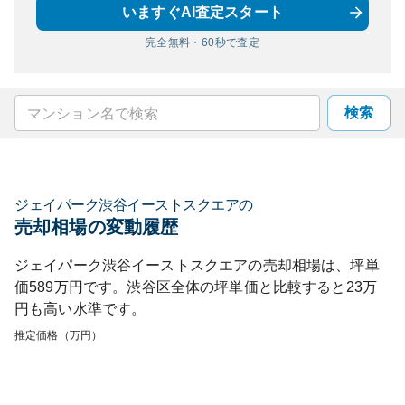
いますぐAI査定スタート
完全無料・60秒で査定
検索
ジェイパーク渋谷イーストスクエア
の
売却相場の変動履歴
ジェイパーク渋谷イーストスクエア
の売却相場は、坪単
価
589
万円です。
渋谷区
全体の坪単価と比較すると
23
万
円も
高い
水準です。
推定価格（万円）