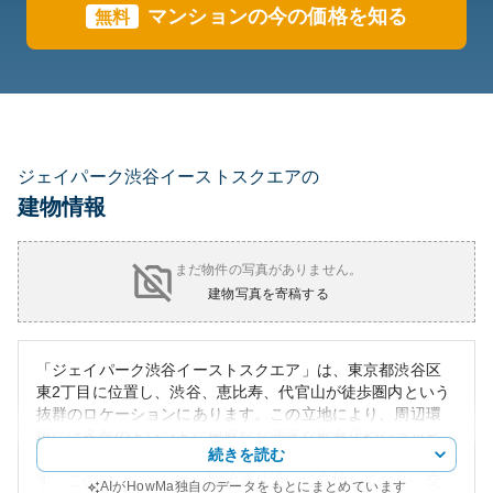
マンションの今の価格を知る
無料
ジェイパーク渋谷イーストスクエアの
建物情報
まだ物件の写真がありません。
建物写真を寄稿する
「ジェイパーク渋谷イーストスクエア」は、東京都渋谷区
東2丁目に位置し、渋谷、恵比寿、代官山が徒歩圏内という
抜群のロケーションにあります。この立地により、周辺環
境には多数のトレンドに敏感なお洒落な飲食店やショッピ
続きを読む
ングスポットが存在し、都市生活を満喫することができま
す。このマンションは、明治通り沿いに立地しており、交
AIがHowMa独自のデータをもとにまとめています