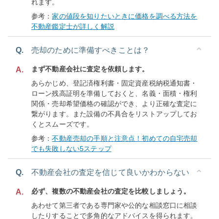
れます。
参考：
家の値段を知りたいときに価格を調べる方法を
不動産鑑定士が詳しく解説
Q.
売却のために準備すべきことは？
まず不動産会社に査定を依頼します。
A.
あらかじめ、登記済権利書・固定資産税納税通知書・
ローン残高証明を準備しておくと、名義・面積・権利
関係・売却希望価格の確認ができ、より正確な査定に
繋がります。また設備の不具合をリストアップしてお
くとスムーズです。
参考：
不動産売却の手順と注意点！初めての自宅売却
でも失敗しない5ステップ
Q.
不動産会社の査定を信じて良いかわからない
必ず、複数の不動産会社の査定を比較しましょう。
A.
あわせて第三者である専門家や公的な相談窓口に相談
したりすることで多角的なアドバイスを得られます。