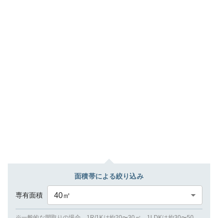
面積帯による絞り込み
専有面積
40
㎡
※一般的な間取りの場合、1R/1Kは約20〜30㎡、1LDKは約30〜50