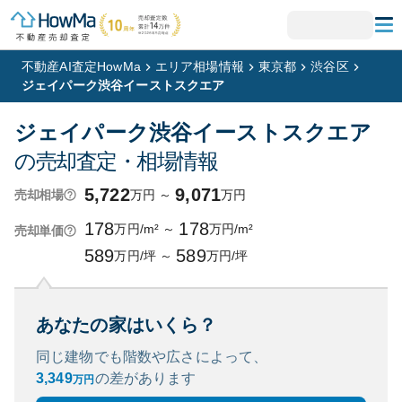
不動産AI査定HowMa
エリア相場情報
東京都
渋谷区
ジェイパーク渋谷イーストスクエア
ジェイパーク渋谷イーストスクエア
の売却査定・相場情報
5,722
9,071
万円
～
万円
売却相場
178
178
万円/m²
～
万円/m²
売却単価
589
589
万円/坪
～
万円/坪
あなたの家はいくら？
同じ建物でも階数や広さによって、
3,349
の
差があります
万円