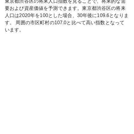
東京都
渋谷区
の将来人口指数を見ることで、将来的な需
要および資産価値を予測できます。
東京都
渋谷区
の将来
人口は
2020
年を100とした場合、30年後に
109.6
となりま
す。
周囲の市区町村の
107.0
と比べて
高い
指数となって
います。