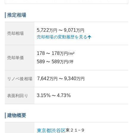
通便が良好であるため通勤や通学に大変便利です。また、
外観はモダンでスタイリッシュなデザインが採用されてお
り、周囲の環境と調和しています。
推定相場
資産性については、このエリアのマンションは高い需要と
安定したリセールバリューを持っており、中長期的な投資
5,722
9,071
万円
〜
万円
として魅力的です。ただし、渋谷区という都心の高価格帯
売却相場
売却相場の変動履歴を見る
エリアに位置するため、初期投資コストは高く、資産保有
期間中の負担にも注意が必要です。賃貸需要は高く、不動
産投資物件としてのリスクは比較的低いと言えるでしょ
178
178
〜
万円/m²
う。ジェイパーク渋谷イーストスクエアは、築年数が経過
売却単価
589
589
していたとしても所在地の利便性と周辺環境により、依然
〜
万円/坪
として価値を持つマンションとして評価されています。
7,642
9,340
リノベ後相場
万円
〜
万円
3.15
%
4.73
%
表面利回り
〜
建物概要
東
２１−９
東京都
渋谷区