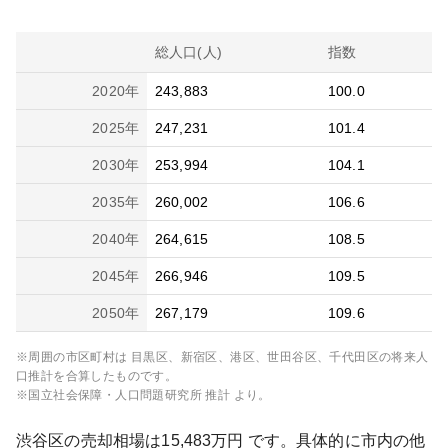
総人口(人)
指数
2020
年
243,883
100.0
2025
年
247,231
101.4
2030
年
253,994
104.1
2035
年
260,002
106.6
2040
年
264,615
108.5
2045
年
266,946
109.5
2050
年
267,179
109.6
※周囲の市区町村は
目黒区、新宿区、港区、世田谷区、千代田区
の将来人
口推計を合算したものです。
※国立社会保障・人口問題研究所 推計 より。
渋谷区
の売却相場は
15,483
万円 です。具体的に市内の他