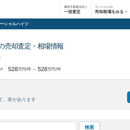
優良不動産会社に
マンションの
一括査定
売却相場をみる
ーシャルハイツ
の売却査定・相場情報
円
528
528
m²
万円/坪
～
万円/坪
て、
差があります
検索