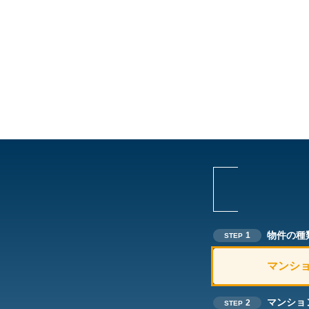
物件の種
1
STEP
マンシ
マンショ
2
STEP