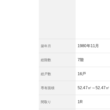
産価値が長期的に見
る上では一考に値し
が増大します。築年
、渋谷エリア特有の
てる可能性を秘めた
め、購入前にはしっ
1980年11月
築年月
7階
総階数
16戸
総戸数
52.47㎡
～52.47㎡
専有面積
1R
間取り