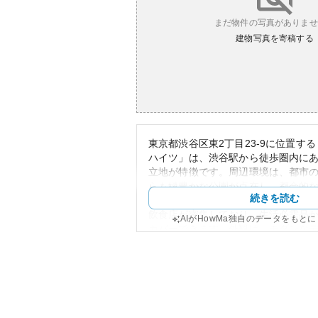
まだ物件の写真がありませ
建物写真を寄稿する
東京都渋谷区東2丁目23-9に位置す
ハイツ」は、渋谷駅から徒歩圏内に
立地が特徴です。周辺環境は、都市
らも緑豊かな公園が点在し、都会的
続きを読む
然との調和が楽しめます。また、シ
飲食店が密集しており、生活必需品
AIがHowMa独自のデータをもと
カバーできます。外観は、モダンな
ており、洗練された雰囲気が魅力的
資産性に関して、渋谷という地域自
まって、動産としての魅力がありま
家賃相場も高い水準を保っており、
安定した収益が期待できます。一方
ゆえに所有リスクを管理する際には