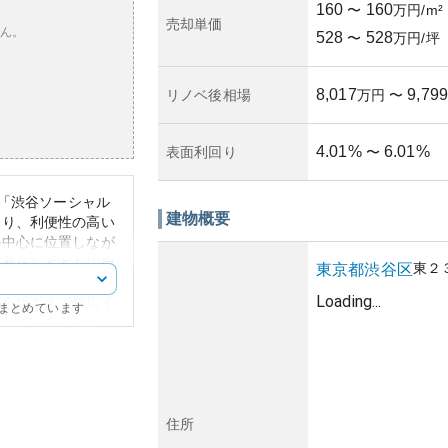
160
160
〜
万円/m²
売却単価
ん。
528
528
〜
万円/坪
8,017
9,799
リノベ後相場
万円
〜
4.01
%
6.01
%
表面利回り
〜
る「渋谷ソーシャル
建物概要
あり、利便性の高い
の中心に位置しなが
な暮らしとともに自
東
２
東京都
渋谷区
ョッピングエリアや
Loading...
から娯楽まで幅広く
にまとめています
デザインを基調とし
です。
体の価値の高さも相
す。同じ地域内では
不動産投資としての
で、その地価の高さ
住所
市場の動向をしっか