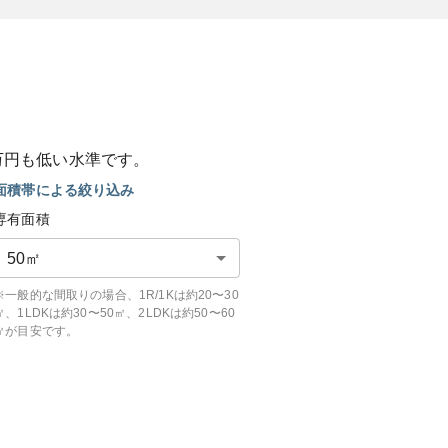
万円も
低い
水準です。
面積帯による絞り込み
専有面積
50
㎡
※一般的な間取りの場合、1R/1Kは約20〜30
㎡、1LDKは約30〜50㎡、2LDKは約50〜60
㎡が目安です。