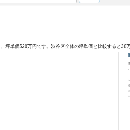
は、坪単価
528
万円です。
渋谷区
全体の坪単価と比較すると
38