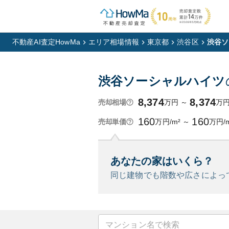
不動産AI査定HowMa
エリア相場情報
東京都
渋谷区
渋谷ソ
渋谷ソーシャルハイツ
8,374
8,374
万円
～
万
売却相場
160
160
万円/m²
～
万円/
売却単価
あなたの家はいくら？
同じ建物でも階数や広さによっ