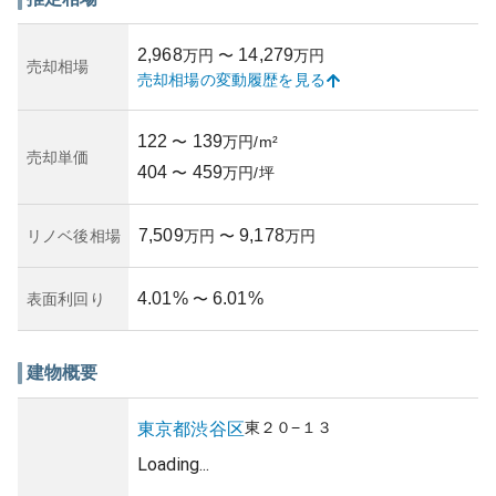
つため、周辺の景観と調和しています。また、築年数につ
いての詳細な情報は得られませんでしたが、主な建築物の
2,968
14,279
万円
〜
万円
トレンドに沿った設計が施されているため、資産価値が非
売却相場
売却相場の変動履歴を見る
常に高いと評価されることが一般的です。
資産性については都心に位置する利便性と、交通のハブと
しての地理的優位性が影響し、将来の価値変動にも強い期
122
139
〜
万円/m²
待が寄せられます。しかし、こうした先進的都市に位置す
売却単価
404
459
る不動産であるが故に、所有リスクとしては市場変動や地
〜
万円/坪
価変動の影響を受けやすい側面があります。維持管理状況
は不明ながら、ほとんどの物件がしっかりとした管理体制
7,509
9,178
リノベ後相場
万円
〜
万円
のもとで保たれていることが期待されます。
このように、「シャトレー渋谷」は利便性と都市的魅力を
兼ね備えたマンションで、居住者に良好なライフスタイル
4.01
%
6.01
%
表面利回り
〜
を提供することができる物件といえるでしょう。
建物概要
東
２０−１３
東京都
渋谷区
Loading...