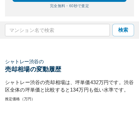
完全無料・60秒で査定
検索
シャトレー渋谷
の
売却相場の変動履歴
シャトレー渋谷
の売却相場は、坪単価
432
万円です。
渋谷
区
全体の坪単価と比較すると
134
万円も
低い
水準です。
推定価格（万円）