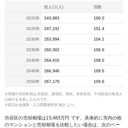
総人口(人)
指数
2020
年
243,883
100.0
2025
年
247,231
101.4
2030
年
253,994
104.1
2035
年
260,002
106.6
2040
年
264,615
108.5
2045
年
266,946
109.5
2050
年
267,179
109.6
※周囲の市区町村は
目黒区、新宿区、港区、世田谷区、千代田区
の将来人
口推計を合算したものです。
※国立社会保障・人口問題研究所 推計 より。
渋谷区
の売却相場は
15,483
万円 です。具体的に市内の他
のマンションと売却相場を比較したい場合は、次のペー