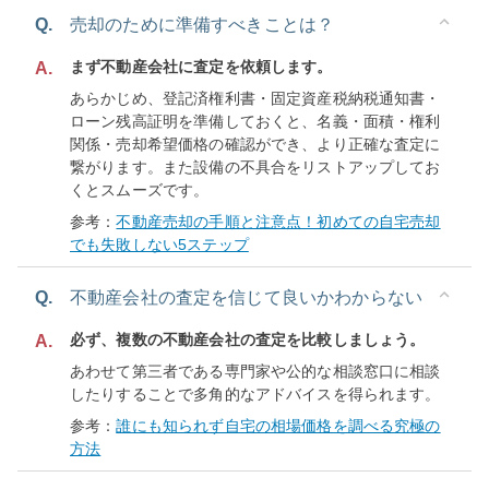
Q.
売却のために準備すべきことは？
まず不動産会社に査定を依頼します。
A.
あらかじめ、登記済権利書・固定資産税納税通知書・
ローン残高証明を準備しておくと、名義・面積・権利
関係・売却希望価格の確認ができ、より正確な査定に
繋がります。また設備の不具合をリストアップしてお
くとスムーズです。
参考：
不動産売却の手順と注意点！初めての自宅売却
でも失敗しない5ステップ
Q.
不動産会社の査定を信じて良いかわからない
必ず、複数の不動産会社の査定を比較しましょう。
A.
あわせて第三者である専門家や公的な相談窓口に相談
したりすることで多角的なアドバイスを得られます。
参考：
誰にも知られず自宅の相場価格を調べる究極の
方法