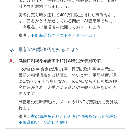
タだけでなく、複数会社の査定根拠を比較し、売却検
討の判断材料にしましょう。
実際に売り時を逃して400万円以上損した事例もありま
す。売るかどうか迷っている間は、AI査定等で常に
「今現在」の相場感を把握しておきましょう。
参考：
不動産売却のベストタイミングは？
Q.
最新の相場価格を知るには？
気軽に相場を確認するにはAI査定が便利です。
A.
HowMaのAI査定は週に1度、周辺の取引事例を元に、
最新の相場価格を自動算出しています。更新頻度が月
に1度のサイトも多いなか、HowMaなら周辺相場が即
座に反映され、人手による遅れや主観が入らない点も
強みです。
AI査定の更新情報は、メールやLINEで定期的に受け取
れます。
参考：
家の値段を知りたいときに価格を調べる方法を
不動産鑑定士が詳しく解説