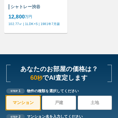
シャトレー渋谷
12,800
万円
102.77㎡ | 1LDK+S | 1981年7月築
あなたのお部屋の価格は？
60
でAI査定します
秒
物件の種類を選択してください
1
STEP
マンション
戸建
土地
マンション名を入力してください
2
STEP