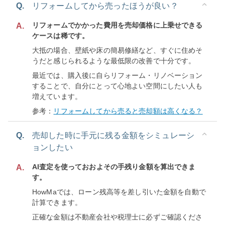
Q.
リフォームしてから売ったほうが良い？
リフォームでかかった費用を売却価格に上乗せできる
A.
ケースは稀です。
大抵の場合、壁紙や床の簡易修繕など、すぐに住めそ
うだと感じられるような最低限の改善で十分です。
最近では、購入後に自らリフォーム・リノベーション
することで、自分にとって心地よい空間にしたい人も
増えています。
参考：
リフォームしてから売ると売却額は高くなる？
Q.
売却した時に手元に残る金額をシミュレーシ
ョンしたい
AI査定を使っておおよその手残り金額を算出できま
A.
す。
HowMaでは、ローン残高等を差し引いた金額を自動で
計算できます。
正確な金額は不動産会社や税理士に必ずご確認くださ