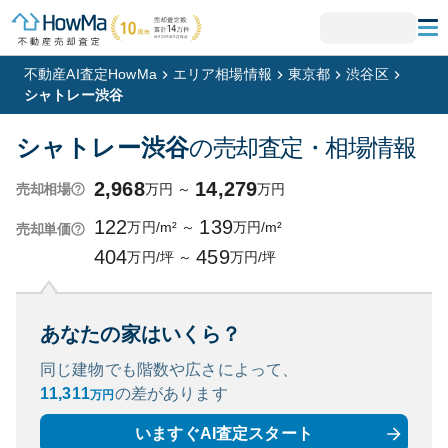
不動産AI査定HowMa
エリア相場情報
東京都
渋谷区
シャトレー渋谷
シャトレー渋谷
の売却査定・相場情報
2,968
14,279
万円
～
万円
売却相場
122
139
万円/m²
～
万円/m²
売却単価
404
459
万円/坪
～
万円/坪
あなたの家はいくら？
同じ建物でも階数や広さによって、
11,311
の
差があります
万円
いますぐAI査定スタート