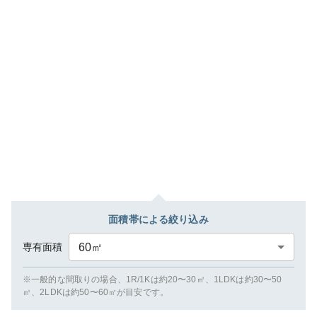
面積帯による絞り込み
専有面積
60
㎡
※一般的な間取りの場合、1R/1Kは約20〜30㎡、1LDKは約30〜50
㎡、2LDKは約50〜60㎡が目安です。