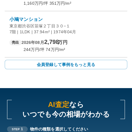
1,160
万円/坪
351
万円/m²
小鳩マンション
東京都渋谷区笹塚２丁目３０−１
7階 | 1LDK | 37.94m² | 1974年04月
2,798
万円
2026年08月
売出
244
万円/坪
74
万円/m²
会員登録して事例をもっと見る
AI査定
なら
いつでも今の相場がわかる
物件の種類を選択してください
1
STEP