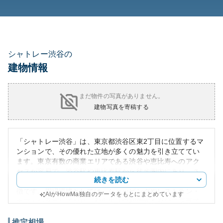
シャトレー渋谷の
建物情報
まだ物件の写真がありません。
建物写真を寄稿する
「シャトレー渋谷」は、東京都渋谷区東2丁目に位置するマ
ンションで、その優れた立地が多くの魅力を引き立ててい
ます。東京有数の商業エリアである渋谷や恵比寿へのアク
セスが容易で、渋谷駅や恵比寿駅から徒歩圏内にあり、さ
続きを読む
らに東急東横線の代官山駅へも徒歩13分という便利さが特
徴です。周辺環境としては、ショッピングやレストラン・
AIがHowMa独自のデータをもとにまとめています
カフェが充実しており、都市生活の利便性を存分に享受で
きます。
外観はモダンな造りでありながら、落ち着いた佇まいを持
推定相場