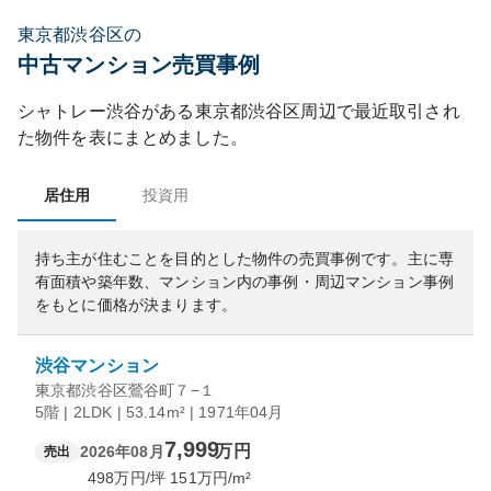
東京都渋谷区の
中古マンション売買事例
シャトレー渋谷
がある
東京都
渋谷区
周辺で最近取引され
た物件を表にまとめました。
居住用
投資用
持ち主が住むことを目的とした物件の売買事例です。
主に専
有面積や築年数、マンション内の事例・周辺マンション事例
をもとに価格が決まります。
渋谷マンション
東京都渋谷区鶯谷町７−１
5階 | 2LDK | 53.14m² | 1971年04月
7,999
万円
2026年08月
売出
498
万円/坪
151
万円/m²