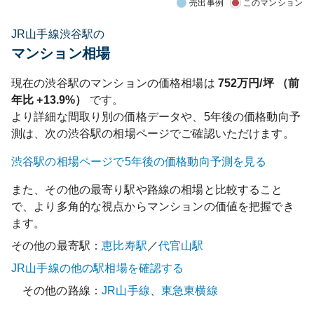
売出事例
このマンション
JR山手線渋谷駅の
マンション相場
現在の
渋谷
駅のマンションの価格相場は
752
万円/坪 （前
年比
+13.9%
）
です。
より詳細な間取り別の価格データや、5年後の価格動向予
測は、次の
渋谷
駅の相場ページでご確認いただけます。
渋谷
駅の相場ページで5年後の価格動向予測を見る
また、その他の最寄り駅や路線の相場と比較すること
で、より多角的な視点からマンションの価値を把握でき
ます。
その他の最寄駅：
恵比寿
駅
／
代官山
駅
JR山手線
の他の駅相場を確認する
その他の路線：
JR山手線
、
東急東横線