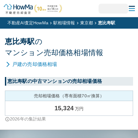
不動産AI査定HowMa
駅相場情報
東京都
恵比寿駅
恵比寿
駅
の
マンション
売却価格相場情報
戸建
の売却価格相場
恵比寿
駅の中古マンションの売却相場価格
売却相場価格（専有面積70㎡換算）
15,324
万円
2026
年の集計結果