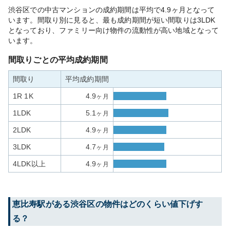
渋谷区での中古マンションの成約期間は平均で4.9ヶ月となって
います。間取り別に見ると、最も成約期間が短い間取りは3LDK
となっており、ファミリー向け物件の流動性が高い地域となって
います。
間取りごとの平均成約期間
間取り
平均成約期間
1R 1K
4.9
ヶ月
1LDK
5.1
ヶ月
2LDK
4.9
ヶ月
3LDK
4.7
ヶ月
4LDK以上
4.9
ヶ月
恵比寿
駅がある
渋谷区
の物件はどのくらい値下げす
る？