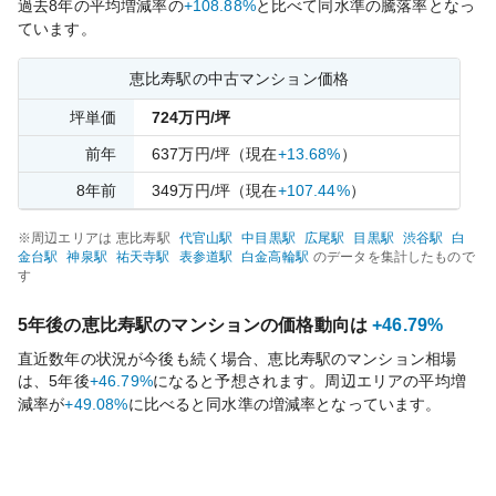
過去
8
年の平均増減率の
+108.88%
と比べて
同水準の
騰落率となっ
ています。
恵比寿
駅の中古マンション価格
坪単価
724
万円/坪
前年
637
万円/坪
（現在
+13.68%
）
8
年前
349
万円/坪
（現在
+107.44%
）
※周辺エリアは
恵比寿
駅
代官山
駅
中目黒
駅
広尾
駅
目黒
駅
渋谷
駅
白
金台
駅
神泉
駅
祐天寺
駅
表参道
駅
白金高輪
駅
のデータを集計したもので
す
5年後の
恵比寿
駅のマンションの価格動向は
+46.79%
直近数年の状況が今後も続く場合、
恵比寿
駅のマンション相場
は、5年後
+46.79%
になると予想されます。周辺エリアの平均増
減率が
+49.08%
に比べると
同水準の
増減率となっています。