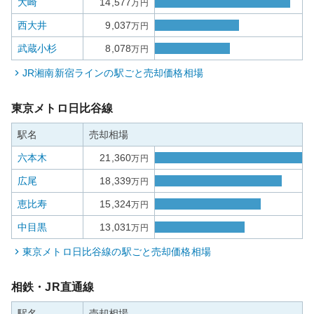
大崎
14,577
万円
西大井
9,037
万円
武蔵小杉
8,078
万円
JR湘南新宿ライン
の駅ごと売却価格相場
東京メトロ日比谷線
駅名
売却相場
六本木
21,360
万円
広尾
18,339
万円
恵比寿
15,324
万円
中目黒
13,031
万円
東京メトロ日比谷線
の駅ごと売却価格相場
相鉄・JR直通線
駅名
売却相場