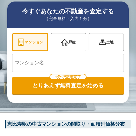
今すぐあなたの不動産を査定する
（完全無料・入力１分）
マンション
戸建
土地
1分で査定完了
とりあえず無料査定を始める
恵比寿
駅の中古マンションの間取り・面積別価格分布