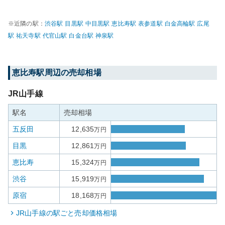
※近隣の駅：
渋谷
駅
目黒
駅
中目黒
駅
恵比寿
駅
表参道
駅
白金高輪
駅
広尾
駅
祐天寺
駅
代官山
駅
白金台
駅
神泉
駅
恵比寿
駅周辺の売却相場
JR山手線
駅名
売却相場
五反田
12,635
万円
目黒
12,861
万円
恵比寿
15,324
万円
渋谷
15,919
万円
原宿
18,168
万円
JR山手線
の駅ごと売却価格相場