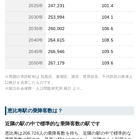
2025
年
247,231
101.4
2030
年
253,994
104.1
2035
年
260,002
106.6
2040
年
264,615
108.5
2045
年
266,946
109.5
2050
年
267,179
109.6
※周囲の市区町村は
目黒区、新宿区、港区、世田谷区、千代田区
の将来人
口推計を合算したものです。
※国立社会保障・人口問題研究所 推計 より。
恵比寿
駅の乗降客数は？
近隣の駅の中で標準的な乗降客数の駅です
恵比寿は206,726人の乗降客数を持ち、近隣の駅の中で標準的な