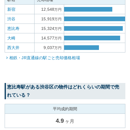
新宿
12,548
万円
渋谷
15,919
万円
恵比寿
15,324
万円
大崎
14,577
万円
西大井
9,037
万円
相鉄・JR直通線
の駅ごと売却価格相場
恵比寿
駅がある
渋谷区
の物件はどれくらいの期間で売
れている？
平均成約期間
4.9
ヶ月