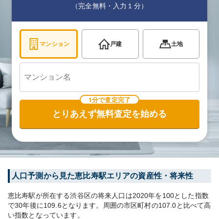
（完全無料・入力１分）
マンション
戸建
土地
1分で査定完了
とりあえず無料査定を始める
人口予測から見た
恵比寿
駅エリアの資産性・将来性
恵比寿
駅が所在する
渋谷区
の将来人口は
2020
年を100とした指数
で30年後に
109.6
となります。
周囲の市区町村の
107.0
と比べて
高
い
指数となっています。