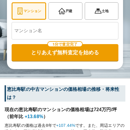
マンション
戸建
土地
1分で査定完了
とりあえず無料査定を始める
恵比寿
駅の中古マンションの価格相場の推移・将来性
は？
現在の
恵比寿
駅のマンションの価格相場は
724
万円/坪
（前年比
+13.68%
）
恵比寿
駅の価格は過去
8
年で
+107.44%
です。
また、周辺エリアの