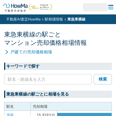
不動産AI査定HowMa
駅相場情報
東急東横線
東急東横線
の駅ごと
マンション
売却価格相場情報
戸建て
の売却価格相場
キーワードで探す
検索
東急東横線
の駅ごとに相場を見る
駅名
売却相場
渋谷
15,919
万円