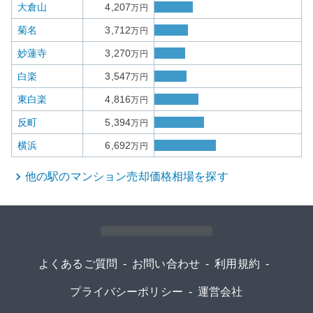
大倉山
4,207
万円
菊名
3,712
万円
妙蓮寺
3,270
万円
白楽
3,547
万円
東白楽
4,816
万円
反町
5,394
万円
横浜
6,692
万円
他の駅の
マンション
売却価格相場を探す
よくあるご質問
-
お問い合わせ
-
利用規約
-
プライバシーポリシー
-
運営会社