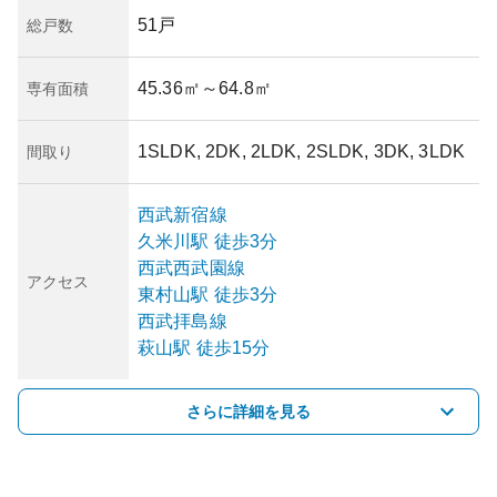
51戸
総戸数
45.36㎡
～64.8㎡
専有面積
1SLDK, 2DK, 2LDK, 2SLDK, 3DK, 3LDK
間取り
西武新宿線
久米川
駅
徒歩3分
西武西武園線
アクセス
東村山
駅
徒歩3分
西武拝島線
萩山
駅
徒歩15分
さらに詳細を見る