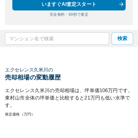
いますぐAI査定スタート
完全無料・60秒で査定
検索
エクセレンス久米川
の
売却相場の変動履歴
エクセレンス久米川
の売却相場は、坪単価
106
万円です。
東村山市
全体の坪単価と比較すると
21
万円も
低い
水準で
す。
推定価格（万円）