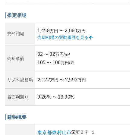
公園や緑地が多く、閑静な住宅街にあります。
一方で、所有リスクについては、駅近であるため土地の資
産価値は堅持されやすいですが、築年数が進むと共に共用
推定相場
設備の老朽化問題や修繕費の増加が考えられます。管理状
況に関しては、住民同士のコミュニケーションや管理組合
1,458
2,060
万円
〜
万円
の運営が鍵となりますので、その実情を確認することが重
売却相場
売却相場の変動履歴を見る
要です。
このような環境と建物の特徴を考えると、資産性や居住環
境として魅力がありながらも、ある程度の調査と将来的な
32
32
〜
万円/m²
計画を伴う購入検討が求められます。
売却単価
105
106
〜
万円/坪
2,122
2,593
リノベ後相場
万円
〜
万円
9.26
%
13.90
%
表面利回り
〜
建物概要
栄町
２７−１
東京都
東村山市