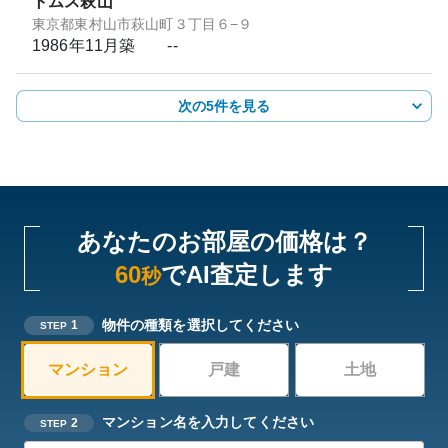
トムス萩山
東京都東村山市萩山町３丁目６−９
1986年11月
築
--
次の5件を見る
あなたのお部屋の価格は？
60
でAI査定します
秒
物件の種類を選択してください
1
STEP
マンション
戸建
土地
マンション名を入力してください
2
STEP