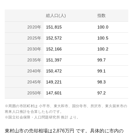
総人口(人)
指数
2020
年
151,815
100.0
2025
年
152,572
100.5
2030
年
152,166
100.2
2035
年
151,397
99.7
2040
年
150,472
99.1
2045
年
149,221
98.3
2050
年
147,601
97.2
※周囲の市区町村は
小平市、東大和市、国分寺市、所沢市、東久留米市
の
将来人口推計を合算したものです。
※国立社会保障・人口問題研究所 推計 より。
東村山市
の売却相場は
2,876
万円 です。具体的に市内の