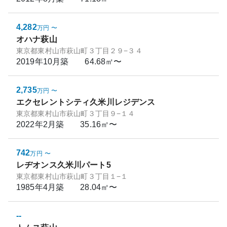
4,282
万円
〜
オハナ萩山
東京都東村山市萩山町３丁目２９−３４
2019年10月
築
64.68㎡〜
2,735
万円
〜
エクセレントシティ久米川レジデンス
東京都東村山市萩山町３丁目９−１４
2022年2月
築
35.16㎡〜
742
万円
〜
レヂオンス久米川パート5
東京都東村山市萩山町３丁目１−１
1985年4月
築
28.04㎡〜
--