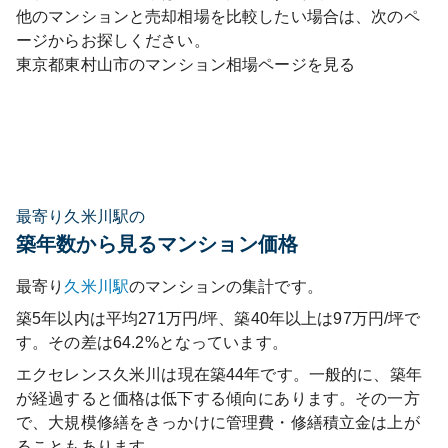
他のマンションと売却相場を比較したい場合は、次のペ
ージからお探しください。
東京都
東村山市
のマンション相場ページを見る
最寄り久米川駅の
築年数から見るマンション価格
最寄り
久米川
駅
のマンションの集計です。
築5年以内は平均271万円/坪、築40年以上は97万円/坪で
す。その差は64.2%となっています。
エクセレンス久米川
は現在築
44
年です。一般的に、築年
が経過すると価格は低下する傾向にあります。その一方
で、大規模修繕をきっかけに管理費・修繕積立金は上が
ることもあります。