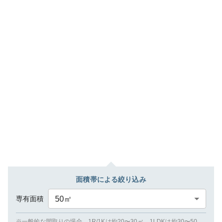
面積帯による絞り込み
専有面積
50
㎡
※一般的な間取りの場合、1R/1Kは約20〜30㎡、1LDKは約30〜50