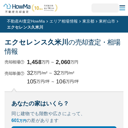
不動産AI査定HowMa
エリア相場情報
東京都
東村山市
エクセレンス久米川
エクセレンス久米川
の売却査定・相場
情報
1,458
2,060
万円
～
万円
売却相場
32
32
万円/m²
～
万円/m²
売却単価
105
106
万円/坪
～
万円/坪
あなたの家はいくら？
同じ建物でも階数や広さによって、
601
の
差があります
万円