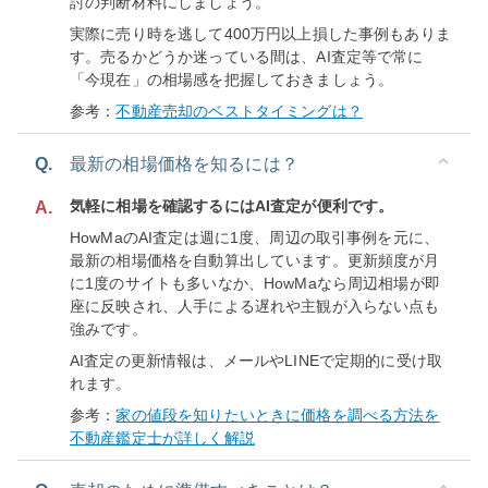
討の判断材料にしましょう。
実際に売り時を逃して400万円以上損した事例もありま
す。売るかどうか迷っている間は、AI査定等で常に
「今現在」の相場感を把握しておきましょう。
参考：
不動産売却のベストタイミングは？
Q.
最新の相場価格を知るには？
気軽に相場を確認するにはAI査定が便利です。
A.
HowMaのAI査定は週に1度、周辺の取引事例を元に、
最新の相場価格を自動算出しています。更新頻度が月
に1度のサイトも多いなか、HowMaなら周辺相場が即
座に反映され、人手による遅れや主観が入らない点も
強みです。
AI査定の更新情報は、メールやLINEで定期的に受け取
れます。
参考：
家の値段を知りたいときに価格を調べる方法を
不動産鑑定士が詳しく解説