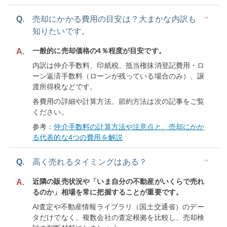
Q.
売却にかかる費用の目安は？大まかな内訳も
知りたいです。
一般的に売却価格の4％程度が目安です。
A.
内訳は仲介手数料、印紙税、抵当権抹消登記費用・ロ
ーン返済手数料（ローンが残っている場合のみ）、譲
渡所得税などです。
各費用の詳細や計算方法、節約方法は次の記事をご覧
ください。
参考：
仲介手数料の計算方法や注意点と、売却にかか
る代表的な4つの費用を解説
Q.
高く売れるタイミングはある？
近隣の販売状況や「いま自分の不動産がいくらで売れ
A.
るのか」相場を常に把握することが重要です。
AI査定や不動産情報ライブラリ（国土交通省）のデー
タだけでなく、複数会社の査定根拠を比較し、売却検