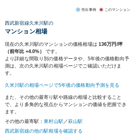
売出事例
このマンション
西武新宿線久米川駅の
マンション相場
現在の
久米川
駅のマンションの価格相場は
136
万円/坪
（前年比
+4.0%
）
です。
より詳細な間取り別の価格データや、5年後の価格動向予
測は、次の
久米川
駅の相場ページでご確認いただけま
す。
久米川
駅の相場ページで5年後の価格動向予測を見る
また、その他の最寄り駅や路線の相場と比較すること
で、より多角的な視点からマンションの価値を把握でき
ます。
その他の最寄駅：
東村山
駅
／
萩山
駅
西武新宿線
の他の駅相場を確認する