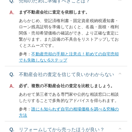
Q.
売却のために準備すべきことは？
まず不動産会社に査定を依頼します。
A.
あらかじめ、登記済権利書・固定資産税納税通知書・
ローン残高証明を準備しておくと、名義・面積・権利
関係・売却希望価格の確認ができ、より正確な査定に
繋がります。また設備の不具合をリストアップしてお
くとスムーズです。
参考：
不動産売却の手順と注意点！初めての自宅売却
でも失敗しない5ステップ
Q.
不動産会社の査定を信じて良いかわからない
必ず、複数の不動産会社の査定を比較しましょう。
A.
あわせて第三者である専門家や公的な相談窓口に相談
したりすることで多角的なアドバイスを得られます。
参考：
誰にも知られず自宅の相場価格を調べる究極の
方法
Q.
リフォームしてから売ったほうが良い？