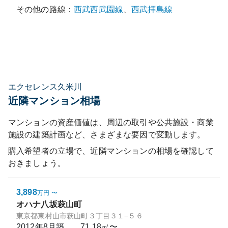
その他の路線：
西武西武園線
、
西武拝島線
エクセレンス久米川
近隣マンション相場
マンションの資産価値は、周辺の取引や公共施設・商業
施設の建築計画など、さまざまな要因で変動します。
購入希望者の立場で、近隣マンションの相場を確認して
おきましょう。
3,898
万円
〜
オハナ八坂萩山町
東京都東村山市萩山町３丁目３１−５６
2012年8月
築
71.18㎡〜