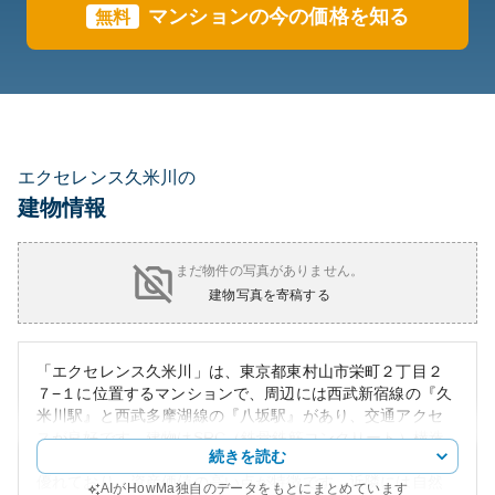
マンションの今の価格を知る
無料
エクセレンス久米川の
建物情報
まだ物件の写真がありません。
建物写真を寄稿する
「エクセレンス久米川」は、東京都東村山市栄町２丁目２
７−１に位置するマンションで、周辺には西武新宿線の『久
米川駅』と西武多摩湖線の『八坂駅』があり、交通アクセ
スが良好です。建物はSRC（鉄骨鉄筋コンクリート）構造
続きを読む
で、地下1階付の高層マンションです。この構造は耐震性に
優れており、資産価値の高い点が特徴です。近隣には自然
AIがHowMa独自のデータをもとにまとめています