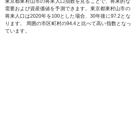
東京都
東村山市
の将来人口指数を見ることで、将来的な
需要および資産価値を予測できます。
東京都
東村山市
の
将来人口は
2020
年を100とした場合、30年後に
97.2
とな
ります。
周囲の市区町村の
94.4
と比べて
高い
指数となっ
ています。