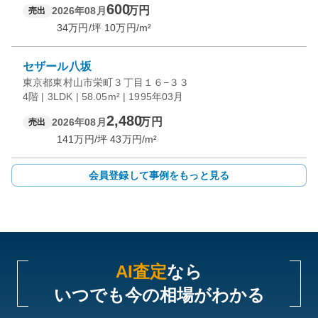
600
万円
2026年08月
売出
34
万円/坪
10
万円/m²
セザール八坂
東京都東村山市栄町３丁目１６−３３
4階 | 3LDK | 58.05m² | 1995年03月
2,480
万円
2026年08月
売出
141
万円/坪
43
万円/m²
会員登録して事例をもっと見る
AI査定
なら
いつでも今の相場がわかる