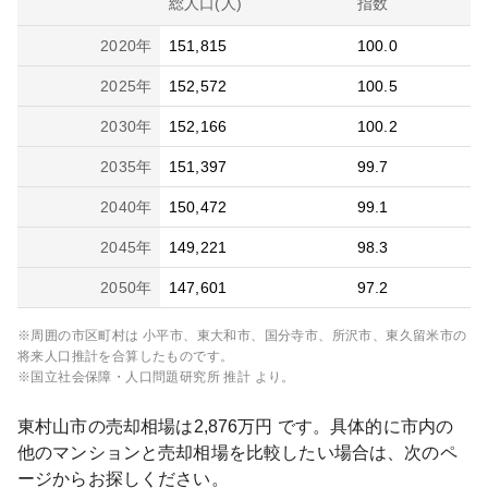
総人口(人)
指数
2020
年
151,815
100.0
2025
年
152,572
100.5
2030
年
152,166
100.2
2035
年
151,397
99.7
2040
年
150,472
99.1
2045
年
149,221
98.3
2050
年
147,601
97.2
※周囲の市区町村は
小平市、東大和市、国分寺市、所沢市、東久留米市
の
将来人口推計を合算したものです。
※国立社会保障・人口問題研究所 推計 より。
東村山市
の売却相場は
2,876
万円 です。具体的に市内の
他のマンションと売却相場を比較したい場合は、次のペ
ージからお探しください。