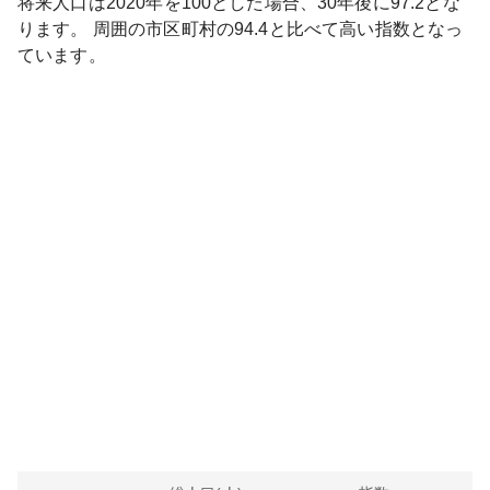
将来人口は
2020
年を100とした場合、30年後に
97.2
とな
ります。
周囲の市区町村の
94.4
と比べて
高い
指数となっ
ています。