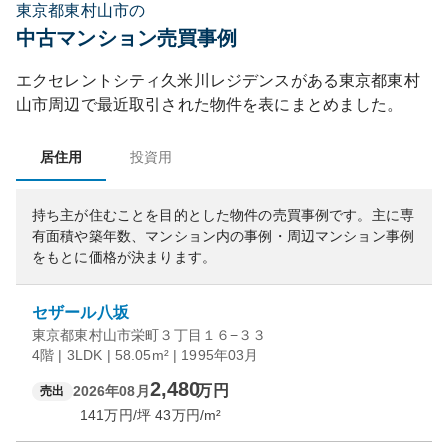
東京都東村山市の
中古マンション売買事例
エクセレントシティ久米川レジデンス
がある
東京都
東村
山市
周辺で最近取引された物件を表にまとめました。
居住用
投資用
持ち主が住むことを目的とした物件の売買事例です。
主に専
有面積や築年数、マンション内の事例・周辺マンション事例
をもとに価格が決まります。
セザール八坂
東京都東村山市栄町３丁目１６−３３
4階 | 3LDK | 58.05m² | 1995年03月
2,480
万円
2026年08月
売出
141
万円/坪
43
万円/m²