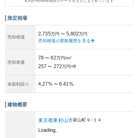
AIがHowMa独自のデータをもとにまとめています
外観はモダンなデザインが特徴で、高品質な建材を使用し
ています。美しい外観は周囲の景観にも溶け込みつつ、存
在感を放ちます。比較的新しい建物であることから、築年
推定相場
数が浅く、建物自体の状態も良好です。
資産性という点では、東京都内に位置するため安定してい
2,735
5,802
万円
〜
万円
ます。地価の上昇傾向やマンション需要の高さにより、比
売却相場
売却相場の変動履歴を見る
較的高い資産価値を保っています。しかし、市場の変動に
は注意が必要であり、長期的な価値の維持にはマンション
の管理と維持コストも考慮すべきです。定期的な修繕とし
78
82
〜
万円/m²
っかりした管理体制が重要で、これが所有リスクを低減す
売却単価
257
272
る要素となります。全体的に、リスクを管理しながらも快
〜
万円/坪
適な生活を送れる住まいです。
4.27
%
6.41
%
表面利回り
〜
建物概要
萩山町
９−１４
東京都
東村山市
Loading...