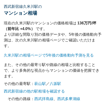
西武新宿線久米川駅の
マンション相場
現在の
久米川
駅のマンションの価格相場は
136
万円/坪
（前年比
+4.0%
）
です。
より詳細な間取り別の価格データや、5年後の価格動向予
測は、次の
久米川
駅の相場ページでご確認いただけま
す。
久米川
駅の相場ページで5年後の価格動向予測を見る
また、その他の最寄り駅や路線の相場と比較すること
で、より多角的な視点からマンションの価値を把握でき
ます。
その他の最寄駅：
萩山
駅
／
八坂
駅
西武新宿線
の他の駅相場を確認する
その他の路線：
西武拝島線
、
西武多摩湖線