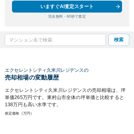
いますぐAI査定スタート
完全無料・60秒で査定
検索
エクセレントシティ久米川レジデンス
の
売却相場の変動履歴
エクセレントシティ久米川レジデンス
の売却相場は、坪
単価
265
万円です。
東村山市
全体の坪単価と比較すると
138
万円も
高い
水準です。
推定価格（万円）