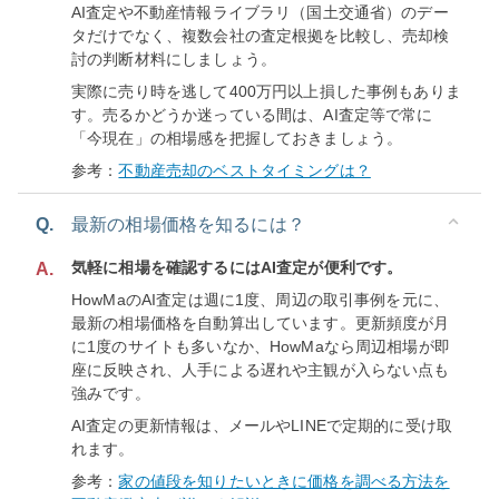
AI査定や不動産情報ライブラリ（国土交通省）のデー
タだけでなく、複数会社の査定根拠を比較し、売却検
討の判断材料にしましょう。
実際に売り時を逃して400万円以上損した事例もありま
す。売るかどうか迷っている間は、AI査定等で常に
「今現在」の相場感を把握しておきましょう。
参考：
不動産売却のベストタイミングは？
Q.
最新の相場価格を知るには？
気軽に相場を確認するにはAI査定が便利です。
A.
HowMaのAI査定は週に1度、周辺の取引事例を元に、
最新の相場価格を自動算出しています。更新頻度が月
に1度のサイトも多いなか、HowMaなら周辺相場が即
座に反映され、人手による遅れや主観が入らない点も
強みです。
AI査定の更新情報は、メールやLINEで定期的に受け取
れます。
参考：
家の値段を知りたいときに価格を調べる方法を