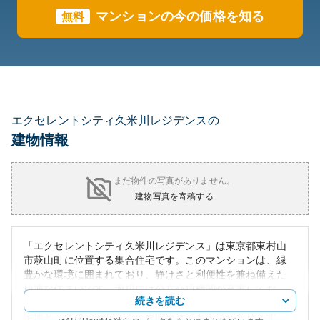
マンションの今の価格を知る
無料
エクセレントシティ久米川レジデンスの
建物情報
まだ物件の写真がありません。
建物写真を寄稿する
「エクセレントシティ久米川レジデンス」は東京都東村山
市萩山町に位置する集合住宅です。このマンションは、緑
豊かな環境に囲まれており、静けさと利便性を兼ね備えた
快適な住まいです。周辺には公共交通機関が充実してお
続きを読む
り、最寄り駅から都心へのアクセスが良好です。また、住
宅地としての治安が良く、家族連れにも人気があります。