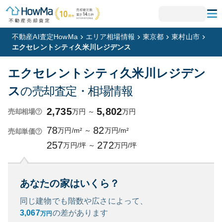
不動産AI査定HowMa
エリア相場情報
東京都
東村山市
エクセレントシティ久米川レジデンス
エクセレントシティ久米川レジデン
ス
の売却査定・相場情報
2,735
5,802
万円
～
万円
売却相場
78
82
万円/m²
～
万円/m²
売却単価
257
272
万円/坪
～
万円/坪
あなたの家はいくら？
同じ建物でも階数や広さによって、
3,067
の
差があります
万円