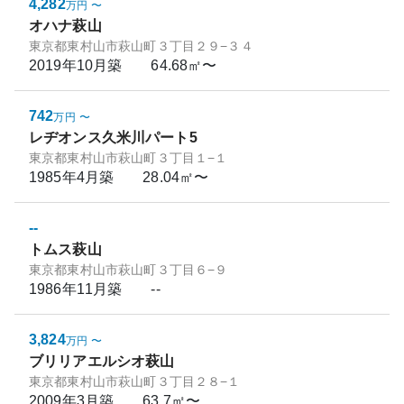
4,282
万円
〜
オハナ萩山
東京都東村山市萩山町３丁目２９−３４
2019年10月
築
64.68㎡〜
742
万円
〜
レヂオンス久米川パート5
東京都東村山市萩山町３丁目１−１
1985年4月
築
28.04㎡〜
--
トムス萩山
東京都東村山市萩山町３丁目６−９
1986年11月
築
--
3,824
万円
〜
ブリリアエルシオ萩山
東京都東村山市萩山町３丁目２８−１
2009年3月
築
63.7㎡〜