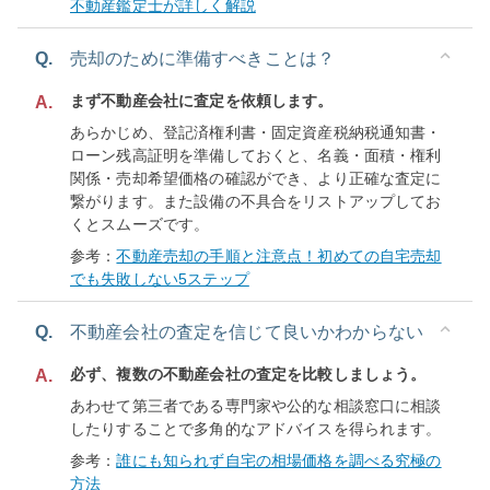
不動産鑑定士が詳しく解説
Q.
売却のために準備すべきことは？
まず不動産会社に査定を依頼します。
A.
あらかじめ、登記済権利書・固定資産税納税通知書・
ローン残高証明を準備しておくと、名義・面積・権利
関係・売却希望価格の確認ができ、より正確な査定に
繋がります。また設備の不具合をリストアップしてお
くとスムーズです。
参考：
不動産売却の手順と注意点！初めての自宅売却
でも失敗しない5ステップ
Q.
不動産会社の査定を信じて良いかわからない
必ず、複数の不動産会社の査定を比較しましょう。
A.
あわせて第三者である専門家や公的な相談窓口に相談
したりすることで多角的なアドバイスを得られます。
参考：
誰にも知られず自宅の相場価格を調べる究極の
方法