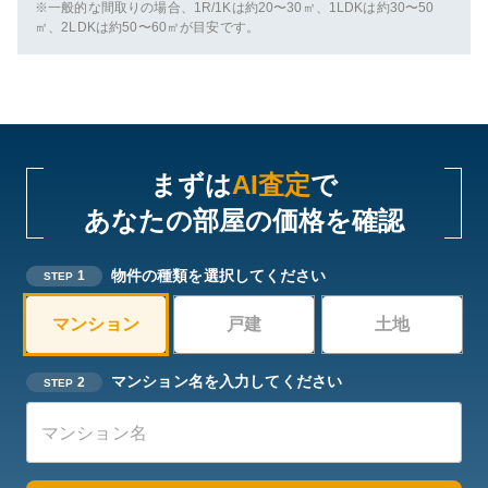
※一般的な間取りの場合、1R/1Kは約20〜30㎡、1LDKは約30〜50
㎡、2LDKは約50〜60㎡が目安です。
まずは
AI査定
で
あなたの部屋の価格を確認
物件の種類を選択してください
1
STEP
マンション
戸建
土地
マンション名を入力してください
2
STEP