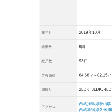
を受け資産性も高ま
は、都市部のため火
一方で、洪水や土砂
。
2019年10月
築年月
9階
総階数
93戸
総戸数
64.68㎡
～82.15㎡
専有面積
2LDK, 3LDK, 4L
間取り
西武拝島線
萩山
駅
アクセス
西武新宿線
久米川