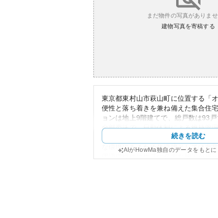
まだ物件の写真がありませ
建物写真を寄稿する
東京都東村山市萩山町に位置する「
便性と落ち着きを兼ね備えた集合住
ョンは地上9階建てで、総戸数は93
全部委託で、日勤体制による維持管
続きを読む
す。この物件は第一種中高層住居専
な環境にあるため住環境としては非
AIがHowMa独自のデータをもと
周辺環境には生活に必要な施設が揃
通勤・通学にも便利です。外観は高
ンが施され、周辺施設とも調和した
す。
また、この地域の物件は需要が安定
が比較的高いとされています。東村
住宅価格が急騰しておらず、購入に