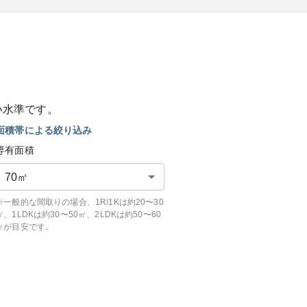
い
水準です。
面積帯による絞り込み
専有面積
70
㎡
※一般的な間取りの場合、1R/1Kは約20〜30
㎡、1LDKは約30〜50㎡、2LDKは約50〜60
㎡が目安です。