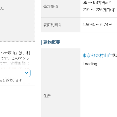
66
68
〜
万円/m²
売却単価
ん。
219
226
〜
万円/坪
4.50
%
6.74
%
表面利回り
〜
建物概要
オハナ萩山」は、利
萩
東京都
東村山市
宅です。このマンシ
戸です。管理形態は
Loading...
理が行き届いていま
用地域にあり、閑静
常に良好です。
にまとめています
っており、買い物や
層のモダンなデザイ
景観を持っていま
住所
しており、資産価値
山市は都内ながらも
際する経済リスクが