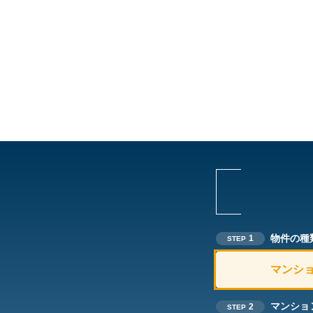
物件の種
1
STEP
マンシ
マンショ
2
STEP