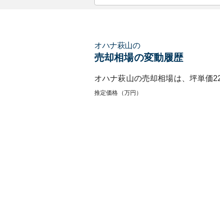
オハナ萩山
の
売却相場の変動履歴
オハナ萩山
の売却相場は、坪単価
2
推定価格（万円）