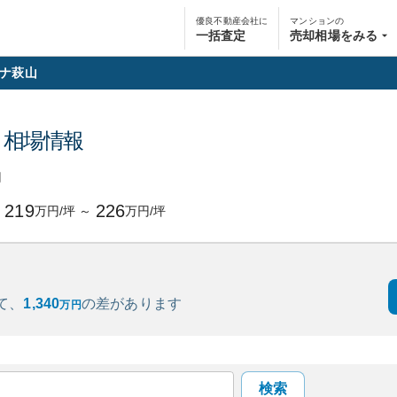
優良不動産会社に
マンションの
一括査定
売却相場をみる
ナ萩山
・相場情報
円
219
226
万円/坪
～
万円/坪
て、
1,340
の
差があります
万円
検索