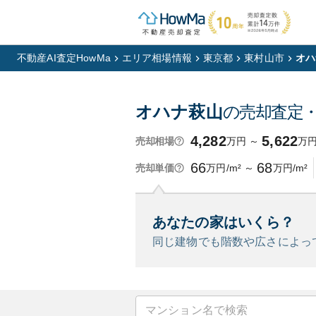
不動産AI査定HowMa
エリア相場情報
東京都
東村山市
オハ
オハナ萩山
の売却査定
4,282
5,622
万円
～
万
売却相場
66
68
万円/m²
～
万円/m²
売却単価
あなたの家はいくら？
同じ建物でも階数や広さによっ