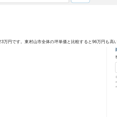
23
万円です。
東村山市
全体の坪単価と比較すると
96
万円も
高