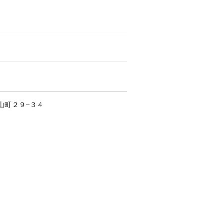
山町
２９−３４