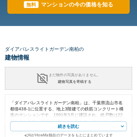
マンションの今の価格を知る
無料
ダイアパレスライトガーデン南柏の
建物情報
まだ物件の写真がありません。
建物写真を寄稿する
「ダイアパレスライトガーデン南柏」は、千葉県流山市名
都借438-1に位置する、地上3階建ての鉄筋コンクリート構
造のマンションです。1991年3月に建設され、総戸数は22
戸を誇ります。管理は日勤方式が取られ、日々のメンテナ
続きを読む
ンスがしっかり行われていることが特徴です。土地の所有
権は各戸にあり、不動産資産としての保有価値を持ってい
AIがHowMa独自のデータをもとにまとめています