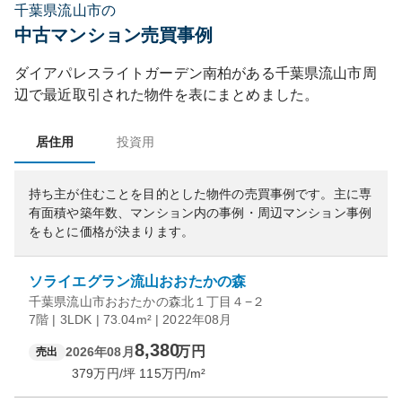
千葉県流山市の
中古マンション売買事例
ダイアパレスライトガーデン南柏
がある
千葉県
流山市
周
辺で最近取引された物件を表にまとめました。
居住用
投資用
持ち主が住むことを目的とした物件の売買事例です。
主に専
有面積や築年数、マンション内の事例・周辺マンション事例
をもとに価格が決まります。
ソライエグラン流山おおたかの森
千葉県流山市おおたかの森北１丁目４−２
7階 | 3LDK | 73.04m² | 2022年08月
8,380
万円
2026年08月
売出
379
万円/坪
115
万円/m²