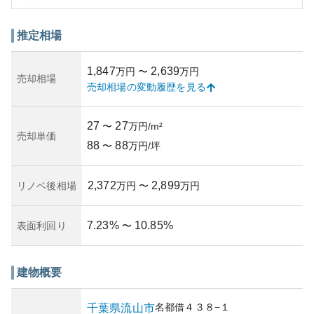
ます。
周辺環境においては、静かな住宅地にありつつ、生活利便
性も備わっています。近隣にはスーパーや学校、公園など
推定相場
生活に必要な施設が充実しており、ファミリー層にとって
も住みやすい環境です。外観はシンプルでありながらモダ
1,847
2,639
万円
〜
万円
ンなデザインが施され、周囲の住宅と調和して落ち着いた
売却相場
売却相場の変動履歴を見る
印象を与えます。
一方で、築年数が30年以上経過していることは、所有リス
クとして考慮する必要があります。築年数が古くなるとと
27
27
〜
万円/m²
もに、建物自体の価値が低下する可能性がありますが、地
売却単価
88
88
理的条件や周辺の開発状況によっては資産価値を保ち続け
〜
万円/坪
ることも可能です。総じて、「ダイアパレスライトガーデ
ン南柏」は価値を保ちたいと考える方にとって、魅力的な
2,372
2,899
リノベ後相場
万円
〜
万円
選択肢と言えるでしょう。
7.23
%
10.85
%
表面利回り
〜
建物概要
名都借
４３８−１
千葉県
流山市