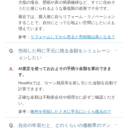
大抵の場合、壁紙や床の簡易修繕など、すぐに住めそ
うだと感じられるような最低限の改善で十分です。
最近では、購入後に自らリフォーム・リノベーション
することで、自分にとって心地よい空間にしたい人も
増えています。
参考：
リフォームしてから売ると売却額は高くなる？
Q.
売却した時に手元に残る金額をシミュレーシ
ョンしたい
AI査定を使っておおよその手残り金額を算出できま
A.
す。
HowMaでは、ローン残高等を差し引いた金額を自動で
計算できます。
正確な金額は不動産会社や税理士に必ずご確認くださ
い。
参考：
物件を売却したときに手元にいくら残るの？
Q.
自分の年収だと、どのくらいの価格帯のマン