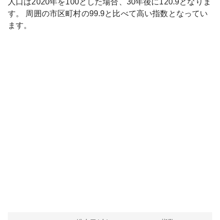
人口は
2020
年を100とした場合、30年後に
120.9
となりま
す。
周囲の市区町村の
99.9
と比べて
高い
指数となってい
ます。