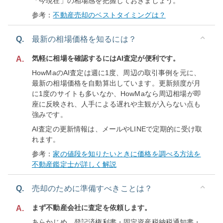
「今現在」の相場感を把握しておきましょう。
参考：
不動産売却のベストタイミングは？
Q.
最新の相場価格を知るには？
気軽に相場を確認するにはAI査定が便利です。
A.
HowMaのAI査定は週に1度、周辺の取引事例を元に、
最新の相場価格を自動算出しています。更新頻度が月
に1度のサイトも多いなか、HowMaなら周辺相場が即
座に反映され、人手による遅れや主観が入らない点も
強みです。
AI査定の更新情報は、メールやLINEで定期的に受け取
れます。
参考：
家の値段を知りたいときに価格を調べる方法を
不動産鑑定士が詳しく解説
Q.
売却のために準備すべきことは？
まず不動産会社に査定を依頼します。
A.
あらかじめ、登記済権利書・固定資産税納税通知書・