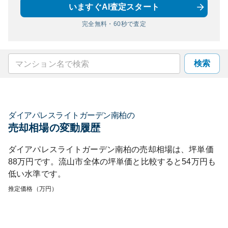
いますぐAI査定スタート
完全無料・60秒で査定
検索
ダイアパレスライトガーデン南柏
の
売却相場の変動履歴
ダイアパレスライトガーデン南柏
の売却相場は、坪単価
88
万円です。
流山市
全体の坪単価と比較すると
54
万円も
低い
水準です。
推定価格（万円）