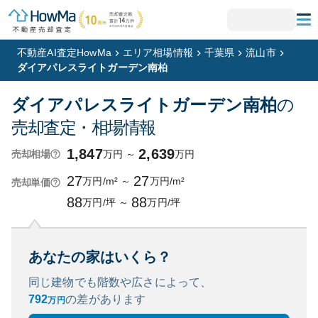
不動産AI査定HowMa
エリア相場情報
千葉県
流山市
ダイアパレスライトガーデン南柏
ダイアパレスライトガーデン南柏
の
売却査定・相場情報
1,847
2,639
万円
～
万円
売却相場
27
27
万円/m²
～
万円/m²
売却単価
88
88
万円/坪
～
万円/坪
あなたの家はいくら？
同じ建物でも階数や広さによって、
792
の
差があります
万円