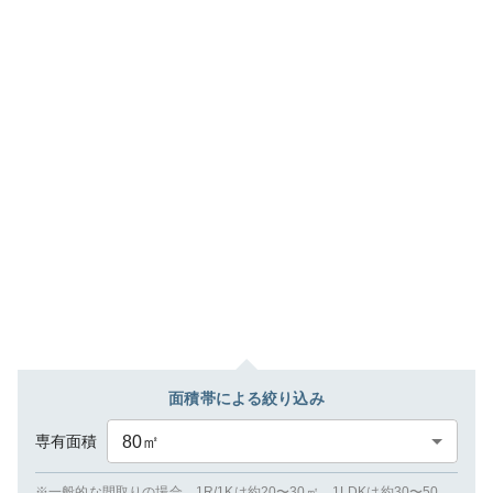
面積帯による絞り込み
専有面積
80
㎡
※一般的な間取りの場合、1R/1Kは約20〜30㎡、1LDKは約30〜50