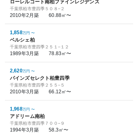
ローレルコート南柏ファインレジデンス
千葉県柏市豊四季５０８−２
2010年2月
築
60.88㎡〜
1,858
万円
〜
ベルシェ柏
千葉県柏市豊四季２５１−１２
1989年3月
築
78.83㎡〜
2,620
万円
〜
パインズセレクト柏豊四季
千葉県柏市豊四季２５５−５
2010年3月
築
66.12㎡〜
1,968
万円
〜
アドリーム南柏
千葉県柏市豊四季７００−９
1994年3月
築
58.3㎡〜