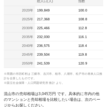
総人口(人)
指数
2020
年
199,849
100.0
2025
年
217,368
108.8
2030
年
225,466
112.8
2035
年
232,030
116.1
2040
年
236,575
118.4
2045
年
239,504
119.8
2050
年
241,539
120.9
※周囲の市区町村は
三郷市、吉川市、柏市、八潮市、松戸市
の将来人口推
計を合算したものです。
※国立社会保障・人口問題研究所 推計 より。
流山市
の売却相場は
3,045
万円 です。具体的に市内の他
のマンションと売却相場を比較したい場合は、次のペー
ジからお探しください。