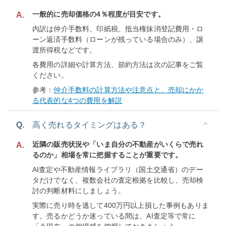
一般的に売却価格の4％程度が目安です。
A.
内訳は仲介手数料、印紙税、抵当権抹消登記費用・ロ
ーン返済手数料（ローンが残っている場合のみ）、譲
渡所得税などです。
各費用の詳細や計算方法、節約方法は次の記事をご覧
ください。
参考：
仲介手数料の計算方法や注意点と、売却にかか
る代表的な4つの費用を解説
Q.
高く売れるタイミングはある？
近隣の販売状況や「いま自分の不動産がいくらで売れ
A.
るのか」相場を常に把握することが重要です。
AI査定や不動産情報ライブラリ（国土交通省）のデー
タだけでなく、複数会社の査定根拠を比較し、売却検
討の判断材料にしましょう。
実際に売り時を逃して400万円以上損した事例もありま
す。売るかどうか迷っている間は、AI査定等で常に