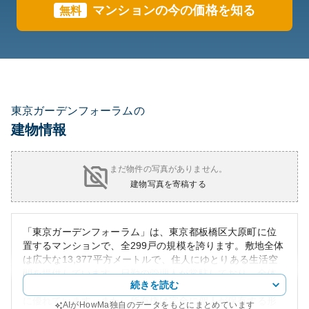
マンションの今の価格を知る
無料
東京ガーデンフォーラムの
建物情報
まだ物件の写真がありません。
建物写真を寄稿する
「東京ガーデンフォーラム」は、東京都板橋区大原町に位
置するマンションで、全299戸の規模を誇ります。敷地全体
は広大な13,377平方メートルで、住人にゆとりある生活空
間を提供しています。日勤の管理人が常駐しており、全体
続きを読む
委託による管理体制も整備されているため、住環境の維持
に優れています。また、所有権は完全に個人が保有する形
AIがHowMa独自のデータをもとにまとめています