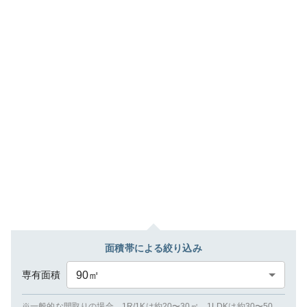
面積帯による絞り込み
専有面積
90
㎡
※一般的な間取りの場合、1R/1Kは約20〜30㎡、1LDKは約30〜50