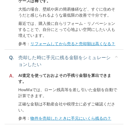
ケースは稀です。
大抵の場合、壁紙や床の簡易修繕など、すぐに住めそ
うだと感じられるような最低限の改善で十分です。
最近では、購入後に自らリフォーム・リノベーション
することで、自分にとって心地よい空間にしたい人も
増えています。
参考：
リフォームしてから売ると売却額は高くなる？
Q.
売却した時に手元に残る金額をシミュレーシ
ョンしたい
AI査定を使っておおよその手残り金額を算出できま
A.
す。
HowMaでは、ローン残高等を差し引いた金額を自動で
計算できます。
正確な金額は不動産会社や税理士に必ずご確認くださ
い。
参考：
物件を売却したときに手元にいくら残るの？