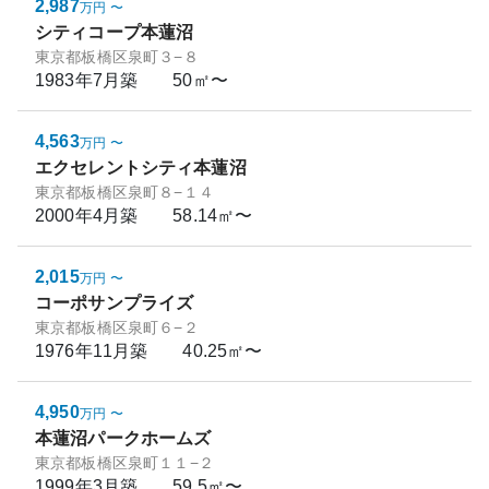
2,987
万円
〜
シティコープ本蓮沼
東京都板橋区泉町３−８
1983年7月
築
50㎡〜
4,563
万円
〜
エクセレントシティ本蓮沼
東京都板橋区泉町８−１４
2000年4月
築
58.14㎡〜
2,015
万円
〜
コーポサンプライズ
東京都板橋区泉町６−２
1976年11月
築
40.25㎡〜
4,950
万円
〜
本蓮沼パークホームズ
東京都板橋区泉町１１−２
1999年3月
築
59.5㎡〜