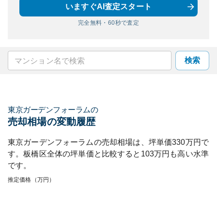
いますぐAI査定スタート
完全無料・60秒で査定
検索
東京ガーデンフォーラム
の
売却相場の変動履歴
東京ガーデンフォーラム
の売却相場は、坪単価
330
万円で
す。
板橋区
全体の坪単価と比較すると
103
万円も
高い
水準
です。
推定価格（万円）