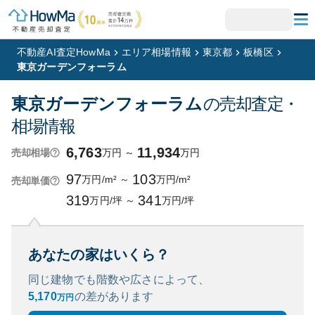
不動産AI査定HowMa
エリア相場情報
東京都
板橋区
東京ガーデンフォーラム
東京ガーデンフォーラム
の売却査定・
相場情報
6,763
11,934
万円
～
万円
売却相場
97
103
万円/m²
～
万円/m²
売却単価
319
341
万円/坪
～
万円/坪
あなたの家はいくら？
同じ建物でも階数や広さによって、
5,170
の
差があります
万円