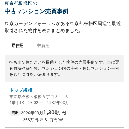
東京都板橋区の
中古マンション売買事例
東京ガーデンフォーラム
がある
東京都
板橋区
周辺で最近
取引された物件を表にまとめました。
居住用
投資用
持ち主が住むことを目的とした物件の売買事例です。
主に専
有面積や築年数、マンション内の事例・周辺マンション事例
をもとに価格が決まります。
トップ板橋
東京都板橋区板橋３丁目３１−５
4階 | 1K | 16.02m² | 1987年03月
1,300
万円
2026年08月
売出
268
万円/坪
81
万円/m²