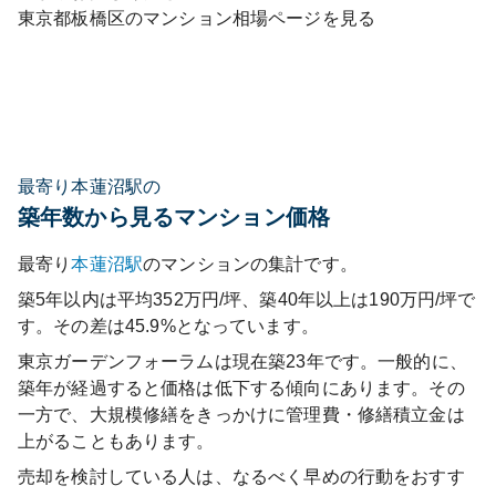
東京都
板橋区
のマンション相場ページを見る
最寄り本蓮沼駅の
築年数から見るマンション価格
最寄り
本蓮沼
駅
のマンションの集計です。
築5年以内は平均352万円/坪、築40年以上は190万円/坪で
す。その差は45.9%となっています。
東京ガーデンフォーラム
は現在築
23
年です。一般的に、
築年が経過すると価格は低下する傾向にあります。その
一方で、大規模修繕をきっかけに管理費・修繕積立金は
上がることもあります。
売却を検討している人は、なるべく早めの行動をおすす