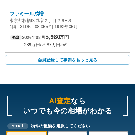
ファミール成増
東京都板橋区成増２丁目２９−８
1階 | 3LDK | 68.35m² | 1992年05月
5,980
万円
2026年08月
売出
289
万円/坪
87
万円/m²
会員登録して事例をもっと見る
AI査定
なら
いつでも今の相場がわかる
物件の種類を選択してください
1
STEP