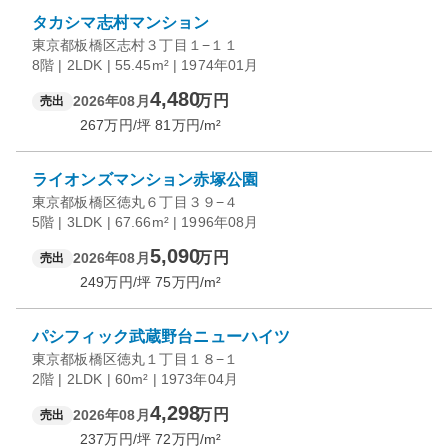
タカシマ志村マンション
東京都板橋区志村３丁目１−１１
8階 | 2LDK | 55.45m² | 1974年01月
4,480
万円
2026年08月
売出
267
万円/坪
81
万円/m²
ライオンズマンション赤塚公園
東京都板橋区徳丸６丁目３９−４
5階 | 3LDK | 67.66m² | 1996年08月
5,090
万円
2026年08月
売出
249
万円/坪
75
万円/m²
パシフィック武蔵野台ニューハイツ
東京都板橋区徳丸１丁目１８−１
2階 | 2LDK | 60m² | 1973年04月
4,298
万円
2026年08月
売出
237
万円/坪
72
万円/m²