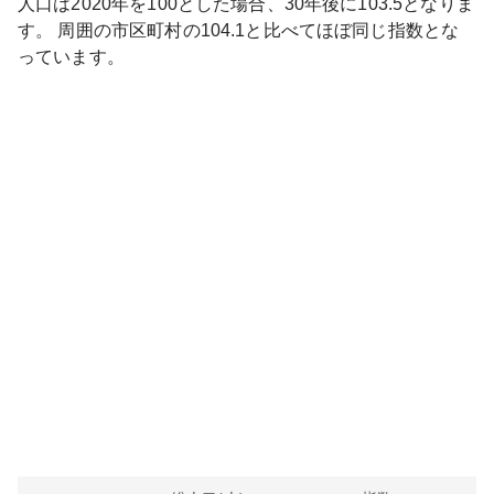
人口は
2020
年を100とした場合、30年後に
103.5
となりま
す。
周囲の市区町村の
104.1
と比べて
ほぼ同じ
指数とな
っています。