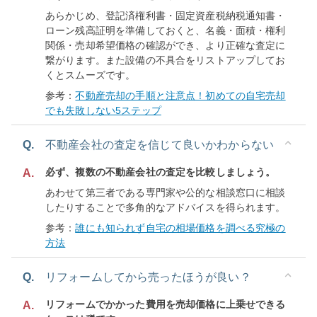
あらかじめ、登記済権利書・固定資産税納税通知書・
ローン残高証明を準備しておくと、名義・面積・権利
関係・売却希望価格の確認ができ、より正確な査定に
繋がります。また設備の不具合をリストアップしてお
くとスムーズです。
参考：
不動産売却の手順と注意点！初めての自宅売却
でも失敗しない5ステップ
Q.
不動産会社の査定を信じて良いかわからない
必ず、複数の不動産会社の査定を比較しましょう。
A.
あわせて第三者である専門家や公的な相談窓口に相談
したりすることで多角的なアドバイスを得られます。
参考：
誰にも知られず自宅の相場価格を調べる究極の
方法
Q.
リフォームしてから売ったほうが良い？
リフォームでかかった費用を売却価格に上乗せできる
A.