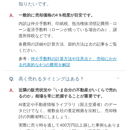
知りたいです。
一般的に売却価格の4％程度が目安です。
A.
内訳は仲介手数料、印紙税、抵当権抹消登記費用・ロ
ーン返済手数料（ローンが残っている場合のみ）、譲
渡所得税などです。
各費用の詳細や計算方法、節約方法は次の記事をご覧
ください。
参考：
仲介手数料の計算方法や注意点と、売却にかか
る代表的な4つの費用を解説
Q.
高く売れるタイミングはある？
近隣の販売状況や「いま自分の不動産がいくらで売れ
A.
るのか」相場を常に把握することが重要です。
AI査定や不動産情報ライブラリ（国土交通省）のデー
タだけでなく、複数会社の査定根拠を比較し、売却検
討の判断材料にしましょう。
実際に売り時を逃して400万円以上損した事例もありま