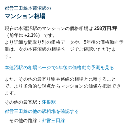
都営三田線本蓮沼駅の
マンション相場
現在の
本蓮沼
駅のマンションの価格相場は
258
万円/坪
（前年比
+2.3%
）
です。
より詳細な間取り別の価格データや、5年後の価格動向予
測は、次の
本蓮沼
駅の相場ページでご確認いただけま
す。
本蓮沼
駅の相場ページで5年後の価格動向予測を見る
また、その他の最寄り駅や路線の相場と比較すること
で、より多角的な視点からマンションの価値を把握でき
ます。
その他の最寄駅：
蓮根
駅
都営三田線
の他の駅相場を確認する
その他の路線：
都営三田線