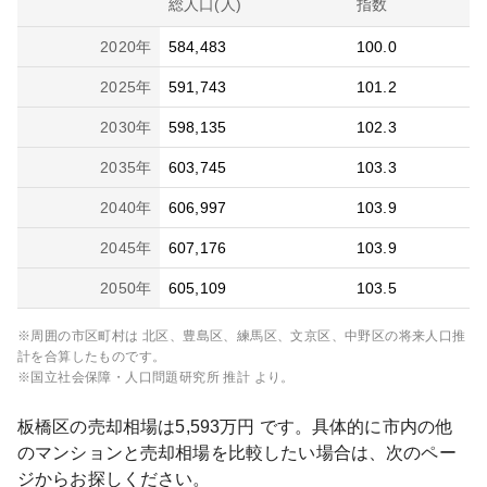
総人口(人)
指数
2020
年
584,483
100.0
2025
年
591,743
101.2
2030
年
598,135
102.3
2035
年
603,745
103.3
2040
年
606,997
103.9
2045
年
607,176
103.9
2050
年
605,109
103.5
※周囲の市区町村は
北区、豊島区、練馬区、文京区、中野区
の将来人口推
計を合算したものです。
※国立社会保障・人口問題研究所 推計 より。
板橋区
の売却相場は
5,593
万円 です。具体的に市内の他
のマンションと売却相場を比較したい場合は、次のペー
ジからお探しください。