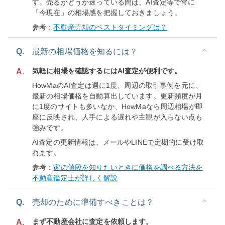
す。売るかどうか迷っている間は、AI査定等で常に
「今現在」の相場感を把握しておきましょう。
参考：
不動産売却のベストタイミングは？
Q.
最新の相場価格を知るには？
気軽に相場を確認するにはAI査定が便利です。
A.
HowMaのAI査定は週に1度、周辺の取引事例を元に、
最新の相場価格を自動算出しています。更新頻度が月
に1度のサイトも多いなか、HowMaなら周辺相場が即
座に反映され、人手による遅れや主観が入らない点も
強みです。
AI査定の更新情報は、メールやLINEで定期的に受け取
れます。
参考：
家の値段を知りたいときに価格を調べる方法を
不動産鑑定士が詳しく解説
Q.
売却のために準備すべきことは？
まず不動産会社に査定を依頼します。
A.