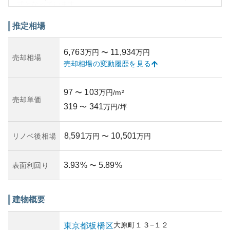
式となっています。
周辺環境については、板橋区という東京都の北部に位置す
るエリアの利便性を享受でき、商業施設、公共施設、公園
推定相場
などが生活圏内に揃っているため、都市生活と自然環境の
バランスが取れている地域といえます。
6,763
11,934
万円
〜
万円
外観は、東京都心部に適した洗練されたデザインが特徴
売却相場
売却相場の変動履歴を見る
で、地域のランドマーク的存在です。資産性においては、
高い利便性と、東京都内でも安定した人気を誇る板橋区エ
リアに位置することから、高い価値を有しています。
97
103
〜
万円/m²
しかし、所有リスクという観点では、市場の変動や都心部
売却単価
319
341
特有の地価変動、災害リスクを考慮する必要があります。
〜
万円/坪
特に最近の気候変動による自然災害リスクは日々増加して
いるため、注意が必要です。
8,591
10,501
リノベ後相場
万円
〜
万円
3.93
%
5.89
%
表面利回り
〜
建物概要
大原町
１３−１２
東京都
板橋区