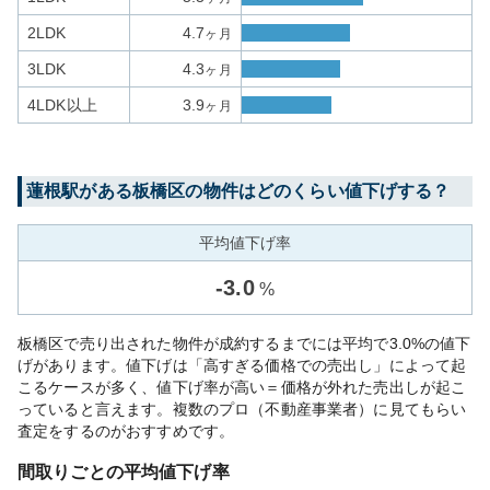
2LDK
4.7
ヶ月
3LDK
4.3
ヶ月
4LDK以上
3.9
ヶ月
蓮根
駅がある
板橋区
の物件はどのくらい値下げする？
平均値下げ率
-
3.0
%
板橋区で売り出された物件が成約するまでには平均で3.0%の値下
げがあります。値下げは「高すぎる価格での売出し」によって起
こるケースが多く、値下げ率が高い＝価格が外れた売出しが起こ
っていると言えます。複数のプロ（不動産事業者）に見てもらい
査定をするのがおすすめです。
間取りごとの平均値下げ率