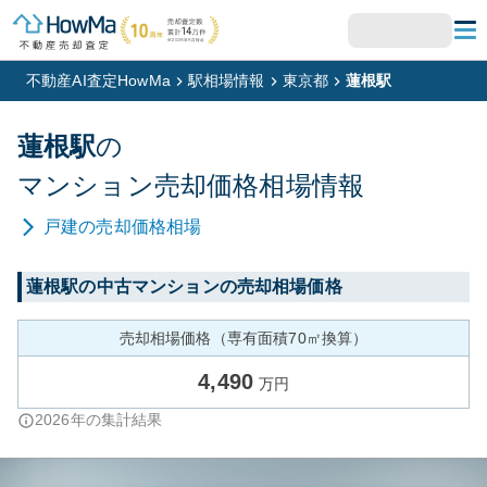
不動産AI査定HowMa
駅相場情報
東京都
蓮根駅
蓮根
駅
の
マンション
売却価格相場情報
戸建
の売却価格相場
蓮根
駅の中古マンションの売却相場価格
売却相場価格（専有面積70㎡換算）
4,490
万円
2026
年の集計結果