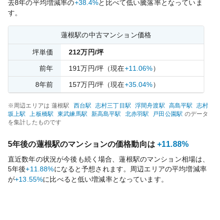
去
8
年の平均増減率の
+38.4%
と比べて
低い
騰落率となっていま
す。
蓮根
駅の中古マンション価格
坪単価
212
万円/坪
前年
191
万円/坪
（現在
+11.06%
）
8
年前
157
万円/坪
（現在
+35.04%
）
※周辺エリアは
蓮根
駅
西台
駅
志村三丁目
駅
浮間舟渡
駅
高島平
駅
志村
坂上
駅
上板橋
駅
東武練馬
駅
新高島平
駅
北赤羽
駅
戸田公園
駅
のデータ
を集計したものです
5年後の
蓮根
駅のマンションの価格動向は
+11.88%
直近数年の状況が今後も続く場合、
蓮根
駅のマンション相場は、
5年後
+11.88%
になると予想されます。周辺エリアの平均増減率
が
+13.55%
に比べると
低い
増減率となっています。