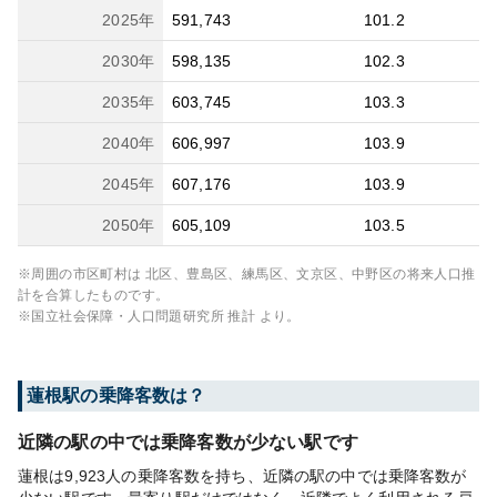
2025
年
591,743
101.2
2030
年
598,135
102.3
2035
年
603,745
103.3
2040
年
606,997
103.9
2045
年
607,176
103.9
2050
年
605,109
103.5
※周囲の市区町村は
北区、豊島区、練馬区、文京区、中野区
の将来人口推
計を合算したものです。
※国立社会保障・人口問題研究所 推計 より。
蓮根
駅の乗降客数は？
近隣の駅の中では乗降客数が少ない駅です
蓮根は9,923人の乗降客数を持ち、近隣の駅の中では乗降客数が