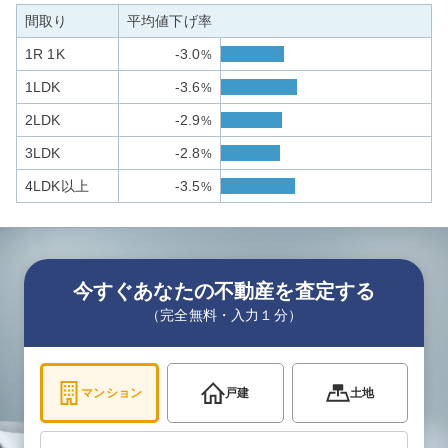
間取り
平均値下げ率
1R 1K
-3.0
%
1LDK
-3.6
%
2LDK
-2.9
%
3LDK
-2.8
%
4LDK以上
-3.5
%
今すぐあなたの不動産を査定する
（完全無料・入力１分）
マンション
戸建
土地