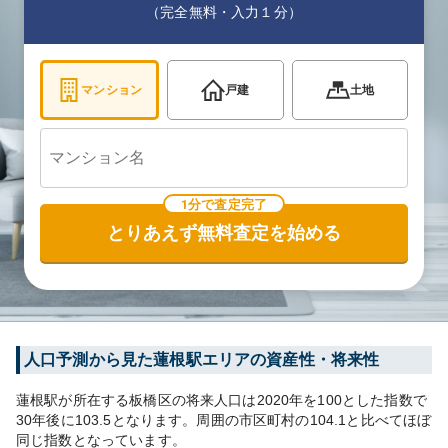
（完全無料・入力１分）
マンション
戸建
土地
1分で査定完了
とりあえず無料査定を始める
人口予測から見た
蓮根
駅エリアの資産性・将来性
蓮根
駅が所在する
板橋区
の将来人口は
2020
年を100とした指数で
30年後に
103.5
となります。
周囲の市区町村の
104.1
と比べて
ほぼ
同じ
指数となっています。