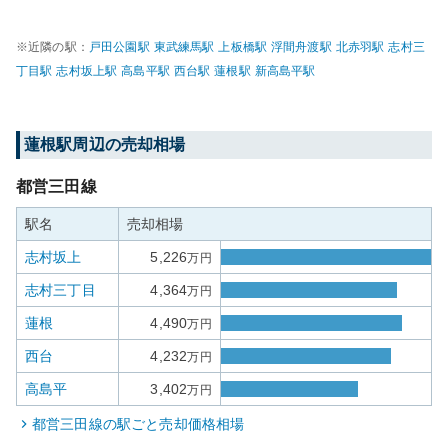
※近隣の駅：
戸田公園
駅
東武練馬
駅
上板橋
駅
浮間舟渡
駅
北赤羽
駅
志村三
丁目
駅
志村坂上
駅
高島平
駅
西台
駅
蓮根
駅
新高島平
駅
蓮根
駅周辺の売却相場
都営三田線
駅名
売却相場
志村坂上
5,226
万円
志村三丁目
4,364
万円
蓮根
4,490
万円
西台
4,232
万円
高島平
3,402
万円
都営三田線
の駅ごと売却価格相場