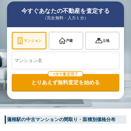
今すぐあなたの不動産を査定する
（完全無料・入力１分）
マンション
戸建
土地
1分で査定完了
とりあえず無料査定を始める
蓮根
駅の中古マンションの間取り・面積別価格分布