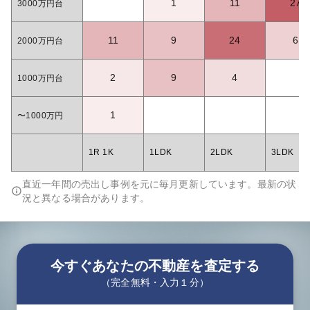
1
11
27
3000万円台
11
9
24
6
2000万円台
2
9
4
1000万円台
1
〜1000万円
1R 1K
1LDK
2LDK
3LDK
直近一年間の売出し事例を元に毎月更新しています。最新の状
況と異なる場合があります。
今すぐあなたの不動産を査定する
（完全無料・入力１分）