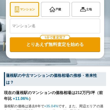
マンション
戸建
土地
1分で査定完了
とりあえず無料査定を始める
蓮根
駅の中古マンションの価格相場の推移・将来性
は？
現在の
蓮根
駅のマンションの価格相場は
212
万円/坪（前
年比
+11.06%
）
蓮根
駅の価格は過去
8
年で
+35.04%
です。
また、周辺エリアの過