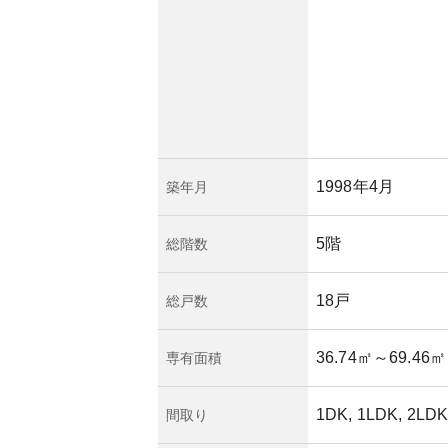
についても事前に調
れらの要素が総合的
のバランスの取れた
1998年4月
築年月
5階
総階数
18戸
総戸数
36.74㎡
～69.46㎡
専有面積
1DK, 1LDK, 2LDK
間取り