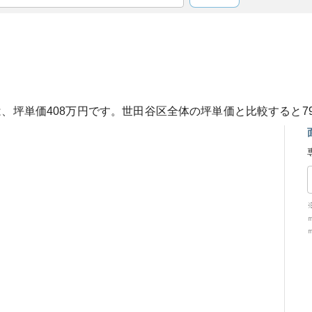
は、坪単価
408
万円です。
世田谷区
全体の坪単価と比較すると
7