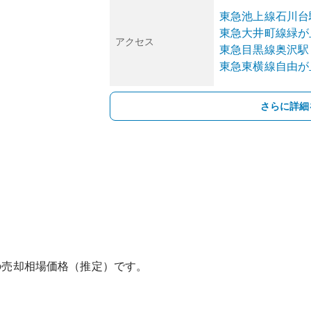
東急池上線
石川台
東急大井町線
緑が
アクセス
東急目黒線
奥沢
駅
東急東横線
自由が
さらに詳細
の売却相場価格（推定）です。