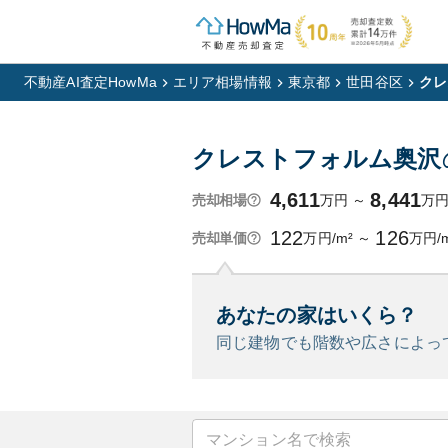
不動産AI査定HowMa
エリア相場情報
東京都
世田谷区
クレ
クレストフォルム奥沢
4,611
8,441
万円
～
万
売却相場
122
126
万円/m²
～
万円/
売却単価
あなたの家はいくら？
同じ建物でも階数や広さによっ