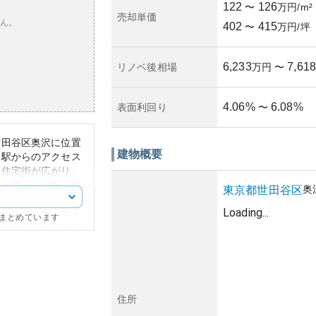
122
126
〜
万円/m²
売却単価
ん。
402
415
〜
万円/坪
6,233
7,618
リノベ後相場
万円
〜
4.06
%
6.08
%
表面利回り
〜
世田谷区奥沢に位置
建物概要
」駅からのアクセス
な住宅街が広がり、
なデザインが施され
奥
東京都
世田谷区
築年数や具体的な管
Loading...
できませんが、東京
にまとめています
価値が安定している
のアクセスの良さと
めである可能性があ
る不動産価値は経済
ことがあるため、そ
住所
要です。また、土地