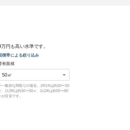
9
万円も
高い
水準です。
面積帯による絞り込み
専有面積
50
㎡
※一般的な間取りの場合、1R/1Kは約20〜30
㎡、1LDKは約30〜50㎡、2LDKは約50〜60
㎡が目安です。