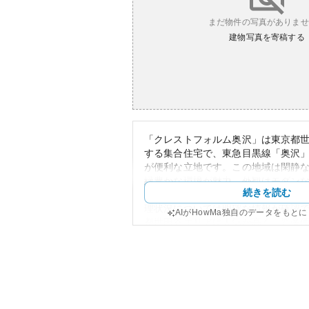
まだ物件の写真がありませ
建物写真を寄稿する
「クレストフォルム奥沢」は東京都
する集合住宅で、東急目黒線「奥沢
が便利な立地です。この地域は閑静
緑豊かな環境が魅力。外観はモダン
続きを読む
ており、街並みに調和しています。
理状況については明確な情報が確認
AIがHowMa独自のデータをもと
都世田谷エリアは人気が高く、資産
マンションが多い地域です。
このマンションの資産性は、都心へ
周辺環境の安定性により、比較的高
ります。しかし、東京都心部におけ
状況や地域の再開発の影響を受ける
ういったリスクを注視することが重