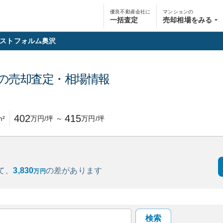
優良不動産会社に
マンションの
一括査定
売却相場をみる
ストフォルム奥沢
の売却査定・相場情報
円
402
415
m²
万円/坪
～
万円/坪
て、
3,830
の
差があります
万円
検索