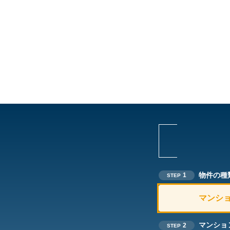
物件の種
1
STEP
マンシ
マンショ
2
STEP