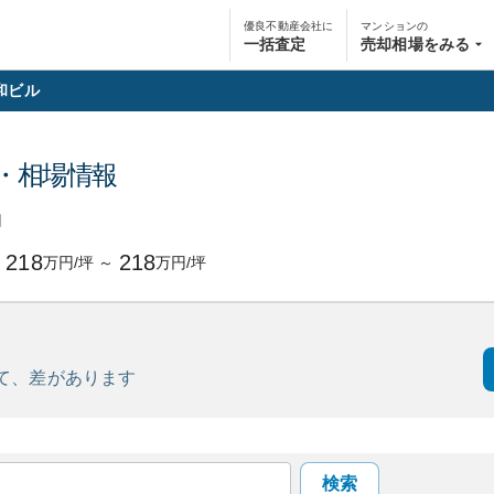
優良不動産会社に
マンションの
一括査定
売却相場をみる
和ビル
・相場情報
円
218
218
万円/坪
～
万円/坪
て、
差があります
検索