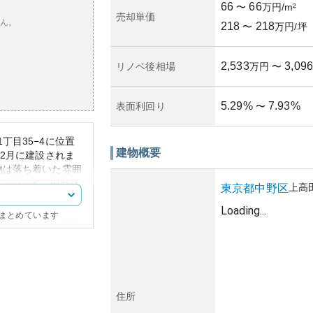
66
66
〜
万円/m²
売却単価
ん。
218
218
〜
万円/坪
2,533
3,096
リノベ後相場
万円
〜
5.29
%
7.93
%
表面利回り
〜
丁目35−4に位置
建物概要
年2月に建設されま
物は落ち着いた雰囲
ションです。中野区
上高
東京都
中野区
心へのアクセスが容
Loading...
にまとめています
かさも備え、商業施
、生活利便性は高い
いエリアであるた
す。
産性については管理
良さから比較的安定
住所
だし、経年による構