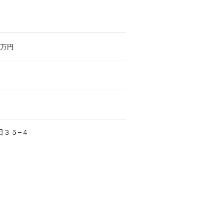
万円
田
３５−４