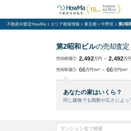
不動産AI査定HowMa
エリア相場情報
東京都
中野区
第2昭
第2昭和ビル
の売却査定
2,492
2,492
万円
～
万
売却相場
66
66
万円/m²
～
万円/m²
売却単価
あなたの家はいくら？
同じ建物でも階数や広さによっ