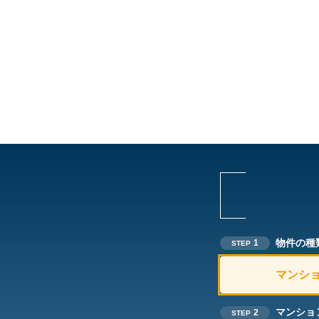
物件の種
1
STEP
マンシ
マンショ
2
STEP