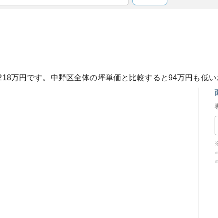
218
万円です。
中野区
全体の坪単価と比較すると
94
万円も
低い