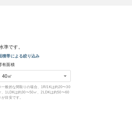
水準です。
面積帯による絞り込み
専有面積
40
㎡
※一般的な間取りの場合、1R/1Kは約20〜30
㎡、1LDKは約30〜50㎡、2LDKは約50〜60
㎡が目安です。