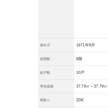
必要性が高まってき
です。他のエリアに
所有リスクも理解し
1971年8月
築年月
6階
総階数
10戸
総戸数
37.79㎡
～37.79㎡
専有面積
2DK
間取り