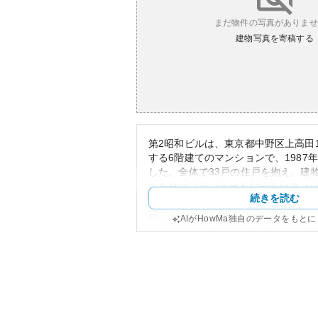
まだ物件の写真がありませ
建物写真を寄稿する
第2昭和ビルは、東京都中野区上高田1
する6階建てのマンションで、1987
した。全体で33戸の住戸を抱え、建
気を持つスタンダードな都市型マン
続きを読む
という立地から交通の便も良く、都
易であることも魅力の一つです。
AIがHowMa独自のデータをもと
周辺環境には、住宅街としての穏や
設や飲食店も適度に揃っているため
と言えます。中野区は文化施設も多
め、文化的な刺激も得やすい環境で
築30年代のマンションとしては、資
状況には左右されるものの、場所の
した価値を保つと考えられます。た