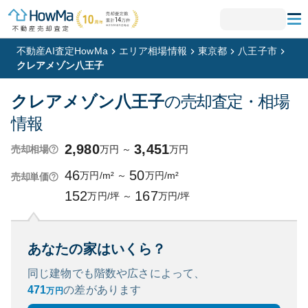
不動産AI査定HowMa
エリア相場情報
東京都
八王子市
クレアメゾン八王子
クレアメゾン八王子
の売却査定・相場
情報
2,980
3,451
万円
～
万円
売却相場
46
50
万円/m²
～
万円/m²
売却単価
152
167
万円/坪
～
万円/坪
あなたの家はいくら？
同じ建物でも階数や広さによって、
471
の
差があります
万円