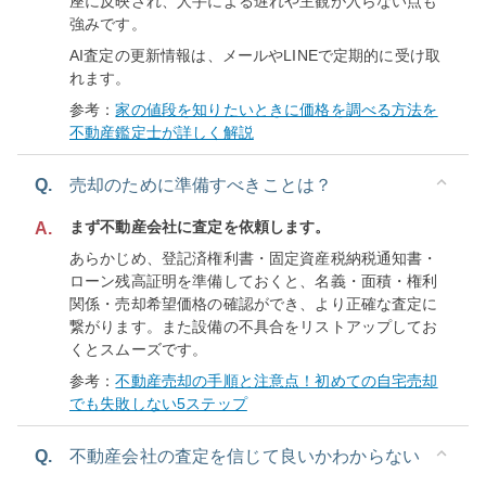
座に反映され、人手による遅れや主観が入らない点も
強みです。
AI査定の更新情報は、メールやLINEで定期的に受け取
れます。
参考：
家の値段を知りたいときに価格を調べる方法を
不動産鑑定士が詳しく解説
Q.
売却のために準備すべきことは？
まず不動産会社に査定を依頼します。
A.
あらかじめ、登記済権利書・固定資産税納税通知書・
ローン残高証明を準備しておくと、名義・面積・権利
関係・売却希望価格の確認ができ、より正確な査定に
繋がります。また設備の不具合をリストアップしてお
くとスムーズです。
参考：
不動産売却の手順と注意点！初めての自宅売却
でも失敗しない5ステップ
Q.
不動産会社の査定を信じて良いかわからない