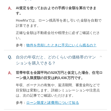
AI査定を使っておおよその手残り金額を算出できま
A.
す。
HowMaでは、ローン残高等を差し引いた金額を自動で
計算できます。
正確な金額は不動産会社や税理士に必ずご確認くださ
い。
参考：
物件を売却したときに手元にいくら残るの？
Q.
自分の年収だと、どのくらいの価格帯のマン
ションを購入できる？
世帯年収を全国平均の529万円と仮定した場合、住宅ロ
A.
ーン借入限度額の目安は約3,436万円です。
年収、ボーナスの有無や、返済期間、審査金利などで
目安額は変動します。詳細シミュレーションや注意点
は、次の記事でご確認いただけます。
参考：
ローン限度と諸費用について知る