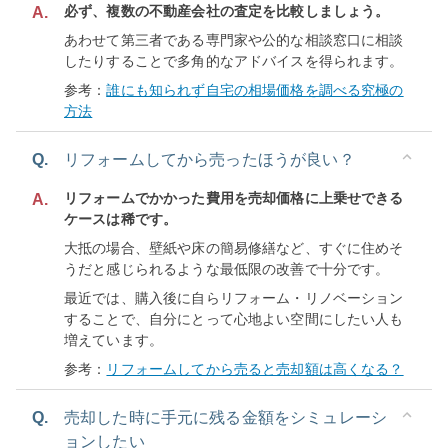
必ず、複数の不動産会社の査定を比較しましょう。
A.
あわせて第三者である専門家や公的な相談窓口に相談
したりすることで多角的なアドバイスを得られます。
参考：
誰にも知られず自宅の相場価格を調べる究極の
方法
Q.
リフォームしてから売ったほうが良い？
リフォームでかかった費用を売却価格に上乗せできる
A.
ケースは稀です。
大抵の場合、壁紙や床の簡易修繕など、すぐに住めそ
うだと感じられるような最低限の改善で十分です。
最近では、購入後に自らリフォーム・リノベーション
することで、自分にとって心地よい空間にしたい人も
増えています。
参考：
リフォームしてから売ると売却額は高くなる？
Q.
売却した時に手元に残る金額をシミュレーシ
ョンしたい