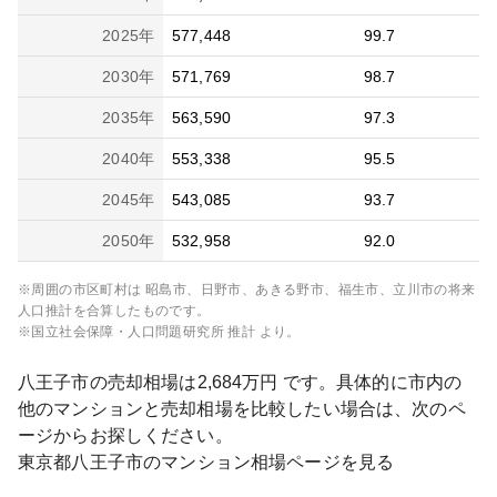
2025
年
577,448
99.7
2030
年
571,769
98.7
2035
年
563,590
97.3
2040
年
553,338
95.5
2045
年
543,085
93.7
2050
年
532,958
92.0
※周囲の市区町村は
昭島市、日野市、あきる野市、福生市、立川市
の将来
人口推計を合算したものです。
※国立社会保障・人口問題研究所 推計 より。
八王子市
の売却相場は
2,684
万円 です。具体的に市内の
他のマンションと売却相場を比較したい場合は、次のペ
ージからお探しください。
東京都
八王子市
のマンション相場ページを見る