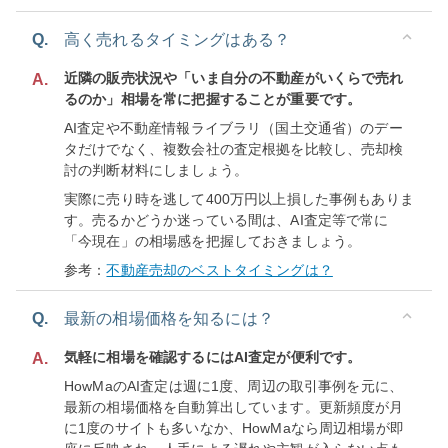
Q.
高く売れるタイミングはある？
近隣の販売状況や「いま自分の不動産がいくらで売れ
A.
るのか」相場を常に把握することが重要です。
AI査定や不動産情報ライブラリ（国土交通省）のデー
タだけでなく、複数会社の査定根拠を比較し、売却検
討の判断材料にしましょう。
実際に売り時を逃して400万円以上損した事例もありま
す。売るかどうか迷っている間は、AI査定等で常に
「今現在」の相場感を把握しておきましょう。
参考：
不動産売却のベストタイミングは？
Q.
最新の相場価格を知るには？
気軽に相場を確認するにはAI査定が便利です。
A.
HowMaのAI査定は週に1度、周辺の取引事例を元に、
最新の相場価格を自動算出しています。更新頻度が月
に1度のサイトも多いなか、HowMaなら周辺相場が即