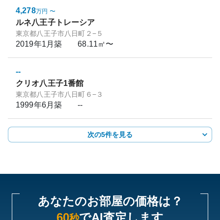
4,278
万円
〜
ルネ八王子トレーシア
東京都八王子市八日町２−５
2019年1月
築
68.11㎡〜
--
クリオ八王子1番館
東京都八王子市八日町６−３
1999年6月
築
--
次の5件を見る
あなたのお部屋の価格は？
60
でAI査定します
秒