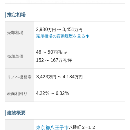
しょう。通勤や通学にも便利なロケーションにあるため、
多世代の住民に人気があります。
外観は近代的で、美しく整備されたファサードが印象的で
推定相場
す。また、適切に管理されたエントランスエリアや共用ス
ペースも特徴で、住民の暮らしの質を高めています。
2,980
3,451
万円
〜
万円
資産性に関しても、八王子市内での住宅需要の高さから、
売却相場
売却相場の変動履歴を見る
安定的に保持される傾向があります。大都市近郊エリアに
位置しているため、賃貸需要も高く、投資としても魅力的
です。
46
50
〜
万円/m²
一方、所有リスクとしては、地震などの自然災害への備え
売却単価
152
167
は確認が必要です。また、築年数が経つにつれ、修繕積立
〜
万円/坪
金や管理費の上昇が予想されるため、経済的な計画を立て
ることも重要です。このように、魅力的な要素が多いマン
3,423
4,184
リノベ後相場
万円
〜
万円
ションである一方で、購入時の詳細な確認が求められるで
しょう。
4.22
%
6.32
%
表面利回り
〜
建物概要
八幡町
２−１２
東京都
八王子市