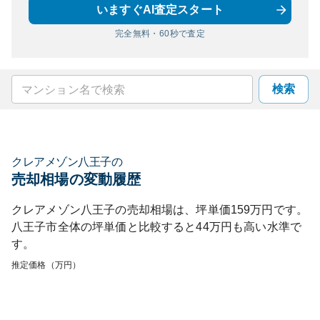
いますぐAI査定スタート
完全無料・60秒で査定
検索
クレアメゾン八王子
の
売却相場の変動履歴
クレアメゾン八王子
の売却相場は、坪単価
159
万円です。
八王子市
全体の坪単価と比較すると
44
万円も
高い
水準で
す。
推定価格（万円）