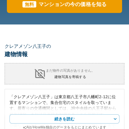
マンションの今の価格を知る
無料
クレアメゾン八王子の
建物情報
まだ物件の写真がありません。
建物写真を寄稿する
「クレアメゾン八王子」は東京都八王子市八幡町2-12に位
置するマンションで、集合住宅のスタイルを取っていま
す。最寄りの交通機関としては、JR中央線の八王子駅から
徒歩19分、または京王線を利用することも可能です。
続きを読む
周辺環境は住宅街でありながらも、商業施設や学校、自然
公園などが点在しており、暮らしやすいエリアと言えるで
AIがHowMa独自のデータをもとにまとめています