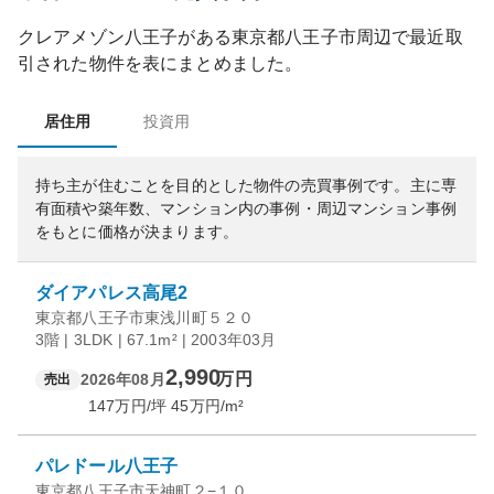
クレアメゾン八王子
がある
東京都
八王子市
周辺で最近取
引された物件を表にまとめました。
居住用
投資用
持ち主が住むことを目的とした物件の売買事例です。
主に専
有面積や築年数、マンション内の事例・周辺マンション事例
をもとに価格が決まります。
ダイアパレス高尾2
東京都八王子市東浅川町５２０
3階 | 3LDK | 67.1m² | 2003年03月
2,990
万円
2026年08月
売出
147
万円/坪
45
万円/m²
パレドール八王子
東京都八王子市天神町２−１０