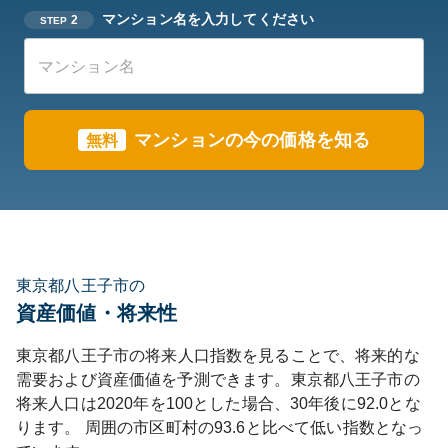
マンション名を入力してください
2
STEP
マンションの今の価格を知る
無料
東京都八王子市の
資産価値・将来性
東京都
八王子市
の将来人口指数を見ることで、将来的な
需要および資産価値を予測できます。
東京都
八王子市
の
将来人口は
2020
年を100とした場合、30年後に
92.0
とな
ります。
周囲の市区町村の
93.6
と比べて
低い
指数となっ