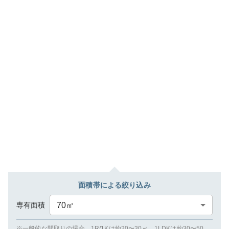
面積帯による絞り込み
専有面積
70
㎡
※一般的な間取りの場合、1R/1Kは約20〜30㎡、1LDKは約30〜50