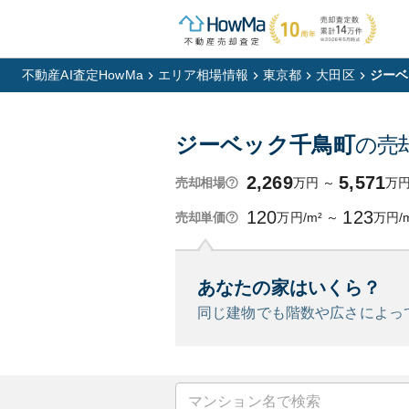
不動産AI査定HowMa
エリア相場情報
東京都
大田区
ジーベ
ジーベック千鳥町
の売
2,269
5,571
万円
～
万
売却相場
120
123
万円/m²
～
万円/
売却単価
あなたの家はいくら？
同じ建物でも階数や広さによっ