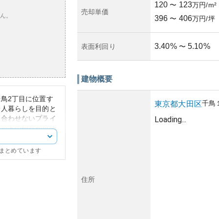
120
123
〜
万円/m²
売却単価
ん。
396
406
〜
万円/坪
3.40
%
5.10
%
表面利回り
〜
建物概要
鳥2丁目に位置す
千鳥
東京都
大田区
一人暮らしを目的と
を合わせないプライ
Loading...
ペットの飼育が可能
には魅力的な選択肢
にまとめています
落ち着いた住宅街に
の生活に必要な施設
東京都内の主要エリ
住所
、閑静な環境を楽し
市生活に調和するデ
ンションの資産性に