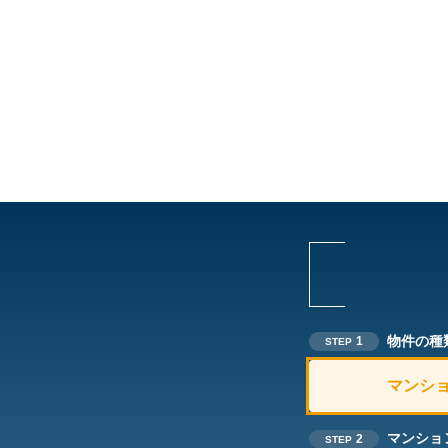
物件の種
1
STEP
マンシ
マンショ
2
STEP