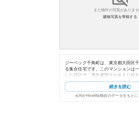
まだ物件の写真がありませ
建物写真を寄稿する
ジーベック千鳥町は、東京都大田区千
る集合住宅です。このマンションは
した設計で、居住者同士があまり顔
ベートな環境が提供されています。
続きを読む
な点も特徴的であり、ペット愛好者
となり得ます。
AIがHowMa独自のデータをもと
周辺環境としては、大田区千鳥町の
位置しており、利便性が高く、日常
や交通アクセスも充実しています。
アへのアクセスも便利でありながら
めるのが魅力です。
外観はモダンで洗練されており、都
ザインが採用されています。このマ