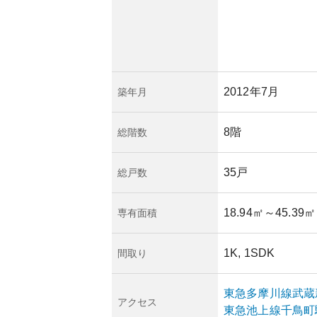
性から基本的に安定
響なども考慮する必
向けであり市場のニ
、古い物件である場
要がありますが、具
2012年7月
築年月
は異なります。総じ
な都市型の居住選択
8階
総階数
35戸
総戸数
18.94㎡
～45.39㎡
専有面積
1K, 1SDK
間取り
東急多摩川線
武蔵
アクセス
東急池上線
千鳥町