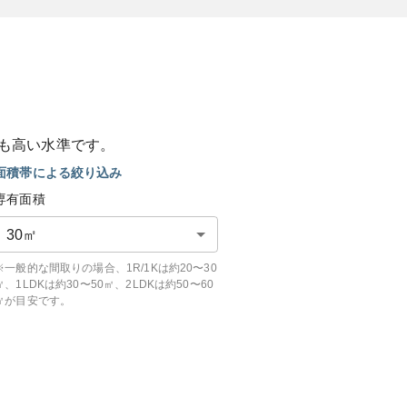
も
高い
水準です。
面積帯による絞り込み
専有面積
30
㎡
※一般的な間取りの場合、1R/1Kは約20〜30
㎡、1LDKは約30〜50㎡、2LDKは約50〜60
㎡が目安です。