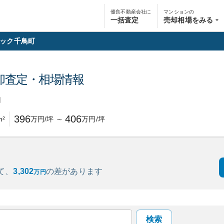
優良不動産会社に
マンションの
一括査定
売却相場をみる
ック千鳥町
却査定・相場情報
円
396
406
m²
万円/坪
～
万円/坪
て、
3,302
の
差があります
万円
検索