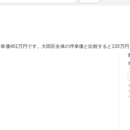
坪単価
401
万円です。
大田区
全体の坪単価と比較すると
133
万円