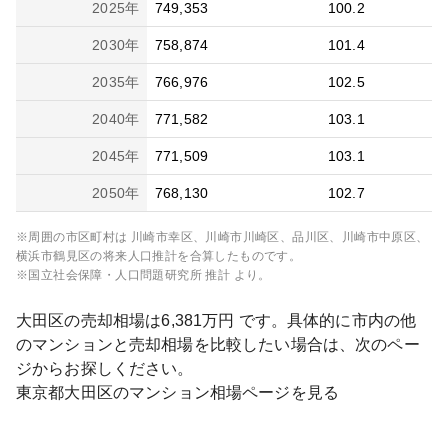
2025
年
749,353
100.2
2030
年
758,874
101.4
2035
年
766,976
102.5
2040
年
771,582
103.1
2045
年
771,509
103.1
2050
年
768,130
102.7
※周囲の市区町村は
川崎市幸区、川崎市川崎区、品川区、川崎市中原区、
横浜市鶴見区
の将来人口推計を合算したものです。
※国立社会保障・人口問題研究所 推計 より。
大田区
の売却相場は
6,381
万円 です。具体的に市内の他
のマンションと売却相場を比較したい場合は、次のペー
ジからお探しください。
東京都
大田区
のマンション相場ページを見る