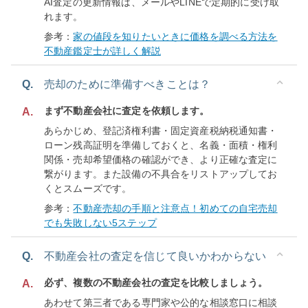
AI査定の更新情報は、メールやLINEで定期的に受け取
れます。
参考：
家の値段を知りたいときに価格を調べる方法を
不動産鑑定士が詳しく解説
Q.
売却のために準備すべきことは？
まず不動産会社に査定を依頼します。
A.
あらかじめ、登記済権利書・固定資産税納税通知書・
ローン残高証明を準備しておくと、名義・面積・権利
関係・売却希望価格の確認ができ、より正確な査定に
繋がります。また設備の不具合をリストアップしてお
くとスムーズです。
参考：
不動産売却の手順と注意点！初めての自宅売却
でも失敗しない5ステップ
Q.
不動産会社の査定を信じて良いかわからない
必ず、複数の不動産会社の査定を比較しましょう。
A.
あわせて第三者である専門家や公的な相談窓口に相談