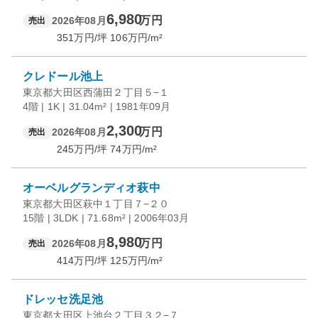
6,980
万円
2026年08月
売出
351
万円/坪
106
万円/m²
クレドール池上
東京都大田区西蒲田２丁目５−１
4階 | 1K | 31.04m² | 1981年09月
2,300
万円
2026年08月
売出
245
万円/坪
74
万円/m²
オーベルグランディオ萩中
東京都大田区萩中１丁目７−２０
15階 | 3LDK | 71.68m² | 2006年03月
8,980
万円
2026年08月
売出
414
万円/坪
125
万円/m²
ドレッセ洗足池
東京都大田区上池台２丁目３２−７