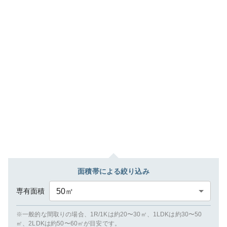
面積帯による絞り込み
専有面積
50
㎡
※一般的な間取りの場合、1R/1Kは約20〜30㎡、1LDKは約30〜50
㎡、2LDKは約50〜60㎡が目安です。