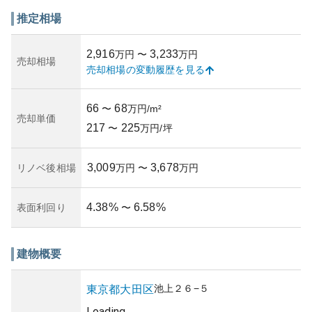
っており、住宅地に調和したデザインが特徴的です。マン
ション偏差値は約50と平均的な水準です。
推定相場
資産性については、東京都内での物件であることから一定
の資産価値が保持されやすい傾向にありますが、詳しい利
2,916
3,233
万円
〜
万円
便性や築年数によって多少変動する可能性があります。流
売却相場
売却相場の変動履歴を見る
通価格はおおよそ2,998万円であり、坪単価は208万円／坪
です。
所有リスクについては、建物の耐震対策があるかなどの保
66
68
〜
万円/m²
守状態が重要なポイントです。築年数や管理状況が不明な
売却単価
217
225
ため、購入時には詳細な調査が必要です。このような要素
〜
万円/坪
を考慮し、長期的な視野で資産としての価値を判断するこ
とが求められます。
3,009
3,678
リノベ後相場
万円
〜
万円
4.38
%
6.58
%
表面利回り
〜
建物概要
池上
２６−５
東京都
大田区
Loading...