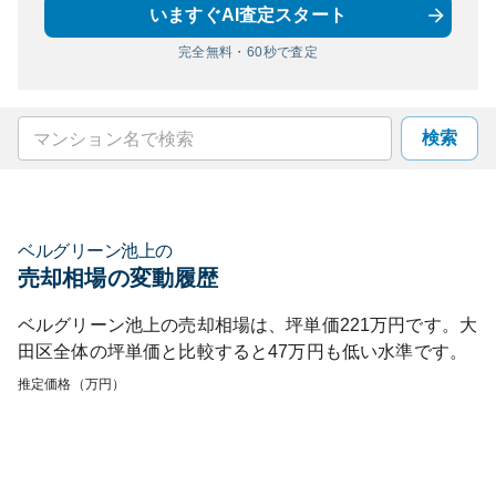
いますぐAI査定スタート
完全無料・60秒で査定
検索
ベルグリーン池上
の
売却相場の変動履歴
ベルグリーン池上
の売却相場は、坪単価
221
万円です。
大
田区
全体の坪単価と比較すると
47
万円も
低い
水準です。
推定価格（万円）