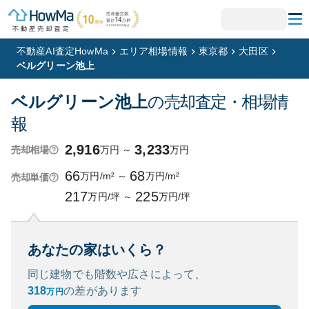
不動産AI査定HowMa
エリア相場情報
東京都
大田区
ベルグリーン池上
ベルグリーン池上
の売却査定・相場情
報
2,916
3,233
万円
～
万円
売却相場
66
68
万円/m²
～
万円/m²
売却単価
217
225
万円/坪
～
万円/坪
あなたの家はいくら？
同じ建物でも階数や広さによって、
318
の
差があります
万円