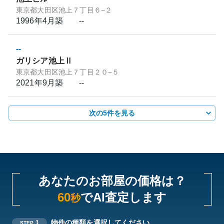
東京都大田区池上７丁目６−２
1996年4月
築
--
--
ガリシア池上Ⅱ
東京都大田区池上７丁目２０−５
2021年9月
築
--
次の5件を見る
あなたのお部屋の価格は？
60
でAI査定します
秒
物件の種類を選択してください
1
STEP