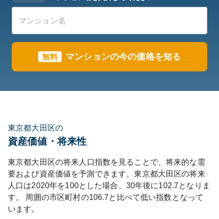
マンションの今の価格を知る
無料
東京都大田区の
資産価値・将来性
東京都
大田区
の将来人口指数を見ることで、将来的な需
要および資産価値を予測できます。
東京都
大田区
の将来
人口は
2020
年を100とした場合、30年後に
102.7
となりま
す。
周囲の市区町村の
106.7
と比べて
低い
指数となって
います。