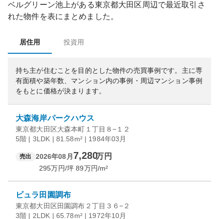
ベルグリーン池上
がある
東京都
大田区
周辺で最近取引さ
れた物件を表にまとめました。
居住用
投資用
持ち主が住むことを目的とした物件の売買事例です。
主に専
有面積や築年数、マンション内の事例・周辺マンション事例
をもとに価格が決まります。
大森海岸パークハウス
東京都大田区大森本町１丁目８−１２
5階 | 3LDK | 81.58m² | 1984年03月
7,280
万円
2026年08月
売出
295
万円/坪
89
万円/m²
ビュラ田園調布
東京都大田区田園調布２丁目３６−２
3階 | 2LDK | 65.78m² | 1972年10月