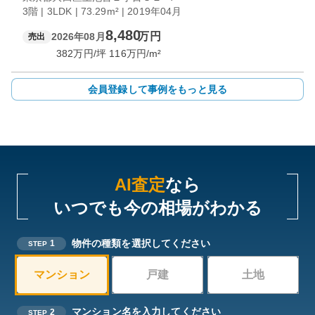
3階 | 3LDK | 73.29m² | 2019年04月
8,480
万円
2026年08月
売出
382
万円/坪
116
万円/m²
会員登録して事例をもっと見る
AI査定
なら
いつでも今の相場がわかる
物件の種類を選択してください
1
STEP
マンション
戸建
土地
マンション名を入力してください
2
STEP