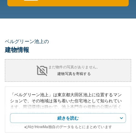
ベルグリーン池上の
建物情報
まだ物件の写真がありません。
建物写真を寄稿する
「ベルグリーン池上」は東京都大田区池上に位置するマン
ションで、その地域は落ち着いた住宅地として知られてい
ます。周辺環境は静かで、池上本門寺や複数の公園が近く
にあり、自然を感じることができる点が魅力です。また、
続きを読む
交通アクセスも良好で、池上駅や多くのバス路線により都
心へのアクセスがしやすい立地にあります。
AIがHowMa独自のデータをもとにまとめています
外観に関しては、現代的なデザインを採用し、清潔感を保