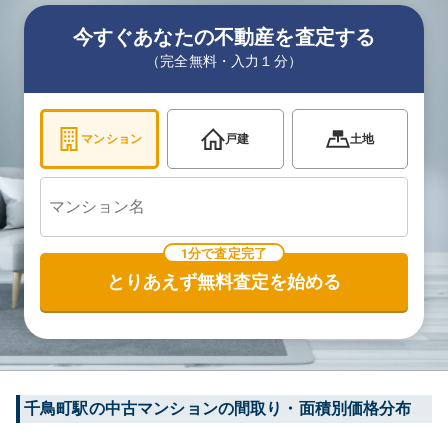
今すぐあなたの不動産を査定する
（完全無料・入力１分）
マンション
戸建
土地
1分で査定完了
とりあえず無料査定を始める
千鳥町
駅の中古マンションの間取り・面積別価格分布