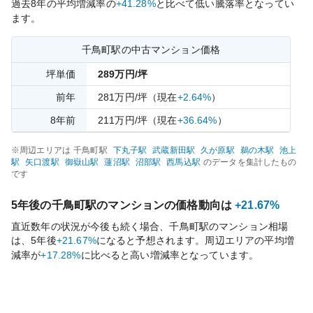
過去
8
年の平均増減率の
+41.28%
と比べて
低い
騰落率となってい
ます。
千鳥町
駅の中古マンション価格
坪単価
289
万円/坪
前年
281
万円/坪
（現在
+2.64%
）
8
年前
211
万円/坪
（現在
+36.64%
）
※周辺エリアは
千鳥町
駅
下丸子
駅
武蔵新田
駅
久が原
駅
鵜の木
駅
池上
駅
矢口渡
駅
御嶽山
駅
蓮沼
駅
沼部
駅
西馬込
駅
のデータを集計したもの
です
5年後の
千鳥町
駅のマンションの価格動向は
+21.67%
直近数年の状況が今後も続く場合、
千鳥町
駅のマンション相場
は、5年後
+21.67%
になると予想されます。周辺エリアの平均増
減率が
+17.28%
に比べると
高い
増減率となっています。