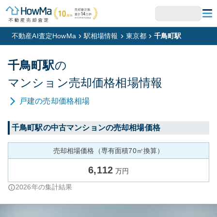
不動産AI査定HowMa
駅相場情報
東京都
千鳥町駅
千鳥町
駅
の
マンション
売却価格相場情報
戸建
の売却価格相場
千鳥町
駅の中古マンションの売却相場価格
売却相場価格（専有面積70㎡換算）
6,112
万円
2026
年の集計結果