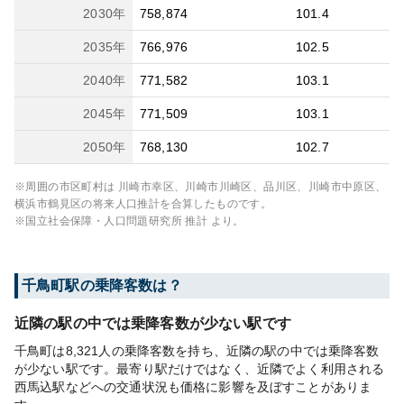
2030
年
758,874
101.4
2035
年
766,976
102.5
2040
年
771,582
103.1
2045
年
771,509
103.1
2050
年
768,130
102.7
※周囲の市区町村は
川崎市幸区、川崎市川崎区、品川区、川崎市中原区、
横浜市鶴見区
の将来人口推計を合算したものです。
※国立社会保障・人口問題研究所 推計 より。
千鳥町
駅の乗降客数は？
近隣の駅の中では乗降客数が少ない駅です
千鳥町は8,321人の乗降客数を持ち、近隣の駅の中では乗降客数
が少ない駅です。最寄り駅だけではなく、近隣でよく利用される
西馬込駅などへの交通状況も価格に影響を及ぼすことがありま