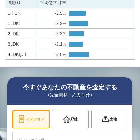
間取り
平均値下げ率
1R 1K
-2.5
%
1LDK
-2.9
%
2LDK
-2.3
%
3LDK
-2.1
%
4LDK以上
-3.0
%
今すぐあなたの不動産を査定する
（完全無料・入力１分）
マンション
戸建
土地