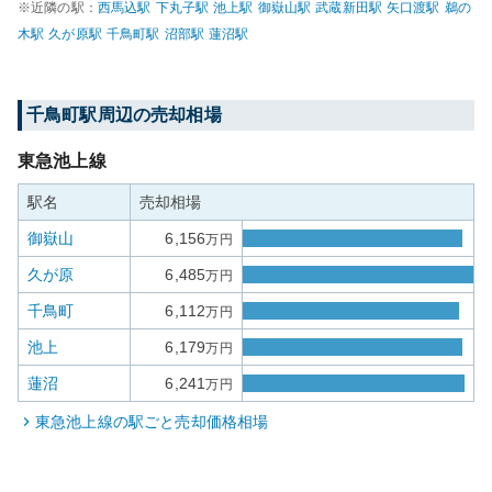
※近隣の駅：
西馬込
駅
下丸子
駅
池上
駅
御嶽山
駅
武蔵新田
駅
矢口渡
駅
鵜の
木
駅
久が原
駅
千鳥町
駅
沼部
駅
蓮沼
駅
千鳥町
駅周辺の売却相場
東急池上線
駅名
売却相場
御嶽山
6,156
万円
久が原
6,485
万円
千鳥町
6,112
万円
池上
6,179
万円
蓮沼
6,241
万円
東急池上線
の駅ごと売却価格相場