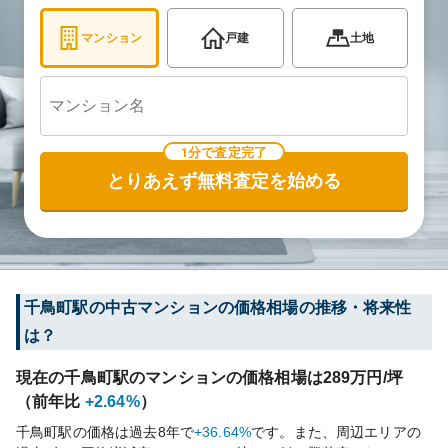
マンション
戸建
土地
1分で査定完了
とりあえず無料査定を始める
千鳥町
駅の中古マンションの価格相場の推移・将来性
は？
現在の
千鳥町
駅のマンションの価格相場は
289
万円/坪
（前年比
+2.64%
）
千鳥町
駅の価格は過去
8
年で
+36.64%
です。
また、周辺エリアの