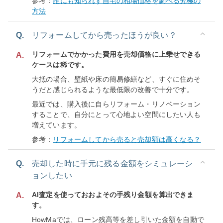
参考：
誰にも知られず自宅の相場価格を調べる究極の
方法
Q.
リフォームしてから売ったほうが良い？
リフォームでかかった費用を売却価格に上乗せできる
A.
ケースは稀です。
大抵の場合、壁紙や床の簡易修繕など、すぐに住めそ
うだと感じられるような最低限の改善で十分です。
最近では、購入後に自らリフォーム・リノベーション
することで、自分にとって心地よい空間にしたい人も
増えています。
参考：
リフォームしてから売ると売却額は高くなる？
Q.
売却した時に手元に残る金額をシミュレーシ
ョンしたい
AI査定を使っておおよその手残り金額を算出できま
A.
す。
HowMaでは、ローン残高等を差し引いた金額を自動で