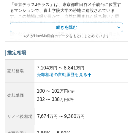
「東京テラスJテラス」は、東京都世田谷区千歳台に位置す
るマンションで、青山学院大学の跡地に建設されていま
す。この地域は緑が豊かで、自然に囲まれた落ち着いた環
境が魅力です。また、交通アクセスも比較的良好な場所に
続きを読む
あり、利便性も兼ね備えています。マンションの外観は高
層で都会的なデザインが採用されており、2005年11月に竣
AIがHowMa独自のデータをもとにまとめています
工された14階建ての建物です。このマンションは資産価値
が高く、世田谷区というブランド力と立地の良さも加わ
り、中古市場でも高い評価を受けています。また、所有リ
推定相場
スクについては都心に近い立地でありながら、自然災害の
リスクが比較的低いエリアに位置しているため、比較的安
7,104
8,841
万円
〜
万円
全とされています。全体的にバランスの取れた投資として
売却相場
売却相場の変動履歴を見る
魅力的な選択肢の一つと言えるでしょう。
100
102
〜
万円/m²
売却単価
332
338
〜
万円/坪
7,674
9,380
リノベ後相場
万円
〜
万円