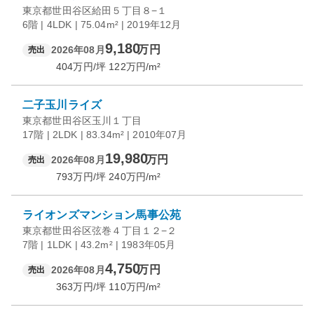
東京都世田谷区給田５丁目８−１
6階 | 4LDK | 75.04m² | 2019年12月
9,180
万円
2026年08月
売出
404
万円/坪
122
万円/m²
二子玉川ライズ
東京都世田谷区玉川１丁目
17階 | 2LDK | 83.34m² | 2010年07月
19,980
万円
2026年08月
売出
793
万円/坪
240
万円/m²
ライオンズマンション馬事公苑
東京都世田谷区弦巻４丁目１２−２
7階 | 1LDK | 43.2m² | 1983年05月
4,750
万円
2026年08月
売出
363
万円/坪
110
万円/m²