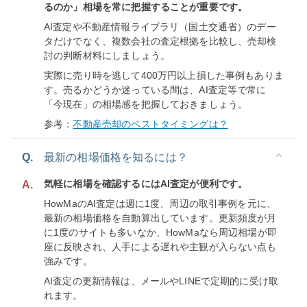
るのか」相場を常に把握することが重要です。
AI査定や不動産情報ライブラリ（国土交通省）のデー
タだけでなく、複数会社の査定根拠を比較し、売却検
討の判断材料にしましょう。
実際に売り時を逃して400万円以上損した事例もありま
す。売るかどうか迷っている間は、AI査定等で常に
「今現在」の相場感を把握しておきましょう。
参考：
不動産売却のベストタイミングは？
Q.
最新の相場価格を知るには？
気軽に相場を確認するにはAI査定が便利です。
A.
HowMaのAI査定は週に1度、周辺の取引事例を元に、
最新の相場価格を自動算出しています。更新頻度が月
に1度のサイトも多いなか、HowMaなら周辺相場が即
座に反映され、人手による遅れや主観が入らない点も
強みです。
AI査定の更新情報は、メールやLINEで定期的に受け取
れます。