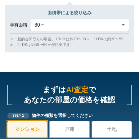
面積帯による絞り込み
専有面積
80
㎡
※一般的な間取りの場合、1R/1Kは約20〜30㎡、1LDKは約30〜50
㎡、2LDKは約50〜60㎡が目安です。
まずは
AI査定
で
あなたの部屋の価格を確認
物件の種類を選択してください
1
STEP
マンション
戸建
土地