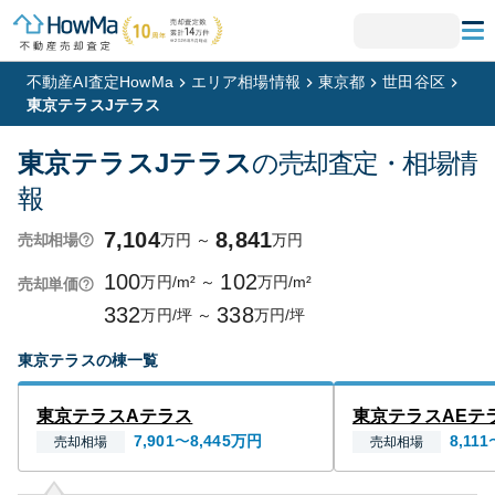
不動産AI査定HowMa
エリア相場情報
東京都
世田谷区
東京テラスJテラス
東京テラスJテラス
の売却査定・相場情
報
7,104
8,841
万円
～
万円
売却相場
100
102
万円/m²
～
万円/m²
売却単価
332
338
万円/坪
～
万円/坪
東京テラス
の棟一覧
東京テラスAテラス
東京テラスAEテ
7,901
〜
8,445
万円
8,111
売却相場
売却相場