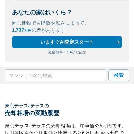
あなたの家はいくら？
同じ建物でも階数や広さによって、
1,737
の
差があります
万円
いますぐAI査定スタート
完全無料・60秒で査定
検索
東京テラスJテラス
の
売却相場の変動履歴
東京テラスJテラス
の売却相場は、坪単価
335
万円です。
世田谷区
全体の坪単価と比較すると
6
万円も
高い
水準で