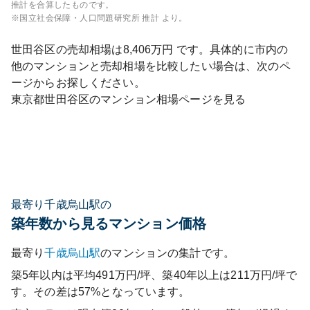
推計を合算したものです。
※国立社会保障・人口問題研究所 推計 より。
世田谷区
の売却相場は
8,406
万円 です。具体的に市内の
他のマンションと売却相場を比較したい場合は、次のペ
ージからお探しください。
東京都
世田谷区
のマンション相場ページを見る
最寄り千歳烏山駅の
築年数から見るマンション価格
最寄り
千歳烏山
駅
のマンションの集計です。
築5年以内は平均491万円/坪、築40年以上は211万円/坪で
す。その差は57%となっています。