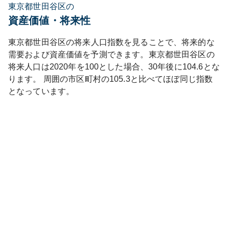
東京都世田谷区の
資産価値・将来性
東京都
世田谷区
の将来人口指数を見ることで、将来的な
需要および資産価値を予測できます。
東京都
世田谷区
の
将来人口は
2020
年を100とした場合、30年後に
104.6
とな
ります。
周囲の市区町村の
105.3
と比べて
ほぼ同じ
指数
となっています。