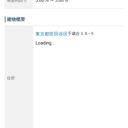
3.86
%
5.80
%
表面利回り
〜
建物概要
千歳台
１６−５
東京都
世田谷区
Loading...
住所