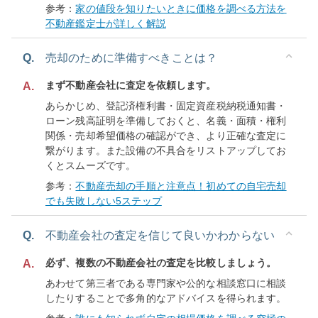
参考：
家の値段を知りたいときに価格を調べる方法を
不動産鑑定士が詳しく解説
Q.
売却のために準備すべきことは？
まず不動産会社に査定を依頼します。
A.
あらかじめ、登記済権利書・固定資産税納税通知書・
ローン残高証明を準備しておくと、名義・面積・権利
関係・売却希望価格の確認ができ、より正確な査定に
繋がります。また設備の不具合をリストアップしてお
くとスムーズです。
参考：
不動産売却の手順と注意点！初めての自宅売却
でも失敗しない5ステップ
Q.
不動産会社の査定を信じて良いかわからない
必ず、複数の不動産会社の査定を比較しましょう。
A.
あわせて第三者である専門家や公的な相談窓口に相談
したりすることで多角的なアドバイスを得られます。