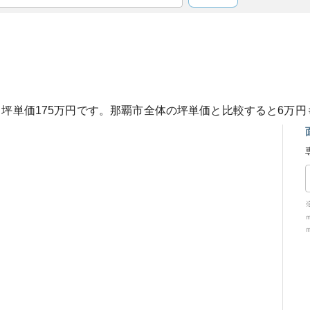
、坪単価
175
万円です。
那覇市
全体の坪単価と比較すると
6
万円