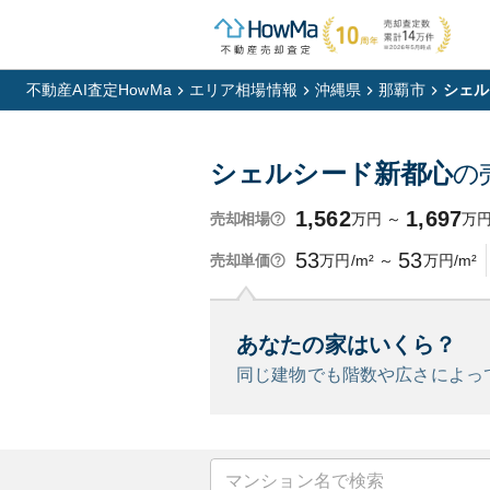
不動産AI査定HowMa
エリア相場情報
沖縄県
那覇市
シェル
シェルシード新都心
の
1,562
1,697
万円
～
万
売却相場
53
53
万円/m²
～
万円/m²
売却単価
あなたの家はいくら？
同じ建物でも階数や広さによっ