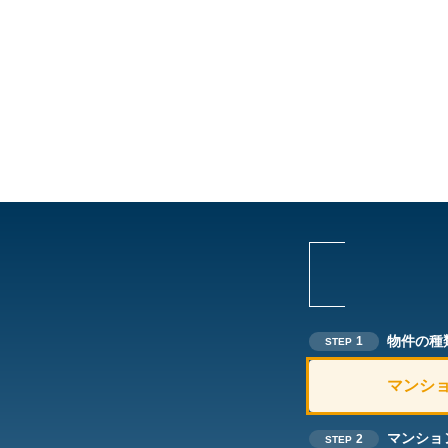
物件の種
1
STEP
マンシ
マンショ
2
STEP