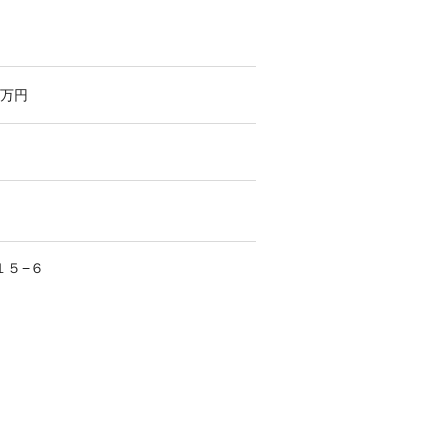
万円
１５−６