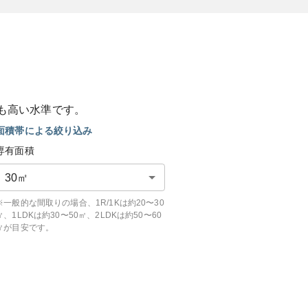
も
高い
水準です。
面積帯による絞り込み
専有面積
30
㎡
※一般的な間取りの場合、1R/1Kは約20〜30
㎡、1LDKは約30〜50㎡、2LDKは約50〜60
㎡が目安です。