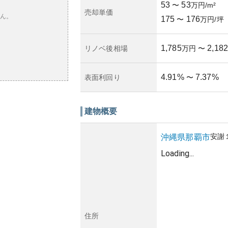
53
53
〜
万円/m²
売却単価
ん。
175
176
〜
万円/坪
1,785
2,182
リノベ後相場
万円
〜
4.91
%
7.37
%
表面利回り
〜
建物概要
安謝
沖縄県
那覇市
Loading...
住所