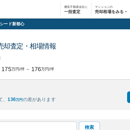
優良不動産会社に
マンションの
一括査定
売却相場をみる
シード新都心
売却査定・相場情報
円
175
176
万円/坪
～
万円/坪
て、
136
の
差があります
万円
検索