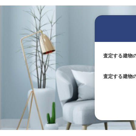
査定する建物
査定する
建物