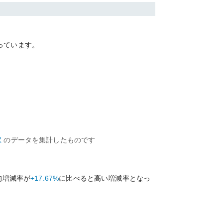
っています。
駅
のデータを集計したものです
均増減率が
+17.67%
に比べると
高い
増減率となっ