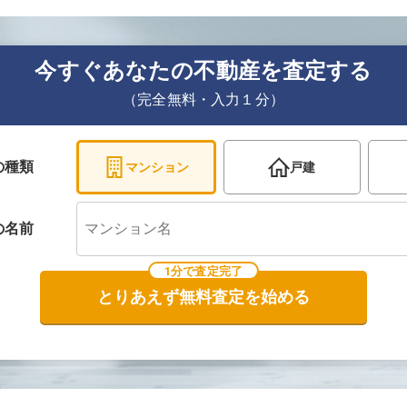
今すぐあなたの不動産を査定する
（完全無料・入力１分）
の種類
マンション
戸建
の
名前
1分で査定完了
とりあえず無料査定を始める