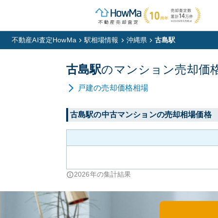
不動産AI査定HowMa
駅相場情報
沖縄県
古島駅
古島
駅
の
マンション
売却価
戸建
の売却価格相場
古島
駅の中古マンションの売却相場価格
2026
年の集計結果