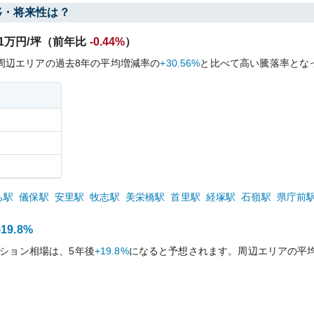
移・将来性は？
1
万円/坪（前年比
-0.44%
）
周辺エリアの過去
8
年の平均増減率の
+30.56%
と比べて
高い
騰落率とな
ち
駅
儀保
駅
安里
駅
牧志
駅
美栄橋
駅
首里
駅
経塚
駅
石嶺
駅
県庁前
+19.8%
ション相場は、5年後
+19.8%
になると予想されます。周辺エリアの平