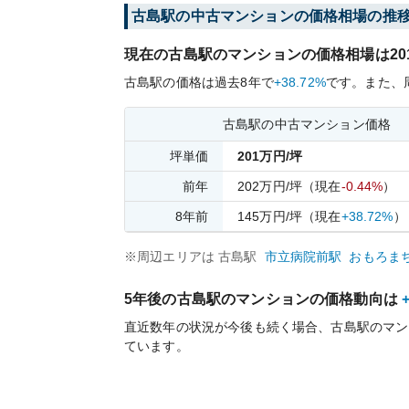
古島
駅の中古マンションの価格相場の推
現在の
古島
駅のマンションの価格相場は
20
古島
駅の価格は過去
8
年で
+38.72%
です。
また、
古島
駅の中古マンション価格
坪単価
201
万円/坪
前年
202
万円/坪
（現在
-0.44%
）
8
年前
145
万円/坪
（現在
+38.72%
）
※周辺エリアは
古島
駅
市立病院前
駅
おもろま
5年後の
古島
駅のマンションの価格動向は
直近数年の状況が今後も続く場合、
古島
駅のマン
ています。