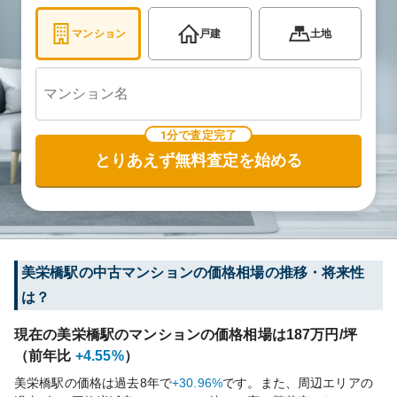
マンション
戸建
土地
1分で査定完了
とりあえず無料査定を始める
美栄橋
駅の中古マンションの価格相場の推移・将来性
は？
現在の
美栄橋
駅のマンションの価格相場は
187
万円/坪
（前年比
+4.55%
）
美栄橋
駅の価格は過去
8
年で
+30.96%
です。
また、周辺エリアの