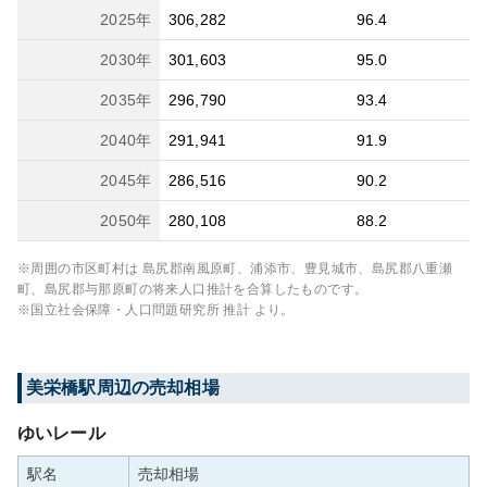
2025
年
306,282
96.4
2030
年
301,603
95.0
2035
年
296,790
93.4
2040
年
291,941
91.9
2045
年
286,516
90.2
2050
年
280,108
88.2
※周囲の市区町村は
島尻郡南風原町、浦添市、豊見城市、島尻郡八重瀬
町、島尻郡与那原町
の将来人口推計を合算したものです。
※国立社会保障・人口問題研究所 推計 より。
美栄橋
駅周辺の売却相場
ゆいレール
駅名
売却相場