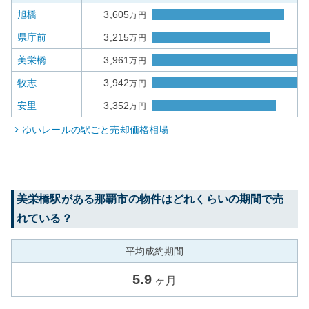
旭橋
3,605
万円
県庁前
3,215
万円
美栄橋
3,961
万円
牧志
3,942
万円
安里
3,352
万円
ゆいレール
の駅ごと売却価格相場
美栄橋
駅がある
那覇市
の物件はどれくらいの期間で売
れている？
平均成約期間
5.9
ヶ月