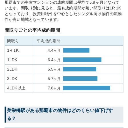
那覇市での中古マンションの成約期間は平均で5.9ヶ月となって
います。間取り別に見ると、最も成約期間が短い間取りは1R 1K
となっており、投資用物件を中心としたシングル向け物件の流動
性が高い地域となっています。
間取りごとの平均成約期間
間取り
平均成約期間
1R 1K
4.4
ヶ月
1LDK
6.4
ヶ月
2LDK
5.5
ヶ月
3LDK
5.7
ヶ月
4LDK以上
7.8
ヶ月
美栄橋
駅がある
那覇市
の物件はどのくらい値下げす
る？