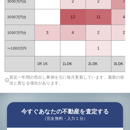
2
2
7
3000万円台
12
11
4
2000万円台
3
4
2
2
1000万円台
1
〜1000万円
1R 1K
1LDK
2LDK
3LDK
直近一年間の売出し事例を元に毎月更新しています。最新の状
況と異なる場合があります。
今すぐあなたの不動産を査定する
（完全無料・入力１分）