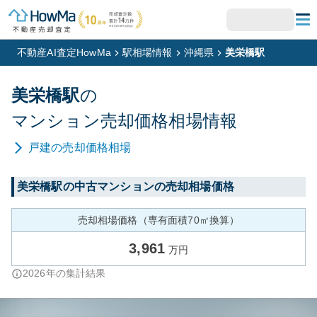
不動産AI査定HowMa
駅相場情報
沖縄県
美栄橋駅
美栄橋
駅
の
マンション
売却価格相場情報
戸建
の売却価格相場
美栄橋
駅の中古マンションの売却相場価格
売却相場価格（専有面積70㎡換算）
3,961
万円
2026
年の集計結果