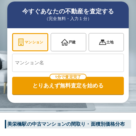
今すぐあなたの不動産を査定する
（完全無料・入力１分）
マンション
戸建
土地
1分で査定完了
とりあえず無料査定を始める
美栄橋
駅の中古マンションの間取り・面積別価格分布