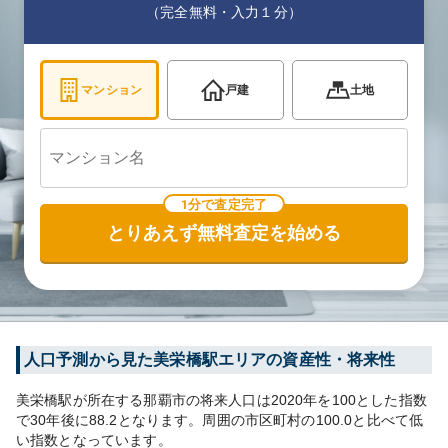
（完全無料・入力１分）
マンション
戸建
土地
1分で査定完了
とりあえず無料査定を始める
人口予測から見た
美栄橋
駅エリアの資産性・将来性
美栄橋
駅が所在する
那覇市
の将来人口は
2020
年を100とした指数
で30年後に
88.2
となります。
周囲の市区町村の
100.0
と比べて
低
い
指数となっています。